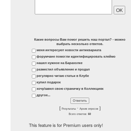
Какие вопросы Вам помог решить наш портал? - можно
выбрать несколько ответов.
меня интересуют новости антиквариата
форумчане помогли идентифицировать клеймо
нашел нужное на Барахолке
разместил объявление и продал
регулярно читаю статьи в Клубе
купил подарок
хочу/завел свою страничку в Коллекциях
другое...
[
·
]
Результаты
Архив опросов
Всего ответов:
60
This feature is for Premium users only!