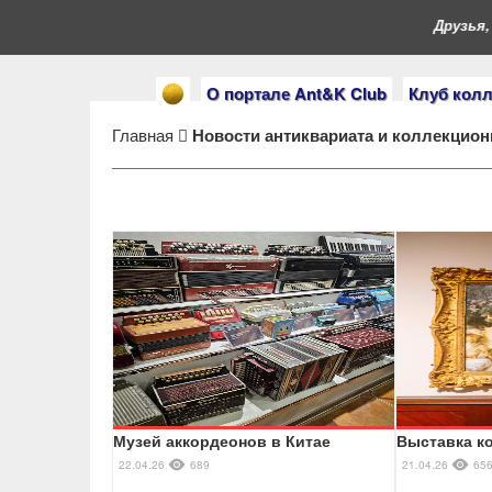
Друзья, вы 
О портале Ant&K Club
Клуб кол
Главная
Новости антиквариата и коллекцио
Музей аккордеонов в Китае
Выставка к
22.04.26
689
21.04.26
65