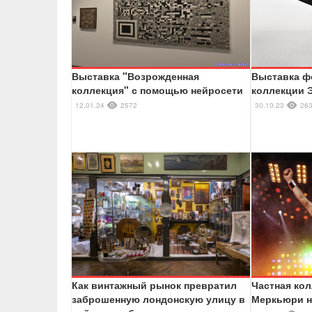
Выставка "Возрожденная
Выставка ф
коллекция" с помощью нейросети
коллекции 
12.01.24
2572
30.10.23
26
Как винтажный рынок превратил
Частная ко
заброшенную лондонскую улицу в
Меркьюри н