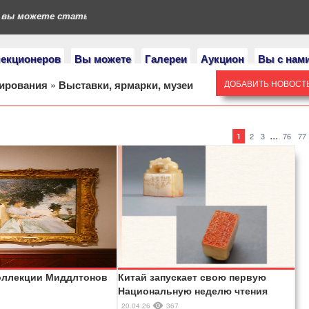
можете стать героями нашего портала. Если у вас есть коллекц
лекционеров
Вы можете
Галереи
Аукцион
Вы с нам
нирования
»
Выставки, ярмарки, музеи
ДОБАВИТЬ НОВОСТ
...
2
3
76
77
1
оллекции Миддлтонов
Китай запускает свою первую
Национальную неделю чтения
6
20.04.26
367