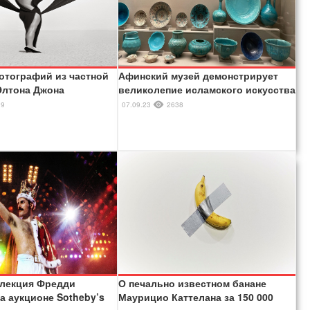
отографий из частной
Афинский музей демонстрирует
Элтона Джона
великолепие исламского искусства
39
07.09.23
2638
ллекция Фредди
О печально известном банане
а аукционе Sotheby’s
Маурицио Каттелана за 150 000