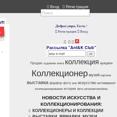
ия, расскажите нам.
Вход
Регистрация
и?!
Доброе утро,
Гость
!
Ь
Регистрация
Вход
Рассылка "Ant&K Club"
»
коллекция
аукцион
Продаю
художник
книга
Коллекционер
музей
картина
выставка
искусство
фарфор
фото
антиквариат
вов
история
коллекционирование
Авто
ретроавтомобиль
НОВОСТИ ИСКУССТВА И
КОЛЛЕКЦИОНИРОВАНИЯ:
КОЛЛЕКЦИОНЕРЫ И КОЛЛЕКЦИИ
ВЫСТАВКИ, ЯРМАРКИ, МУЗЕИ