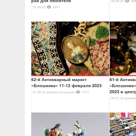
рай для любителе
30.06.23
20
07.09.23
3267
62-й Антикварный маркет
61-й Антик
«Блошинка» 11-12 февраля 2023
«Блошинка»
2023 в цен
01.02.23
добавил
Блошинка
1217
09.01.23
добав