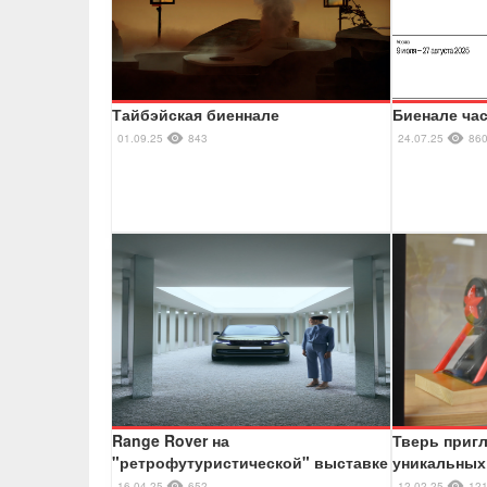
Тайбэйская биеннале
Биенале ча
01.09.25
843
24.07.25
86
Range Rover на
Тверь приг
"ретрофутуристической" выставке
уникальных
16.04.25
652
12.02.25
12