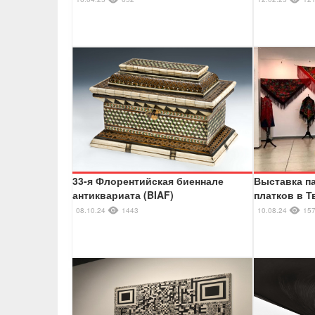
33-я Флорентийская биеннале
Выставка п
антиквариата (BIAF)
платков в Т
08.10.24
1443
10.08.24
15