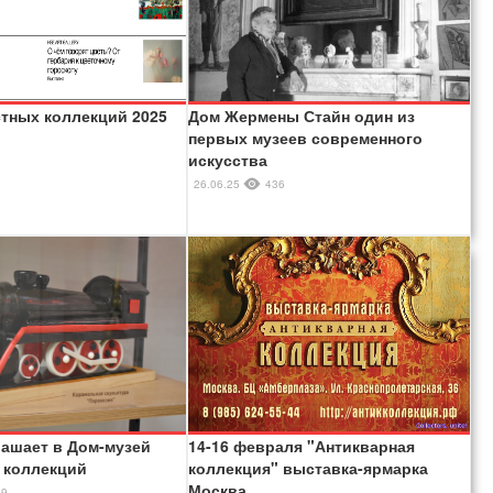
стных коллекций 2025
Дом Жермены Стайн один из
первых музеев современного
0
искусства
26.06.25
436
лашает в Дом-музей
14-16 февраля "Антикварная
 коллекций
коллекция" выставка-ярмарка
Москва
19