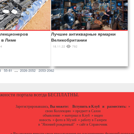
ллекционеров
Лучшие антикварные ярмарки
 в Лиме
Великобритании
24
18.11.22
792
...
4
55-81
2026-2052
2053-2062
ожности портала всегда БЕСПЛАТНЫ.
Зарегистрировавшись,
Вы можете:
Вступить в Клуб
и разместить:
»
свою Коллекцию
»
предмет в Салон
объявление
»
материал в Клуб
»
видео
новость
»
фото в Музей
»
работу в Галереи
в "Японией рожденный"
»
сайт в Справочник
Вы можете
внести свои предложения
по расширению функций портала
»