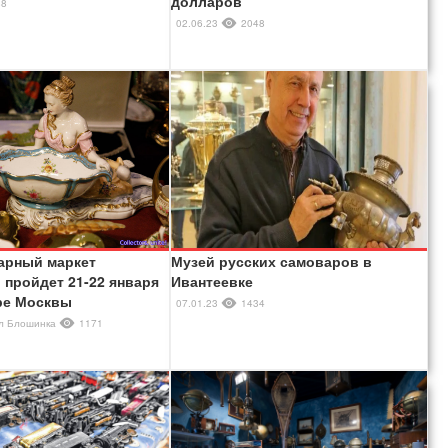
долларов
88
02.06.23
2048
варный маркет
Музей русских самоваров в
 пройдет 21-22 января
Ивантеевке
тре Москвы
07.01.23
1434
ил
Блошинка
1171