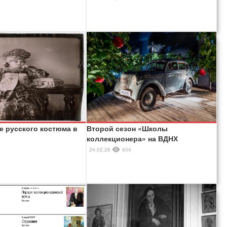
е русского костюма в
Второй сезон «Школы
коллекционера» на ВДНХ
9
24.02.26
604