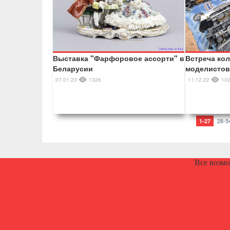
Выставка "Фарфоровое ассорти" в
Встреча ко
Беларусии
моделистов
07.01.23
1326
11.12.22
10
28-5
1-27
Все возм