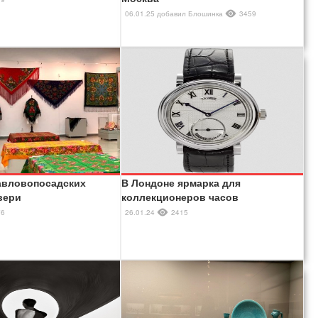
06.01.25
добавил
Блошинка
3459
авловопосадских
В Лондоне ярмарка для
вери
коллекционеров часов
76
26.01.24
2415