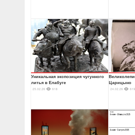
Уникальная экспозиция чугунного
Великолепи
литья в Елабуге
Царицыно
25.02.26
618
24.02.26
61