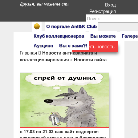
Друзья, вы можете стать героями нашего портала. Есл
Вход
Регистрация
О портале Ant&K Club
Клуб коллекционеров
Вы можете
Галере
Аукцион
Вы с нами?!
ДОБАВИТЬ НОВОСТЬ
Главная
Новости антиквариата и
коллекционирования
»
Новости сайта
с 17.03 по 21.03 наш сайт подвергся
спамерской атаке с целью блокировки