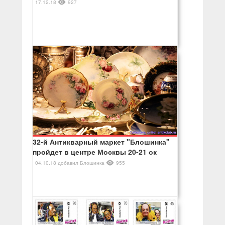
17.12.18
927
32-й Антикварный маркет "Блошинка"
пройдет в центре Москвы 20-21 ок
04.10.18
добавил
Блошинка
955