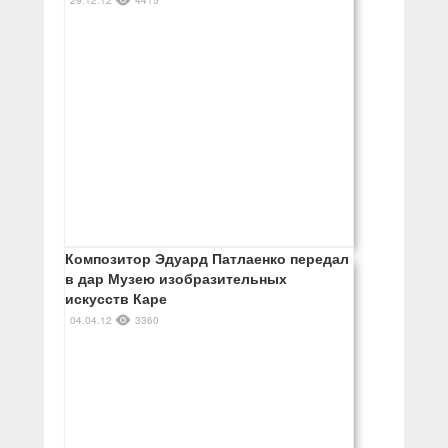
29.12.12
4415
Композитор Эдуард Патлаенко передал
в дар Музею изобразительных
искусств Каре
04.04.12
3360