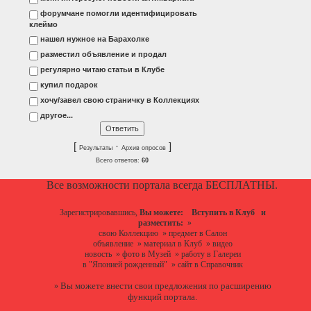
форумчане помогли идентифицировать
клеймо
нашел нужное на Барахолке
разместил объявление и продал
регулярно читаю статьи в Клубе
купил подарок
хочу/завел свою страничку в Коллекциях
другое...
[
·
]
Результаты
Архив опросов
Всего ответов:
60
Все возможности портала всегда БЕСПЛАТНЫ.
Зарегистрировавшись,
Вы можете:
Вступить в Клуб
и
разместить:
»
свою Коллекцию
»
предмет в Салон
объявление
»
материал в Клуб
»
видео
новость
»
фото в Музей
»
работу в Галереи
в "Японией рожденный"
»
сайт в Справочник
Вы можете
внести свои предложения
по расширению
»
функций портала.