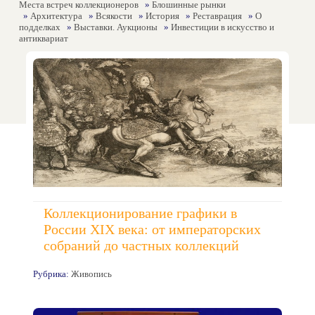
Места встреч коллекционеров
»
Блошинные рынки
»
Архитектура
»
Всякости
»
История
»
Реставрация
»
О
подделках
»
Выставки. Аукционы
»
Инвестиции в искусство и
антиквариат
Коллекционирование графики в
России XIX века: от императорских
собраний до частных коллекций
Рубрика:
Живопись