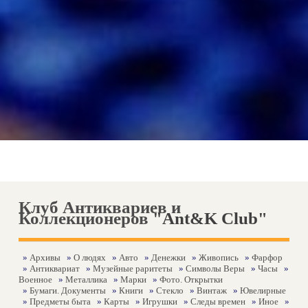
Клуб Антиквариев и
Коллекционеров
"Ant&K Club"
»
Архивы
»
О людях
»
Авто
»
Денежки
»
Живопись
»
Фарфор
»
Антиквариат
»
Музейные раритеты
»
Символы Веры
»
Часы
»
Военное
»
Металлика
»
Марки
»
Фото. Открытки
»
Бумаги. Документы
»
Книги
»
Стекло
»
Винтаж
»
Ювелирные
»
Предметы быта
»
Карты
»
Игрушки
»
Следы времен
»
Иное
»