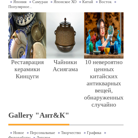
»
Япония
»
Самураи
»
Японское ХО
»
Китай
»
Восток
»
Популярное...
Реставрация
Чайники
10 невероятно
керамики
Асиягама
ценных
Кинцуги
китайских
антикварных
вещей,
обнаруженных
случайно
Gallery "Ант&К"
»
Новое
»
Персональные
»
Творчество
»
Графика
»
Фотоработы
»
Детское