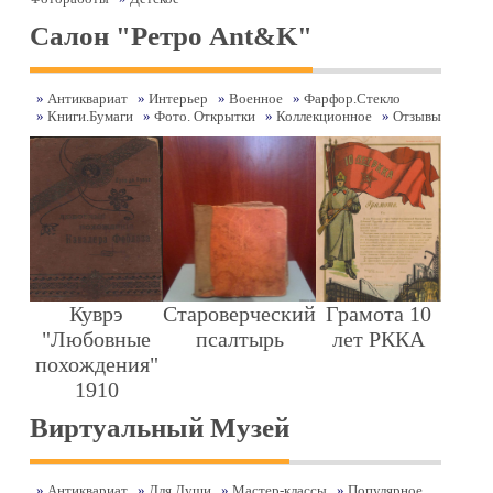
Салон "Ретро Ant&K"
»
Антиквариат
»
Интерьер
»
Военное
»
Фарфор.Стекло
»
Книги.Бумаги
»
Фото. Открытки
»
Коллекционное
»
Отзывы
Куврэ
Cтароверческий
Грамота 10
"Любовные
псалтырь
лет РККА
похождения"
1910
Виртуальный Музей
»
Антиквариат
»
Для Души
»
Мастер-классы
»
Популярное...