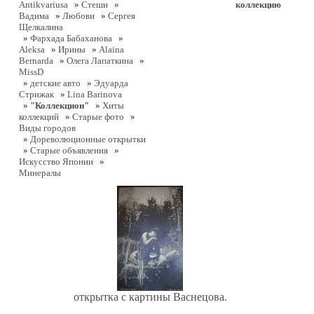
Antikvariusa
»
Стеши
»
коллекцию
Вадима
»
Любови
»
Сергея
Щелкалина
»
Фархада Бабаханова
»
Aleksa
»
Ирины
»
Alaina
Bernarda
»
Олега Лапаткина
»
MissD
»
детские авто
»
Эдуарда
Стрижак
»
Lina Barinova
»
"Коллекцион"
»
Хиты
коллекций
»
Старые фото
»
Виды городов
»
Дореволюционные открытки
»
Старые объявления
»
Искусство Японии
»
Минералы
открытка с картины Васнецова.