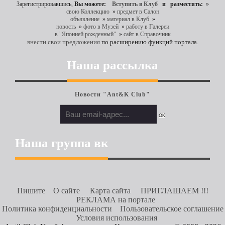
Зарегистрировавшись,
Вы можете:
Вступить в Клуб
и разместить:
»
свою Коллекцию
»
предмет в Салон
объявление
»
материал в Клуб
»
новость
»
фото в Музей
»
работу в Галереи
в "Японией рожденный"
»
сайт в Справочник
внести свои предложения
по расширению функций портала.
Наша рассылка
Новости "Ant&K Club"
Наша группа вк
Пишите
О сайте
Карта сайта
ПРИГЛАШАЕМ !!!
РЕКЛАМА на портале
Политика конфиденциальности
Пользовательское соглашение
Условия использования