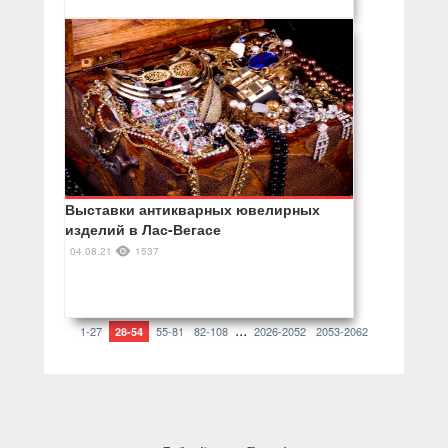
Выставки антикварных ювелирных
изделий в Лас-Вегасе
04.08.21
1537
...
1-27
55-81
82-108
2026-2052
2053-2062
28-54