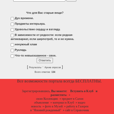
Что для Вас старые вещи?
Дух времени.
Предметы интерьера.
Удовольствие сердцу и взгляду.
В зависимости от редкости: если редкая-
антиквариат, если ширпотреб, то и не нужна.
ненужный хлам
Рухлядь
Что-то невысказанное - свое.
[
·
]
Результаты
Архив опросов
Всего ответов:
134
Все возможности портала всегда БЕСПЛАТНЫ.
Зарегистрировавшись,
Вы можете:
Вступить в Клуб
и
разместить:
»
свою Коллекцию
»
предмет в Салон
объявление
»
материал в Клуб
»
видео
новость
»
фото в Музей
»
работу в Галереи
в "Японией рожденный"
»
сайт в Справочник