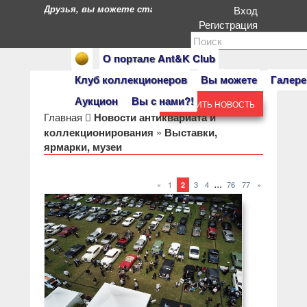
Друзья, вы можете стать героями нашего портала. Есл
Вход
Регистрация
О портале Ant&K Club
Клуб коллекционеров
Вы можете
Галере
Аукцион
Вы с нами?!
ДОБАВИТЬ НОВОСТЬ
Главная
Новости антиквариата и
коллекционирования
»
Выставки,
ярмарки, музеи
...
«
1
3
4
76
77
»
2