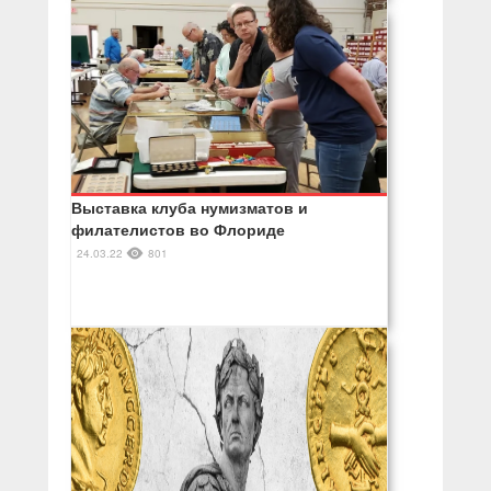
Выставка клуба нумизматов и
филателистов во Флориде
24.03.22
801