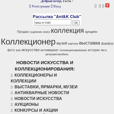
Добрый вечер,
Гость
!
Регистрация
Вход
Рассылка "Ant&K Club"
коллекция
аукцион
Продаю
художник
книга
Коллекционер
выставка
музей
фарфор
картина
искусство
фото
антиквариат
история
вов
коллекционирование
Авто
ретроавтомобиль
НОВОСТИ ИСКУССТВА И
КОЛЛЕКЦИОНИРОВАНИЯ:
КОЛЛЕКЦИОНЕРЫ И
КОЛЛЕКЦИИ
ВЫСТАВКИ, ЯРМАРКИ, МУЗЕИ
АНТИКВАРНЫЕ НОВОСТИ
НОВОСТИ ИСКУССТВА
АУКЦИОНЫ
КОНКУРСЫ И АКЦИИ