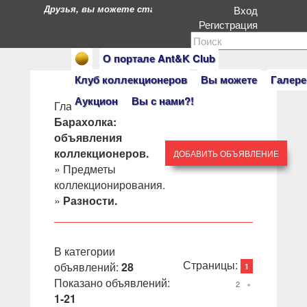
Друзья, вы можете стать героями нашего портала. Есл
Вход
Регистрация
О портале Ant&K Club
Клуб коллекционеров
Вы можете
Галере
Аукцион
Вы с нами?!
Главная
»
Барахолка:
объявления
коллекционеров.
ДОБАВИТЬ ОБЪЯВЛЕНИЕ
»
Предметы
коллекционирования.
»
Разности.
В категории
Страницы
:
объявлений
:
28
1
Показано объявлений
:
2
»
1-21