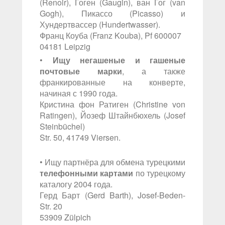
(Renoir), Гоген (Gaugin), ван Гог (van
Gogh), Пикассо (Picasso) и
Хундертвассер (Hundertwasser).
Франц Коуба (Franz Kouba), Pf 600007
04181 Leipzig
•
Ищу негашеные и гашеные
почтовые марки
, а также
франкированные на конверте,
начиная с 1990 года.
Кристина фон Ратиген (Christine von
Ratingen), Йозеф Штайнбюхель (Josef
Steinbüchel)
Str. 50, 41749 Viersen.
• Ищу партнёра для обмена турецкими
телефонными картами
по турецкому
каталогу 2004 года.
Герд Барт (Gerd Barth), Josef-Beden-
Str. 20
53909 Zülpich