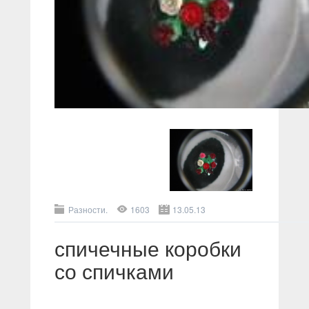
Разности.
1603
13.05.13
спичечные коробки
со спичками