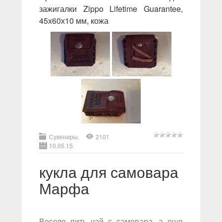
зажигалки Zippo Lifetime Guarantee,
45х60х10 мм, кожа
Сувениры.
2101
10.05.15
кукла для самовара
Марфа
Весело пить чай с самовара, а еще