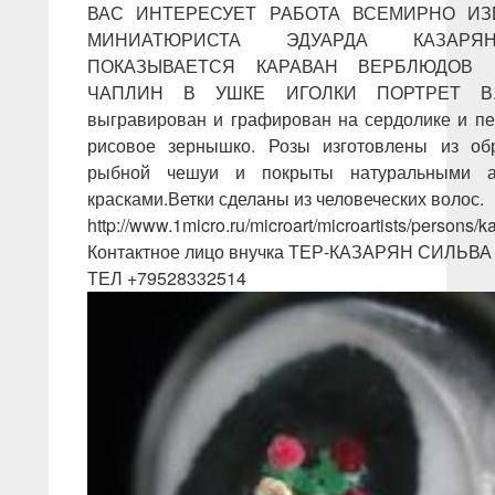
ВАС ИНТЕРЕСУЕТ РАБОТА ВСЕМИРНО ИЗ
МИНИАТЮРИСТА ЭДУАРДА КАЗАР
ПОКАЗЫВАЕТСЯ КАРАВАН ВЕРБЛЮДОВ
ЧАПЛИН В УШКЕ ИГОЛКИ ПОРТРЕТ В.
выгравирован и графирован на сердолике и п
рисовое зернышко. Розы изготовлены из об
рыбной чешуи и покрыты натуральными а
красками.Ветки сделаны из человеческих волос.
http://www.1micro.ru/microart/microartists/persons/k
Контактное лицо внучка ТЕР-КАЗАРЯН СИЛЬВА
ТЕЛ +79528332514