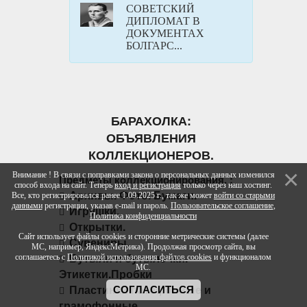
СОВЕТСКИЙ
ДИПЛОМАТ В
ДОКУМЕНТАХ
БОЛГАРС...
БАРАХОЛКА:
ОБЪЯВЛЕНИЯ
КОЛЛЕКЦИОНЕРОВ.
Внимание ! В связи с поправками закона о персональных данных изменился
Предметы коллекционирования. :
способ входа на сайт. Теперь
вход и регистрация
только через наш хостинг.
Архивы. Фото. Бумаги.
Все, кто регистрировался ранее 1.09.2025 г., так же может
войти со старыми
данными
регистрации, указав e-mail и пароль.
Пользовательское соглашение
,
Игрушки.
Политика конфиденциальности
Открытки.
Сайт использует файлы cookies и сторонние метрические системы (далее
Сувениры.
МС, например, ЯндексМетрика). Продолжая просмотр сайта, вы
Бутыли и бутылочки.
соглашаетесь с
Политикой использования файлов cookies
и функционалом
МС.
Этикетки.Пробки
Пластинки патефонные и
СОГЛАСИТЬСЯ
грамофонные.