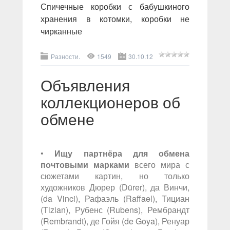
Спичечные коробки с бабушкиного
хранения в котомки, коробки не
чирканные
Разности.
1549
30.10.12
Объявления
коллекционеров об
обмене
•
Ищу партнёра для обмена
почтовыми марками
всего мира с
сюжетами картин, но только
художников Дюрер (Dürer), да Винчи,
(da Vinci), Рафаэль (Raffael), Тициан
(Tizian), Рубенс (Rubens), Рембрандт
(Rembrandt), де Гойя (de Goya), Ренуар