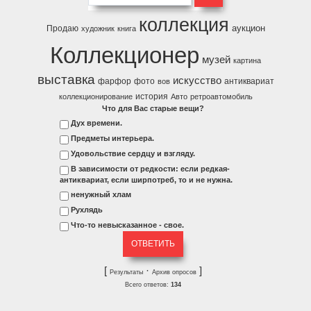
коллекция
аукцион
Продаю
художник
книга
Коллекционер
музей
картина
выставка
искусство
фарфор
фото
антиквариат
вов
история
коллекционирование
Авто
ретроавтомобиль
Что для Вас старые вещи?
Дух времени.
Предметы интерьера.
Удовольствие сердцу и взгляду.
В зависимости от редкости: если редкая-
антиквариат, если ширпотреб, то и не нужна.
ненужный хлам
Рухлядь
Что-то невысказанное - свое.
[
·
]
Результаты
Архив опросов
Всего ответов:
134