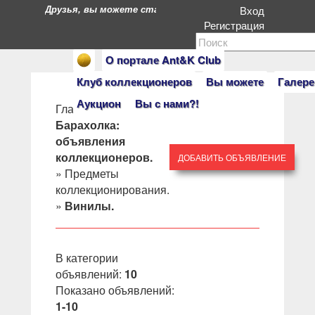
Друзья, вы можете стать героями нашего портала. Есл
Вход
Регистрация
О портале Ant&K Club
Клуб коллекционеров
Вы можете
Галере
Аукцион
Вы с нами?!
Главная
»
Барахолка:
объявления
коллекционеров.
ДОБАВИТЬ ОБЪЯВЛЕНИЕ
»
Предметы
коллекционирования.
»
Винилы.
В категории
объявлений
:
10
Показано объявлений
:
1-10