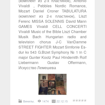
(комплект из 2-х пластинок), Antonio
Vivaldi , Pebbles Nordic Romance,
Mozart Daniel Croner TABULATURA
(комплект из 2-х пластинок), Liszt
Ferenc MISSA SOLENNIS David Mann
GAMES Vivaldi CELL CONCERTI
Vivaldi Music of the Bible Liszt Chamber
Musik Bach Hungarian radio and
television chorus J-C VanDamme
STREET FIGHTER Mozart Simfonie Es-
dur kv 543 G.Bizet Symphony № 1 in C
major Gunter Kootz Paul Hindemith Rolf
Liebermann Gustav Offermann,
Искусство Лемешева
Винилы.
1474
22.12.15