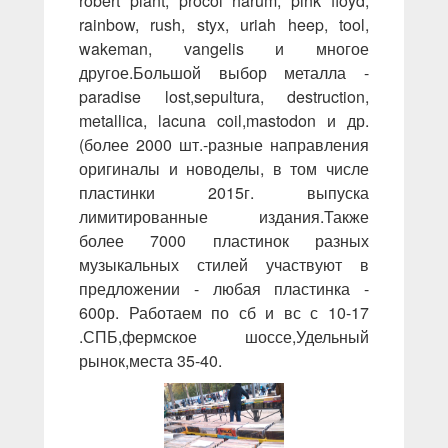
robert plant, procol harum, pink floyd,
rainbow, rush, styx, uriah heep, tool,
wakeman, vangelis и многое
другое.Большой выбор металла -
paradise lost,sepultura, destruction,
metallica, lacuna coil,mastodon и др.
(более 2000 шт.-разные направления
оригиналы и новоделы, в том числе
пластинки 2015г. выпуска
лимитированные издания.Также
более 7000 пластинок разных
музыкальных стилей участвуют в
предложении - любая пластинка -
600р. Работаем по сб и вс с 10-17
.СПБ,фермское шоссе,Удельный
рынок,места 35-40.