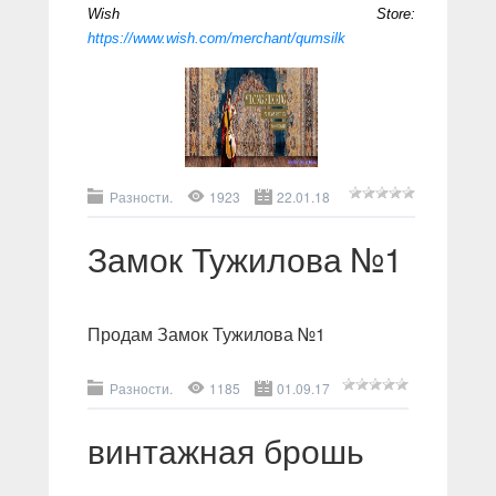
Wish Store:
https://www.wish.com/merchant/qumsilk
Разности.
1923
22.01.18
Замок Тужилова №1
Продам Замок Тужилова №1
Разности.
1185
01.09.17
винтажная брошь