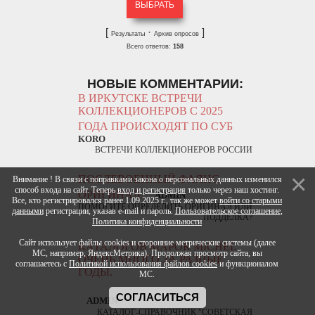
[
·
]
Результаты
Архив опросов
Всего ответов:
158
НОВЫЕ КОММЕНТАРИИ:
В ИРКУТСКЕ ВСТРЕЧИ
КОЛЛЕКЦИОНЕРОВ С 2025
ГОДА ПРОИСХОДЯТ ПО СУБ
KORO
ВСТРЕЧИ КОЛЛЕКЦИОНЕРОВ РОССИИ
ПОСЛЕВОЕННЫЙ ФАЯНС.
Внимание ! В связи с поправками закона о персональных данных изменился
способ входа на сайт. Теперь
вход и регистрация
только через наш хостинг.
ОРИГИНАЛ.
ADMIN
Все, кто регистрировался ранее 1.09.2025 г., так же может
войти со старыми
ПОМОГИТЕ ОПРЕДЕЛИТЬ ОРИГИНАЛ ИЛИ
данными
регистрации, указав e-mail и пароль.
Пользовательское соглашение
,
ПОДДЕЛКА?
Политика конфиденциальности
Сайт использует файлы cookies и сторонние метрические системы (далее
КАТАЛОГОВ МАРОК MICHEL
МС, например, ЯндексМетрика). Продолжая просмотр сайта, вы
ОЧЕНЬ МНОГО ЗА РАЗНЫЕ
соглашаетесь с
Политикой использования файлов cookies
и функционалом
ГОДЫ.
МС.
СОГЛАСИТЬСЯ
ADMIN
КАТАЛОГ-СПРАВОЧНИК "СОВЕТСКАЯ