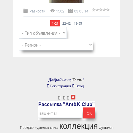
Разности.
1502
03.05.14
22-42
43-55
1-21
Доброй ночи,
Гость
!
Регистрация
Вход
Рассылка "Ant&K Club"
коллекция
аукцион
Продаю
художник
книга