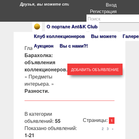
Друзья, вы можете стать героями нашего портала. Есл
Вход
Регистрация
О портале Ant&K Club
Клуб коллекционеров
Вы можете
Галере
Аукцион
Вы с нами?!
Главная
»
Барахолка:
объявления
коллекционеров.
ДОБАВИТЬ ОБЪЯВЛЕНИЕ
»
Предметы
интерьера.
»
Разности.
В категории
Страницы
:
объявлений
:
55
1
Показано объявлений
:
2
3
»
1-21