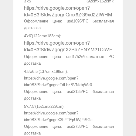
3'х5’ (92cmx152cm):
https://drive.google.com/open?
id=0B3fStdwZgognQmx6ZG9xd2ZlWHM
Оформление цена: usd1095/PC бесплатная
доставка
4'x6’(122cmx183cm):
https://drive.google.com/open?
id=0B3fStdwZgognXzBaZFNYM21CcVE
Оформление цена: usd1752/бесплатные PC
доставка
4.5'x6.5’(137cmx198cm):
https://drive.google.com/open?
id=0B3fStdwZgogneFdLbzBVNktqWk0
Оформление цена: usd2135/PC бесплатная
доставка
5'x7.5’(152cmx229cm):
https://drive.google.com/open?
id=0B3fStdwZgognX3hFTEpUWjFiSGc
Оформление цена: usd2738/PC бесплатная
доставка