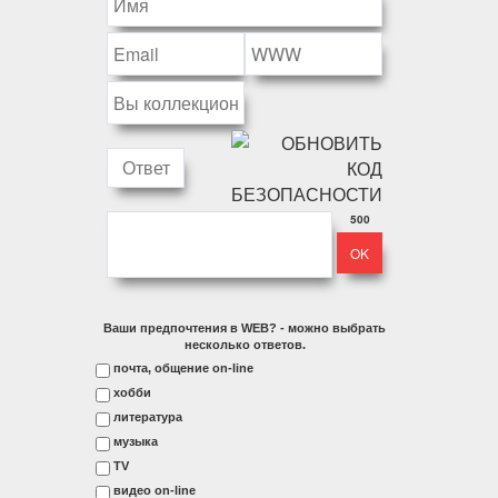
500
Ваши предпочтения в WEB? - можно выбрать
несколько ответов.
почта, общение on-line
хобби
литература
музыка
ТV
видео on-line