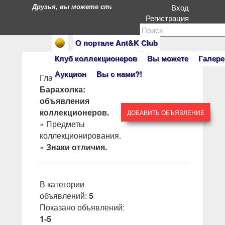
Друзья, вы можете стать героями нашего портала. Есл
Вход
Регистрация
О портале Ant&K Club
Клуб коллекционеров
Вы можете
Галере
Аукцион
Вы с нами?!
Главная
»
Барахолка:
объявления
коллекционеров.
ДОБАВИТЬ ОБЪЯВЛЕНИЕ
»
Предметы
коллекционирования.
»
Знаки отличия.
В категории
объявлений
:
5
Показано объявлений
:
1-5