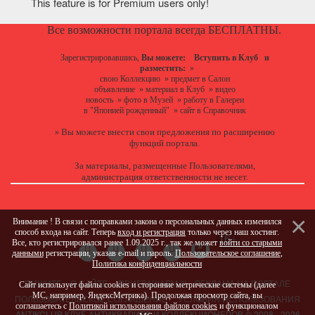
This feature is for Premium users only!
Все возможности портала всегда БЕСПЛАТНЫ.
Зарегистрировавшись,
Вы можете:
Вступить в Клуб
и
разместить:
»
свою Коллекцию
»
предмет в Салон
объявление
»
материал в Клуб
»
видео
новость
»
фото в Музей
»
работу в Галереи
в "Японией рожденный"
»
сайт в Справочник
Вы можете
внести свои предложения
по расширению
»
функций портала.
За материалы, размещенные Пользователями,
администрация ответственности не несет.
Внимание ! В связи с поправками закона о персональных данных изменился
способ входа на сайт. Теперь
вход и регистрация
только через наш хостинг.
Все, кто регистрировался ранее 1.09.2025 г., так же может
войти со старыми
данными
регистрации, указав e-mail и пароль.
Пользовательское соглашение
,
Политика конфиденциальности
ПИШИТЕ
О САЙТЕ
ПРИГЛАШАЕМ !!!
РЕКЛАМА НА ПОРТАЛЕ
Сайт использует файлы cookies и сторонние метрические системы (далее
МС, например, ЯндексМетрика). Продолжая просмотр сайта, вы
ПОЛЬЗОВАТЕЛЬСКОЕ СОГЛАШЕНИЕ
УСЛОВИЯ ИСПОЛЬЗОВАНИЯ
соглашаетесь с
Политикой использования файлов cookies
и функционалом
ANTIKCLUB КЛУБ АНТИКВАРИЕВ И КОЛЛЕКЦИОНЕРОВ © 2008 - 2026