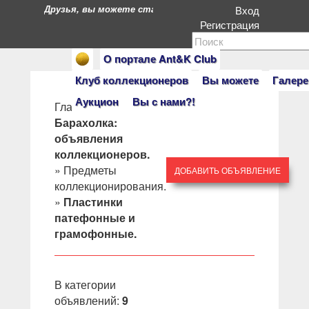
Друзья, вы можете стать героями нашего портала. Есл
Вход
Регистрация
О портале Ant&K Club
Клуб коллекционеров
Вы можете
Галере
Аукцион
Вы с нами?!
Главная
»
Барахолка:
объявления
коллекционеров.
»
Предметы
ДОБАВИТЬ ОБЪЯВЛЕНИЕ
коллекционирования.
»
Пластинки
патефонные и
грамофонные.
В категории
объявлений
:
9