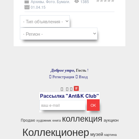
Архивы. Фото. Бумаги.
1385
01.04.15
Доброе утро,
Гость
!
Регистрация
Вход
Рассылка "Ant&K Club"
коллекция
аукцион
Продаю
художник
книга
Коллекционер
музей
картина