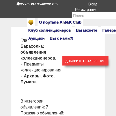
Друзья, вы можете стать героями нашего портала. Есл
Вход
Регистрация
О портале Ant&K Club
Клуб коллекционеров
Вы можете
Галере
Аукцион
Вы с нами?!
Главная
»
Барахолка:
объявления
коллекционеров.
ДОБАВИТЬ ОБЪЯВЛЕНИЕ
»
Предметы
коллекционирования.
»
Архивы. Фото.
Бумаги.
В категории
объявлений
:
7
Показано объявлений
: