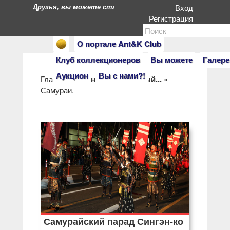
Друзья, вы можете стать героями нашего портала. Есл
Вход
Регистрация
О портале Ant&K Club
Клуб коллекционеров
Вы можете
Галере
Аукцион
Вы с нами?!
Главная
Японией рожденный...
»
Самураи.
Самурайский парад Сингэн-ко