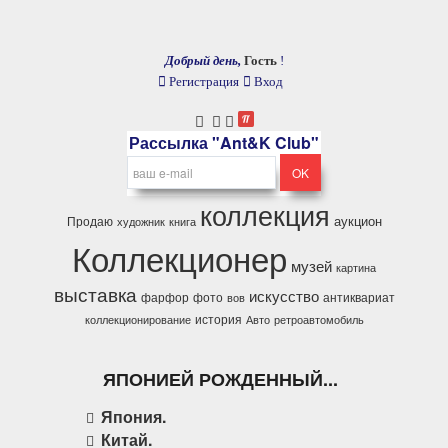
Добрый день,
Гость
!
Регистрация
Вход
Рассылка "Ant&K Club"
коллекция
аукцион
Продаю
художник
книга
Коллекционер
музей
картина
выставка
искусство
фарфор
фото
антиквариат
вов
история
коллекционирование
Авто
ретроавтомобиль
ЯПОНИЕЙ РОЖДЕННЫЙ...
Япония.
Китай.