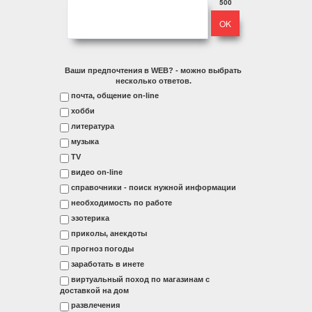
500
Ваши предпочтения в WEB? - можно выбрать
несколько ответов.
почта, общение on-line
хобби
литература
музыка
ТV
видео on-line
справочники - поиск нужной информации
необходимость по работе
эзотерика
приколы, анекдоты
прогноз погоды
заработать в инете
виртуальный поход по магазинам с
доставкой на дом
развлечения