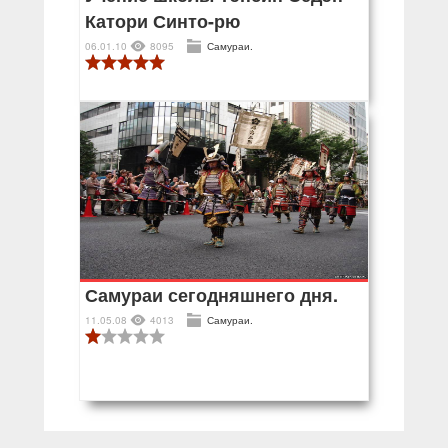
Катори Синто-рю
06.01.10
8095
Самураи.
Самураи сегодняшнего дня.
11.05.08
4013
Самураи.