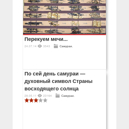
Перекуем мечи...
24.07.14
3543
Самураи.
По сей день самураи —
духовный символ Страны
восходящего солнца
28.05.11
23164
Самураи.