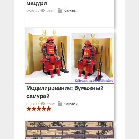
мацури
09.02.22
2634
Самураи.
Моделирование: бумажный
самурай
27.10.16
3782
Самураи.