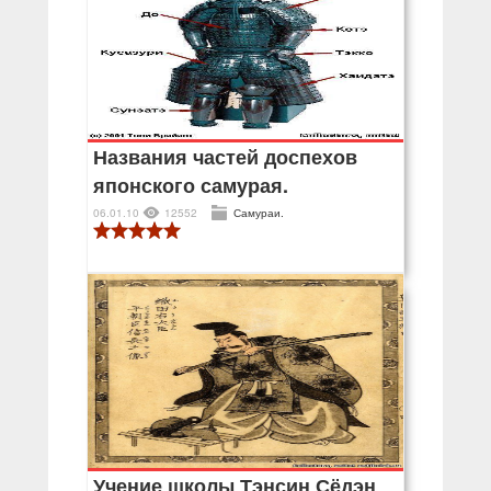
Названия частей доспехов
японского самурая.
06.01.10
12552
Самураи.
Учение школы Тэнсин Сёдэн