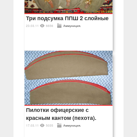
Три подсумка ППШ 2 слойные
23.03.11
6656
Аммуниция.
Пилотки офицерские с
красным кантом (пехота).
17.03.11
5035
Аммуниция.