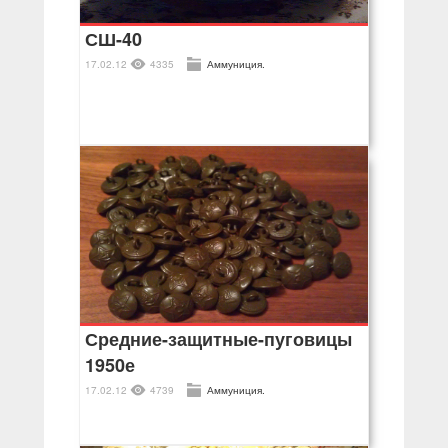
СШ-40
17.02.12
4335
Аммуниция.
Средние-защитные-пуговицы
1950е
17.02.12
4739
Аммуниция.