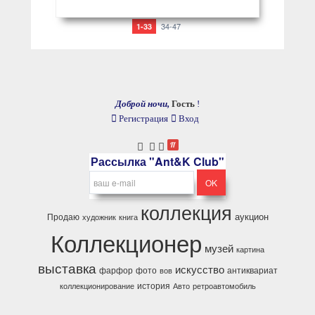
34-47
1-33
Доброй ночи,
Гость
!
Регистрация
Вход
Рассылка "Ant&K Club"
коллекция
аукцион
Продаю
художник
книга
Коллекционер
музей
картина
выставка
искусство
фарфор
фото
антиквариат
вов
история
коллекционирование
Авто
ретроавтомобиль