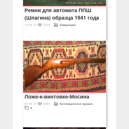
Ремни для автомата ППШ
(Шпагина) образца 1941 года
13.05.14
3704
Аммуниция.
Ложе-к-винтовке-Мосина
03.09.12
9464
Коллекционное оружие.
4