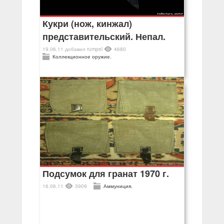
Кукри (нож, кинжал)
представительский. Непал.
19.06.11
добавил
rumpel
4680
Коллекционное оружие.
Подсумок для гранат 1970 г.
16.06.11
3909
Аммуниция.