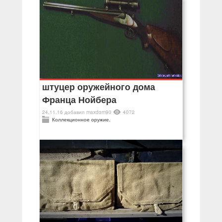
штуцер оружейного дома
Франца Нойбера
24.11.16
добавил
maxdom90
4072
Коллекционное оружие.