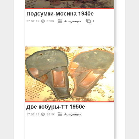
Подсумки-Мосина 1940е
17.02.12
3780
Аммуниция.
1
Две кобуры-ТТ 1950е
17.02.12
3819
Аммуниция.