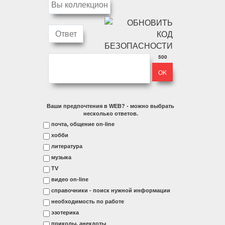
500
Ваши предпочтения в WEB? - можно выбрать
несколько ответов.
почта, общение on-line
хобби
литература
музыка
ТV
видео on-line
справочники - поиск нужной информации
необходимость по работе
эзотерика
приколы, анекдоты