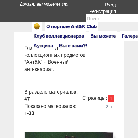
Друзья, вы можете стать героями нашего портала. Есл
Вход
Регистрация
О портале Ant&K Club
Клуб коллекционеров
Вы можете
Галере
Аукцион
Вы с нами?!
Главная
»
Салон
коллекционных предметов
"Ант&К"
» Военный
антиквариат.
В разделе материалов
:
Страницы
:
47
1
Показано материалов
:
2
»
1-33