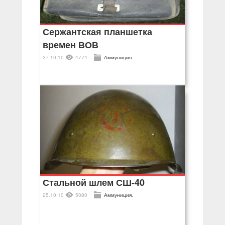
Сержантская планшетка
времен ВОВ
27.10.10
4774
Аммуниция.
Стальной шлем СШ-40
25.10.10
5080
Аммуниция.