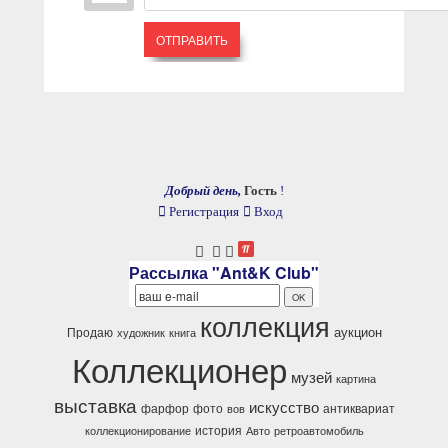
ОТПРАВИТЬ
Добрый день,
Гость
!
Регистрация
Вход
Рассылка "Ant&K Club"
коллекция
аукцион
Продаю
художник
книга
Коллекционер
музей
картина
выставка
искусство
фарфор
фото
антиквариат
вов
история
коллекционирование
Авто
ретроавтомобиль