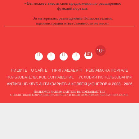
Вы можете
внести свои предложения
по расширению
»
функций портала.
За материалы, размещенные Пользователями,
администрация ответственности не несет.
ПИШИТЕ
О САЙТЕ
ПРИГЛАШАЕМ !!!
РЕКЛАМА НА ПОРТАЛЕ
ПОЛЬЗОВАТЕЛЬСКОЕ СОГЛАШЕНИЕ
УСЛОВИЯ ИСПОЛЬЗОВАНИЯ
ANTIKCLUB КЛУБ АНТИКВАРИЕВ И КОЛЛЕКЦИОНЕРОВ © 2008 - 2026
ПОЛЬЗУЯСЬ НАШИМ САЙТОМ, ВЫ СОГЛАШАЕТЕСЬ
С
ПОЛИТИКОЙ КОНФИДЕНЦИАЛЬНОСТИ
И
ПОЛИТИКОЙ ИСПОЛЬЗОВАНИЯ COOKIE
.