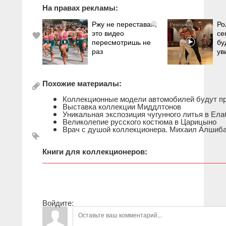
На правах рекламы:
Ржу не переставая,
Ро
i
это видео
се
пересмотришь не
бу
раз
ув
Похожие материалы:
Коллекционные модели автомобилей будут пр
Выставка коллекции Миддлтонов
Уникальная экспозиция чугунного литья в Ела
Великолепие русского костюма в Царицыно
Врач с душой коллекционера. Михаил Алшиб
Книги для коллекционеров:
Войдите: