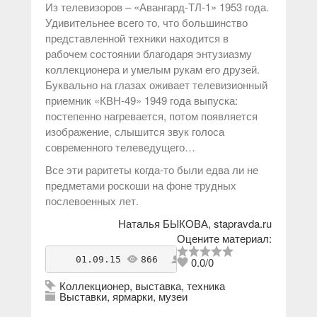
Из телевизоров –
«
Авангард-ТЛ-1» 1953 года.
Удивительнее всего то, что большинство
представленной техники находится в
рабочем состоянии благодаря энтузиазму
коллекционера и умелым рукам его друзей.
Буквально на глазах оживает телевизионный
приемник
«
КВН-49» 1949 года выпуска:
постепенно нагревается, потом появляется
изображение, слышится звук голоса
современного телеведущего…
Все эти раритеты когда-то были едва ли не
предметами роскоши на фоне трудных
послевоенных лет.
Наталья БЫКОВА,
stapravda.ru
Оцените материал:
    01.09.15 
866
antikvarius
0.0
/
0
Коллекционер
,
выставка
,
техника
Выставки, ярмарки, музеи