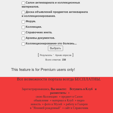
Салон антиквариата и коллекционных
материалов.
Доска объявлений предметов антиквариата
и коллекционирования.
Форум.
Коллекции.
Справочник инета.
Архивы документов.
Коллекционирование-это болезнь...
[
·
]
Результаты
Архив опросов
Всего ответов:
158
This feature is for Premium users only!
Все возможности портала всегда БЕСПЛАТНЫ.
Зарегистрировавшись,
Вы можете:
Вступить в Клуб
и
разместить:
»
свою Коллекцию
»
предмет в Салон
объявление
»
материал в Клуб
»
видео
новость
»
фото в Музей
»
работу в Галереи
в "Японией рожденный"
»
сайт в Справочник