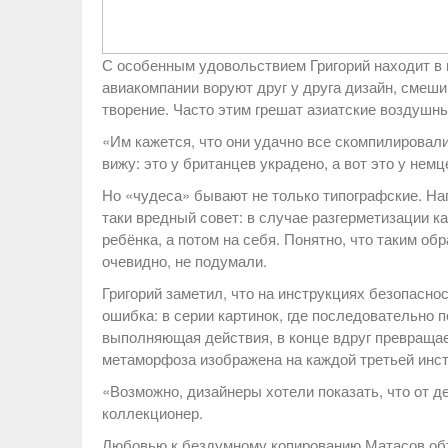
С особенным удовольствием Григорий находит в 
авиакомпании воруют друг у друга дизайн, смеш
творение. Часто этим грешат азиатские воздушны
«Им кажется, что они удачно все скомпилировали
вижу: это у британцев украдено, а вот это у нем
Но «чудеса» бывают не только типографские. На
таки вредный совет: в случае разгерметизации 
ребёнка, а потом на себя. Понятно, что таким об
очевидно, не подумали.
Григорий заметил, что на инструкциях безопасно
ошибка: в серии картинок, где последовательно 
выполняющая действия, в конце вдруг превращае
метаморфоза изображена на каждой третьей инст
«Возможно, дизайнеры хотели показать, что от 
коллекционер.
Любовью к бездумному копированию Матасов объя