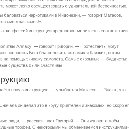
сть может легко сосуществовать с удивительной беспечностью.
ы баловаться наркотиками в Индонезии, — говорит Матасов,
тся смертная казнь!».
ых конфессий инструкции предлагают молиться в соответствии 
олитвы Аллаху, — говорит Григорий. — Протестанты могут
ны попросить Бога благословить их самих и близких, потом
лов на помощь экипажу самолёта. Самые скромные — буддисты:
ивые существа были счастливы».
трукцию
олёта новую инструкцию, — улыбается Матасов. — Знают, что
начала он делал это в кругу приятелей и знакомых, но скоро ег
мые люди, — рассказывает Григорий. — Они узнают о моём
здушные трофеи. С некоторыми мы обмениваемся инструкциями»