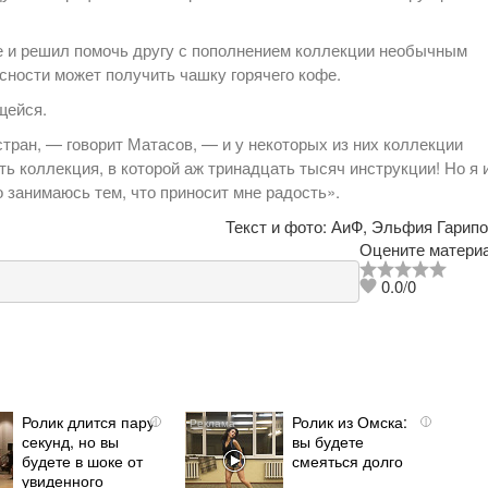
е и решил помочь другу с пополнением коллекции необычным
сности может получить чашку горячего кофе.
щейся.
тран, — говорит Матасов, — и у некоторых из них коллекции
ть коллекция, в которой аж тринадцать тысяч инструкции! Но я 
 занимаюсь тем, что приносит мне радость».
Текст и фото:
АиФ
,
Эльфия Гарипо
Оцените материа
0.0
/
0
Ролик длится пару
Ролик из Омска:
i
i
секунд, но вы
вы будете
будете в шоке от
смеяться долго
увиденного