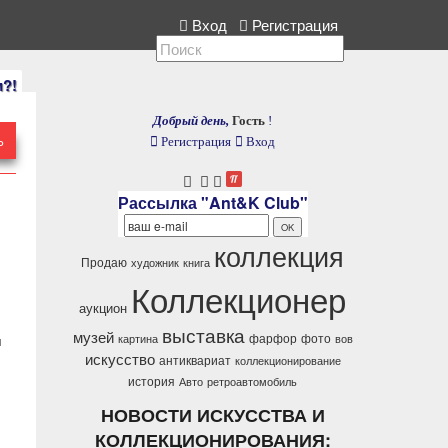
екция, расскажите нам.
Вход
Регистрация
и?!
Добрый день,
Гость
!
Ь
Регистрация
Вход
Рассылка "Ant&K Club"
коллекция
Продаю
художник
книга
Коллекционер
аукцион
выставка
музей
фарфор
фото
я
картина
вов
ю
искусство
антиквариат
коллекционирование
история
Авто
ретроавтомобиль
НОВОСТИ ИСКУССТВА И
КОЛЛЕКЦИОНИРОВАНИЯ: