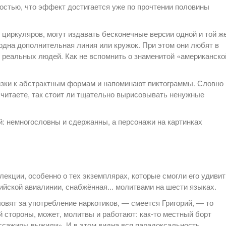
ностью, что эффект достигается уже по прочтении половины
иркуляров, могут издавать бесконечные версии одной и той ж
одна дополнительная линия или кружок. При этом они любят в
 реальных людей. Как не вспомнить о знаменитой «американско
изки к абстрактным формам и напоминают пиктограммы. Словно
 читаете, так стоит ли тщательно вырисовывать ненужные
й: немногословны и сдержанны, а персонажи на картинках
екции, особенно о тех экземплярах, которые смогли его удивит
ийской авиалинии, снабжённая... молитвами на шести языках.
ловят за употребление наркотиков, — смеется Григорий, — то
ой стороны, может, молитвы и работают: как-то местный борт
ассажиры выжили». И в этом видна вся парадоксальность