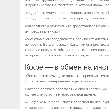
индонезийского менталитета, в котором набожно
«Надо быть совершенно отчаянным парнем, чтоб
— ведь в этой стране за такой проступок полагае
Коллекционер отметил, что представителям разн
их представлениями.
«Мусульманам предлагается весь полёт читать м
попросить Бога о помощи. Католики сначала долж
хорошую погоду, чтобы он направил своих анге
им предлагается помолиться о том, чтобы все ж
Кофе — в обмен на инс
«Все мои знакомые уже привыкли привозить из п
«Плюшкин» с нетерпением ждёт новинок».
Матасов обожает рассказать о своей коллекции. С
коллекцией стали интересоваться другие.
«Иногда ко мне обращаются совершенно незнако
увлечении через интернет и присылают свои во