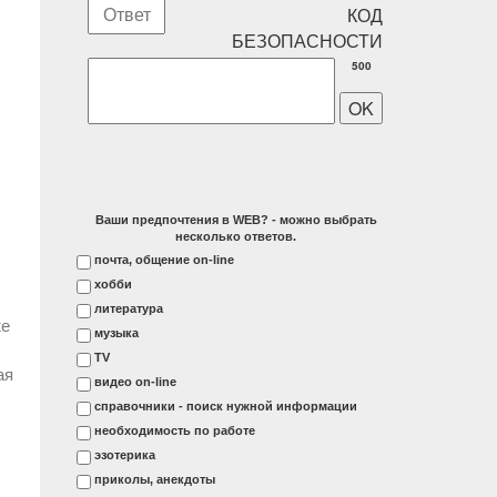
500
Ваши предпочтения в WEB? - можно выбрать
несколько ответов.
почта, общение on-line
хобби
литература
же
музыка
ТV
ая
видео on-line
справочники - поиск нужной информации
необходимость по работе
эзотерика
приколы, анекдоты