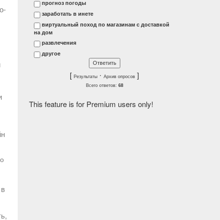
прогноз погоды
о-
заработать в инете
виртуальный поход по магазинам с доставкой
на дом
развлечения
другое
и
[
·
]
Результаты
Архив опросов
Всего ответов:
68
и
This feature is for Premium users only!
йн
го
 в
ь,