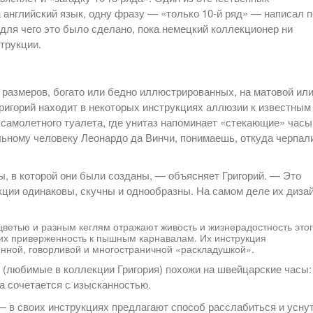
а английский язык, одну фразу — «только 10-й ряд» — написал п
 для чего это было сделано, пока немецкий коллекционер ни
струкции.
размеров, богато или бедно иллюстрированных, на матовой ил
Григорий находит в некоторых инструкциях аллюзии к известным
 самолетного туалета, где унитаз напоминает «стекающие» часы
ьному человеку Леонардо да Винчи, понимаешь, откуда черпал
ы, в которой они были созданы, — объясняет Григорий. — Это
укции одинаковы, скучны и однообразны. На самом деле их диза
цветью и разным кеглям отражают живость и жизнерадостность это
 их приверженность к пышным карнавалам. Их инструкция
нной, говорливой и многостраничной «раскладушкой».
(любимые в коллекции Григория) похожи на швейцарские часы:
та сочетается с изысканностью.
 в своих инструкциях предлагают способ расслабиться и уснут