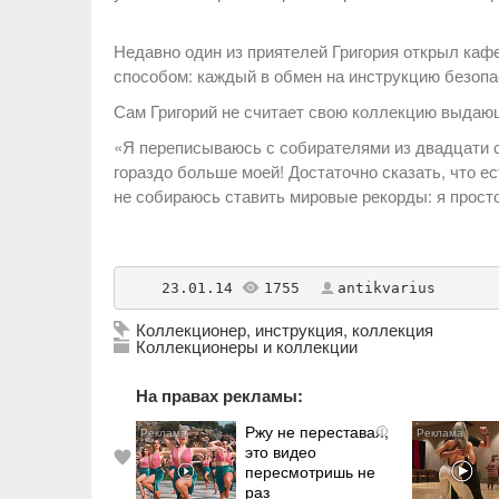
Недавно один из приятелей Григория открыл каф
способом: каждый в обмен на инструкцию безопа
Сам Григорий не считает свою коллекцию выдаю
«Я переписываюсь с собирателями из двадцати с
гораздо больше моей! Достаточно сказать, что ес
не собираюсь ставить мировые рекорды: я просто
    23.01.14 
1755
antikvarius
Коллекционер
,
инструкция
,
коллекция
Коллекционеры и коллекции
На правах рекламы:
Ржу не переставая,
i
это видео
пересмотришь не
раз