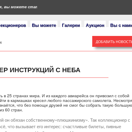
вы можете стать героями нашего портала. Если у вас есть колл
лекционеров
Вы можете
Галереи
Аукцион
Вы с нам
и
ДОБАВИТЬ НОВОСТ
ЕР ИНСТРУКЦИЙ С НЕБА
ь в 25 странах мира. И из каждого авиарейса он привозил с собой
йти в кармашках кресел любого пассажирского самолета. Несмотр
изнаётся, что без помощи друзей не смог бы собрать такую большу
из 60 стран.
ией он обязан собственному«плюшкинизму». Так коллекционер с
сё, что вызывает его интерес: счастливые билеты, пивные