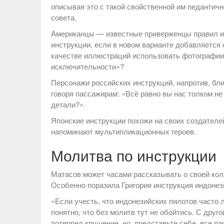
описывая это с такой свойственной им педантич
совета.
Американцы — известные приверженцы правил и ц
инструкции, если в новом варианте добавляется 
качестве иллюстраций использовать фотографии
исключительности»?
Персонажи российских инструкций, напротив, бл
говоря пассажирам: «Всё равно вы нас толком не
детали?».
Японские инструкции похожи на своих создателе
напоминают мультипликационных героев.
Молитва по инструкции
Матасов может часами рассказывать о своей колл
Особенно поразила Григория инструкция индонез
«Если учесть, что индонезийских пилотов часто 
понятно, что без молитв тут не обойтись. С друг
потерпел крушение, но, представьте себе, все п