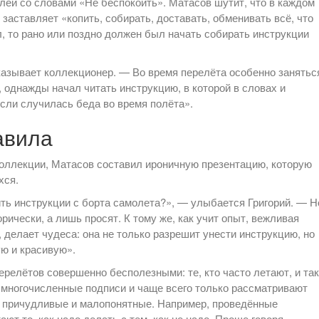
телей со словами «Не беспокоить». Матасов шутит, что в каждом
заставляет «копить, собирать, доставать, обменивать всё, что
л, то рано или поздно должен был начать собирать инструкции
азывает коллекционер. — Во время перелёта особенно занятьс
 однажды начал читать инструкцию, в которой в словах и
если случилась беда во время полёта».
авила
оллекции, Матасов составил ироничную презентацию, которую
хся.
ить инструкции с борта самолета?», — улыбается Григорий. — Н
рически, а лишь просят. К тому же, как учит опыт, вежливая
делает чудеса: она не только разрешит унести инструкцию, но
ю и красивую».
ерелётов совершенно бесполезными: те, кто часто летают, и так
е многочисленные подписи и чаще всего только рассматривают
т причудливые и малопонятные. Например, проведённые
ют то, как надо делать с тем, как не надо. Проще говоря,