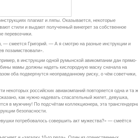
инструкциях плагиат и ляпы. Оказывается, некоторые
ивают стили и выдают полученный винегрет за собственное
е перевозчики.
, — смеется Григорий. — А я смотрю на разные инструкции и
цев позаимствовали».
пример, в инструкции одной румынской авикомпании дан прямо-
кабины мамы должны надеть кислородную маску сначала на
разом оба подвергнутся неоправданному риску, о чём советчики,
сти некоторых российских авиакомпаний повторяется одна и та 
показано, как нужно надевать спасательный жилет, девушка,
тся в мужчину! По подсчётам коллекционера, эта трансгендерн
рукции безопасности.
девушки потребовалось совершить акт мужества?» — смеётся
сняет и «загадку 10-го ряда». Один из отечественных