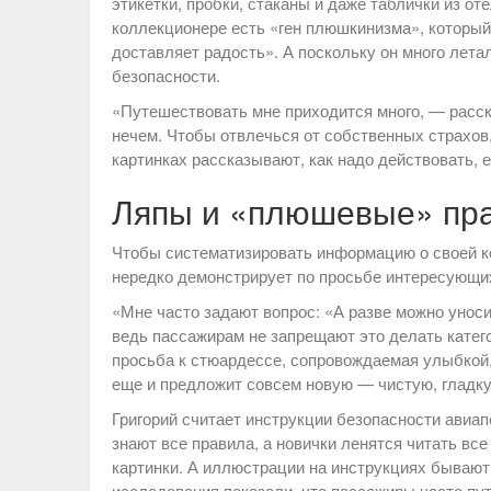
этикетки, пробки, стаканы и даже таблички из о
коллекционере есть «ген плюшкинизма», который 
доставляет радость». А поскольку он много лета
безопасности.
«Путешествовать мне приходится много, — расск
нечем. Чтобы отвлечься от собственных страхов,
картинках рассказывают, как надо действовать, 
Ляпы и «плюшевые» пр
Чтобы систематизировать информацию о своей к
нередко демонстрирует по просьбе интересующи
«Мне часто задают вопрос: «А разве можно унос
ведь пассажирам не запрещают это делать катего
просьба к стюардессе, сопровождаемая улыбкой, 
еще и предложит совсем новую — чистую, гладку
Григорий считает инструкции безопасности авиап
знают все правила, а новички ленятся читать вс
картинки. А иллюстрации на инструкциях бываю
исследования показали, что пассажиры часто пута