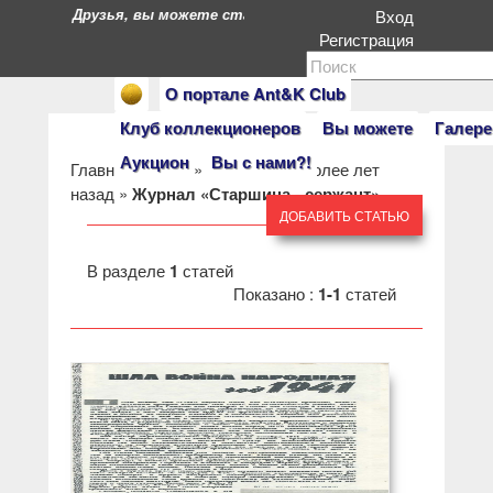
Друзья, вы можете стать героями нашего портала. Есл
Вход
Регистрация
О портале Ant&K Club
Клуб коллекционеров
Вы можете
Галере
Аукцион
Вы с нами?!
Главная
»
Клуб
»
Пресса 50 и более лет
назад
»
Журнал «Старшина - сержант»
ДОБАВИТЬ СТАТЬЮ
В разделе
1
статей
Показано :
1-1
статей