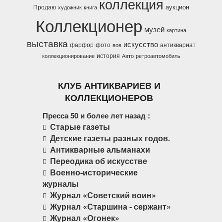
коллекция
аукцион
Продаю
художник
книга
Коллекционер
музей
картина
выставка
искусство
фарфор
фото
антиквариат
вов
история
коллекционирование
Авто
ретроавтомобиль
КЛУБ АНТИКВАРИЕВ И
КОЛЛЕКЦИОНЕРОВ
Пресса 50 и более лет назад :
Старые газеты
Детские газеты разных годов.
Антикварные альманахи
Переодика об искусстве
Военно-исторические
журналы
Журнал «Советский воин»
Журнал «Старшина - сержант»
Журнал «Огонек»