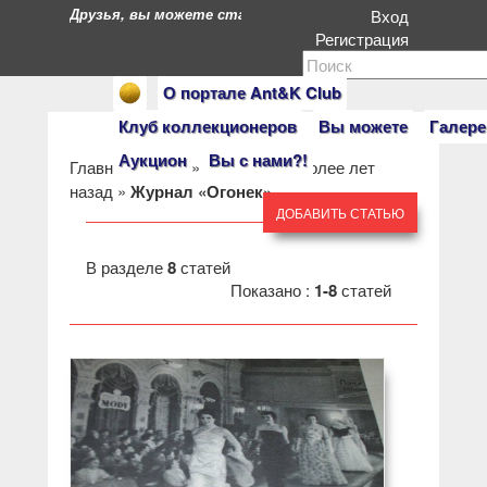
Друзья, вы можете стать героями нашего портала. Есл
Вход
Регистрация
О портале Ant&K Club
Клуб коллекционеров
Вы можете
Галере
Аукцион
Вы с нами?!
Главная
»
Клуб
»
Пресса 50 и более лет
назад
»
Журнал «Огонек»
ДОБАВИТЬ СТАТЬЮ
В разделе
8
статей
Показано :
1-8
статей