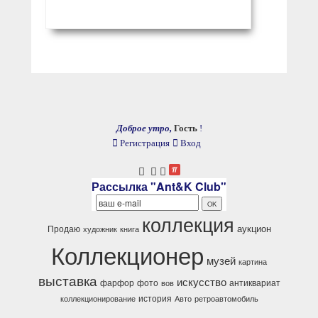
Доброе утро,
Гость
!
Регистрация
Вход
Рассылка "Ant&K Club"
коллекция
аукцион
Продаю
художник
книга
Коллекционер
музей
картина
выставка
искусство
фарфор
фото
антиквариат
вов
история
коллекционирование
Авто
ретроавтомобиль