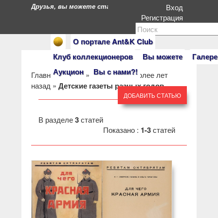
Друзья, вы можете стать героями нашего портала. Есл
Вход
Регистрация
О портале Ant&K Club
Клуб коллекционеров
Вы можете
Галере
Аукцион
Вы с нами?!
Главная
»
Клуб
»
Пресса 50 и более лет
назад
»
Детские газеты разных годов.
ДОБАВИТЬ СТАТЬЮ
В разделе
3
статей
Показано :
1-3
статей