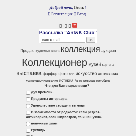
Доброй ночи,
Гость
!
Регистрация
Вход
Рассылка "Ant&K Club"
коллекция
аукцион
Продаю
художник
книга
Коллекционер
музей
картина
выставка
искусство
фарфор
фото
антиквариат
вов
история
коллекционирование
Авто
ретроавтомобиль
Что для Вас старые вещи?
Дух времени.
Предметы интерьера.
Удовольствие сердцу и взгляду.
В зависимости от редкости: если редкая-
антиквариат, если ширпотреб, то и не нужна.
ненужный хлам
Рухлядь