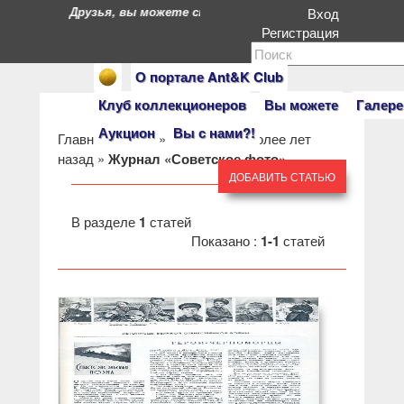
Друзья, вы можете стать героями нашего портала. Есл
Вход
Регистрация
О портале Ant&K Club
Клуб коллекционеров
Вы можете
Галере
Аукцион
Вы с нами?!
Главная
»
Клуб
»
Пресса 50 и более лет
назад
»
Журнал «Советское фото»
ДОБАВИТЬ СТАТЬЮ
В разделе
1
статей
Показано :
1-1
статей