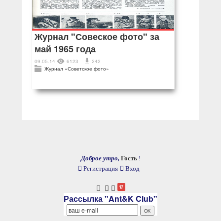
Журнал "Совеское фото" за
май 1965 года
09.05.14
6123
242
Журнал «Советское фото»
Доброе утро,
Гость
!
Регистрация
Вход
Рассылка "Ant&K Club"