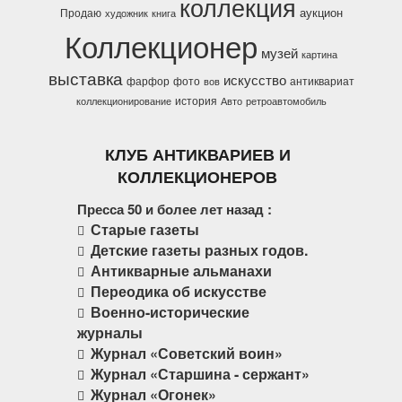
коллекция
аукцион
Продаю
художник
книга
Коллекционер
музей
картина
выставка
искусство
фарфор
фото
антиквариат
вов
история
коллекционирование
Авто
ретроавтомобиль
КЛУБ АНТИКВАРИЕВ И
КОЛЛЕКЦИОНЕРОВ
Пресса 50 и более лет назад :
Старые газеты
Детские газеты разных годов.
Антикварные альманахи
Переодика об искусстве
Военно-исторические
журналы
Журнал «Советский воин»
Журнал «Старшина - сержант»
Журнал «Огонек»