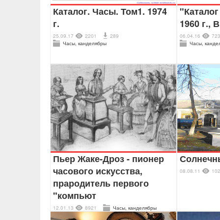
Каталог. Часы. Том1. 1974
"Каталог
г.
1960 г., 
25.09.17
2201
289
06.04.16
72
Часы, канделябры
Часы, канде
Пьер Жаке-Дроз - пионер
Солнечн
часового искусства,
08.08.11
10
прародитель первого
"компьют
12.01.13
8921
Часы, канделябры