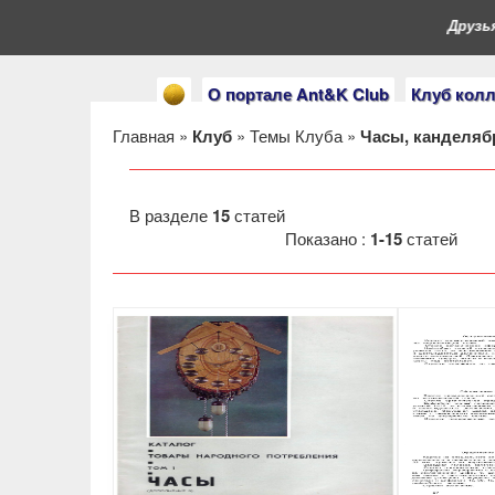
Друзья, в
О портале Ant&K Club
Клуб кол
Главная
»
Клуб
»
Темы Клуба
»
Часы, канделя
В разделе
15
статей
Показано :
1-15
статей