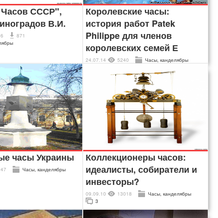
 Часов СССР",
Королевские часы:
Виноградов В.И.
история работ Patek
Philippe для членов
36
871
лябры
королевских семей Е
24.07.14
5240
Часы, канделябры
ые часы Украины
Коллекционеры часов:
идеалисты, собиратели и
247
Часы, канделябры
инвесторы?
09.09.10
13018
Часы, канделябры
3