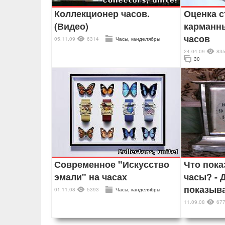
Коллекционер часов.
Оценка 
(Видео)
карманн
часов
05.11.09
6314
Часы, канделябры
24.04.09
83
30
Современное "Искусство
Что пок
эмали" на часах
часы? -
показыва
01.11.08
5393
Часы, канделябры
11.09.08
67