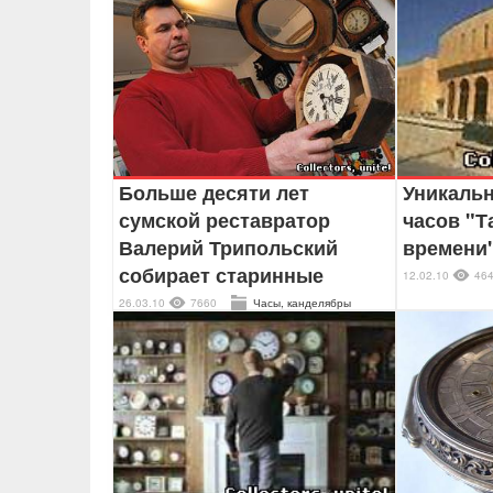
Больше десяти лет
Уникальн
сумской реставратор
часов "Т
Валерий Трипольский
времени
собирает старинные
12.02.10
46
26.03.10
7660
Часы, канделябры