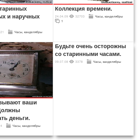
старинных
Коллекция времени.
ых и наручных
24.04.09
32703
Часы, канделябры
1
521
Часы, канделябры
Будьте очень осторожны
со старинными часами.
09.07.08
3378
Часы, канделябры
азывают ваши
 Должны
ть деньги.
74
Часы, канделябры