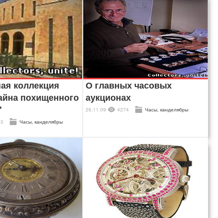
ая коллекция
О главных часовых
айна похищенного
аукционах
"
26.11.09
4274
Часы, канделябры
43
Часы, канделябры