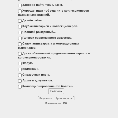
Здорово найти таких, как я.
Хорошая идея - объединить коллекционеров
разных направлений.
Дизайн сайта.
Клуб антиквариев и коллекционеров.
Японией рожденный...
Галереи современного искусства.
Салон антиквариата и коллекционных
материалов.
Доска объявлений предметов антиквариата и
коллекционирования.
Форум.
Коллекции.
Справочник инета.
Архивы документов.
Коллекционирование-это болезнь...
[
·
]
Результаты
Архив опросов
Всего ответов:
158