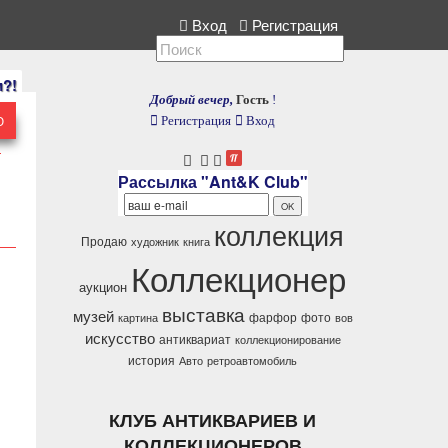
кция, расскажите нам.
Вход
Регистрация
и?!
Добрый вечер,
Гость
!
Ю
Регистрация
Вход
Рассылка "Ant&K Club"
коллекция
Продаю
художник
книга
Коллекционер
аукцион
выставка
музей
фарфор
фото
картина
вов
искусство
антиквариат
коллекционирование
история
Авто
ретроавтомобиль
КЛУБ АНТИКВАРИЕВ И
КОЛЛЕКЦИОНЕРОВ