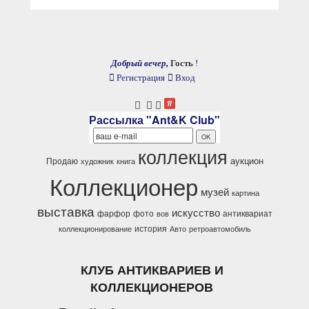
Добрый вечер,
Гость
!
Регистрация
Вход
Рассылка "Ant&K Club"
коллекция
аукцион
Продаю
художник
книга
Коллекционер
музей
картина
выставка
искусство
фарфор
фото
антиквариат
вов
история
коллекционирование
Авто
ретроавтомобиль
КЛУБ АНТИКВАРИЕВ И
КОЛЛЕКЦИОНЕРОВ