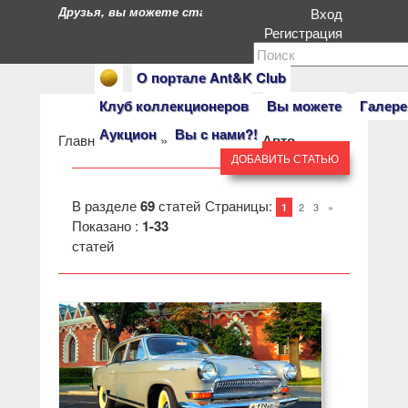
Друзья, вы можете стать героями нашего портала. Есл
Вход
Регистрация
О портале Ant&K Club
Клуб коллекционеров
Вы можете
Галере
Аукцион
Вы с нами?!
Главная
»
Клуб
»
Темы Клуба
»
Авто
ДОБАВИТЬ СТАТЬЮ
В разделе
69
статей
Страницы
:
2
3
»
1
Показано :
1-33
статей