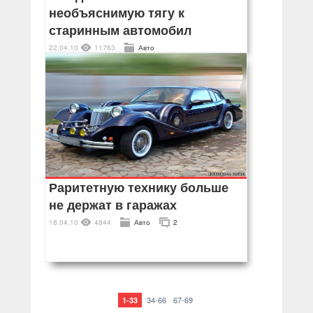
необъяснимую тягу к
старинным автомобил
22.04.10
11763
Авто
Раритетную технику больше
не держат в гаражах
18.04.10
4844
Авто
2
34-66
67-69
1-33