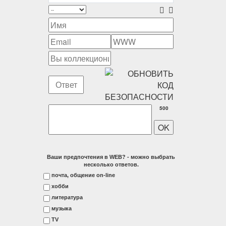
500
Ваши предпочтения в WEB? - можно выбрать
несколько ответов.
почта, общение on-line
хобби
литература
музыка
ТV