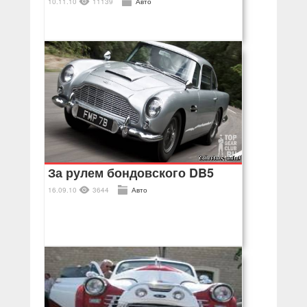
10.11.10
11139
Авто
За рулем бондовского DB5
16.09.10
3644
Авто