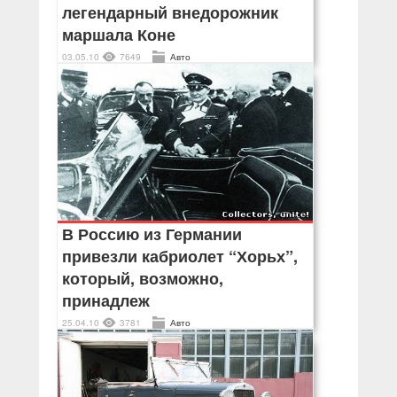
легендарный внедорожник
маршала Коне
03.05.10
7649
Авто
В Россию из Германии
привезли кабриолет “Хорьх”,
который, возможно,
принадлеж
25.04.10
3781
Авто