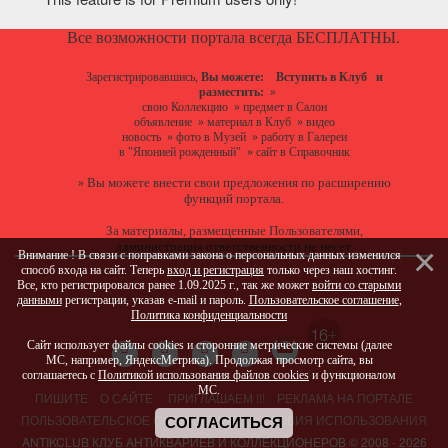
Все возможности портала всегда БЕСПЛАТНЫ.
Зарегистрировавшись,
Вы можете:
Вступить в Клуб
и
разместить:
»
свою Коллекцию
»
предмет в Салон
объявление
»
материал в Клуб
»
видео
новость
»
фото в Музей
»
работу в Галереи
в "Японией рожденный"
»
сайт в Справочник
Вы можете
внести свои предложения
по расширению
»
функций портала.
За материалы, размещенные Пользователями,
администрация ответственности не несет.
Внимание ! В связи с поправками закона о персональных данных изменился
способ входа на сайт. Теперь
вход и регистрация
только через наш хостинг.
Все, кто регистрировался ранее 1.09.2025 г., так же может
войти со старыми
данными
регистрации, указав e-mail и пароль.
Пользовательское соглашение
,
Политика конфиденциальности
Сайт использует файлы cookies и сторонние метрические системы (далее
МС, например, ЯндексМетрика). Продолжая просмотр сайта, вы
соглашаетесь с
Политикой использования файлов cookies
и функционалом
МС.
ПИШИТЕ
О САЙТЕ
ПРИГЛАШАЕМ !!!
РЕКЛАМА НА ПОРТАЛЕ
ПОЛЬЗОВАТЕЛЬСКОЕ СОГЛАШЕНИЕ
УСЛОВИЯ ИСПОЛЬЗОВАНИЯ
СОГЛАСИТЬСЯ
ANTIKCLUB КЛУБ АНТИКВАРИЕВ И КОЛЛЕКЦИОНЕРОВ © 2008 - 2026