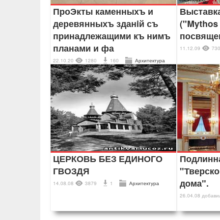
ПроЭкты каменныхъ и
Выставк
деревянныхъ зданiй съ
("Mythos
принадлежащими къ нимъ
посвяще
планами и фа
11.12.09
73
22.10.20
1280
160
Архитектура
ЦЕРКОВЬ БЕЗ ЕДИНОГО
Подлинн
ГВОЗДЯ
"Тверско
дома".
14.08.08
3879
1
Архитектура
26.04.08
добав