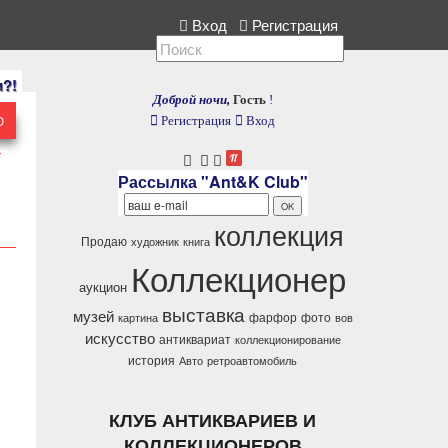
екция, расскажите нам.
Вход
Регистрация
и?!
Доброй ночи,
Гость
!
Ю
Регистрация
Вход
Рассылка "Ant&K Club"
коллекция
Продаю
художник
книга
Коллекционер
аукцион
выставка
музей
фарфор
фото
картина
вов
искусство
антиквариат
коллекционирование
история
Авто
ретроавтомобиль
КЛУБ АНТИКВАРИЕВ И
КОЛЛЕКЦИОНЕРОВ