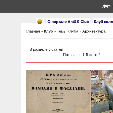
Друзья, 
О портале Ant&K Club
Клуб кол
Главная
»
Клуб
»
Темы Клуба
»
Архитектура
В разделе
5
статей
Показано :
1-5
статей