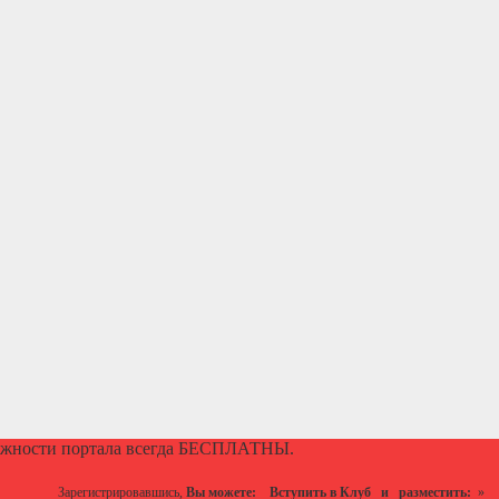
ожности портала всегда БЕСПЛАТНЫ.
Зарегистрировавшись,
Вы можете:
Вступить в Клуб
и разместить:
»