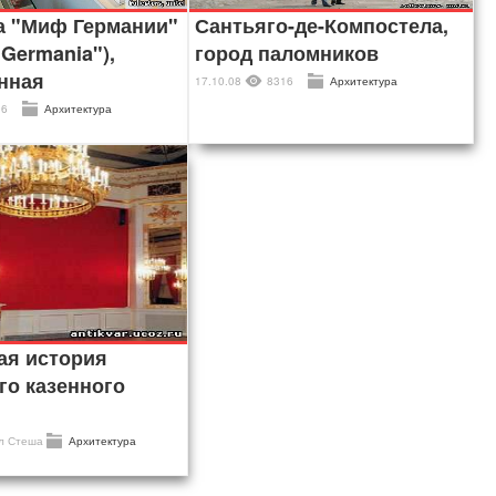
а "Миф Германии"
Сантьяго-де-Компостела,
 Germania"),
город паломников
нная
17.10.08
8316
Архитектура
06
Архитектура
ая история
го казенного
ил
Стеша
Архитектура