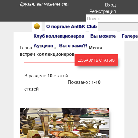
Друзья, вы можете стать героями нашего портала. Есл
Вход
Регистрация
О портале Ant&K Club
Клуб коллекционеров
Вы можете
Галере
Аукцион
Вы с нами?!
Главная
»
Клуб
»
Темы Клуба
»
Места
встреч коллекционеров
ДОБАВИТЬ СТАТЬЮ
В разделе
10
статей
Показано :
1-10
статей