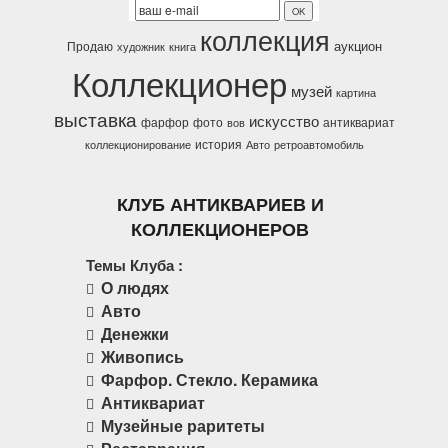
коллекция
аукцион
Продаю
художник
книга
Коллекционер
музей
картина
выставка
искусство
фарфор
фото
антиквариат
вов
история
коллекционирование
Авто
ретроавтомобиль
КЛУБ АНТИКВАРИЕВ И
КОЛЛЕКЦИОНЕРОВ
Темы Клуба :
О людях
Авто
Денежки
Живопись
Фарфор. Стекло. Керамика
Антиквариат
Музейные раритеты