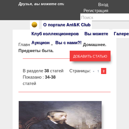
Друзья, вы можете стать героями нашего портала. Есл
Вход
Регистрация
О портале Ant&K Club
Клуб коллекционеров
Вы можете
Галере
Аукцион
Вы с нами?!
Главная
»
Клуб
»
Темы Клуба
»
Домашнее.
Предметы быта.
ДОБАВИТЬ СТАТЬЮ
В разделе
38
статей
Страницы
:
«
1
2
Показано :
34-38
статей