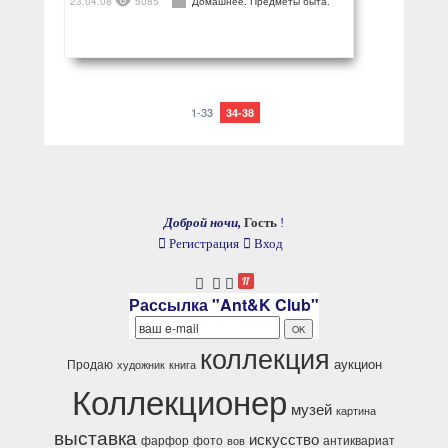
23.04.08
5085
Домашнее. Предметы быта.
1-33
34-38
Доброй ночи,
Гость
!
Регистрация
Вход
Рассылка "Ant&K Club"
коллекция
аукцион
Продаю
художник
книга
Коллекционер
музей
картина
выставка
искусство
фарфор
фото
антиквариат
вов