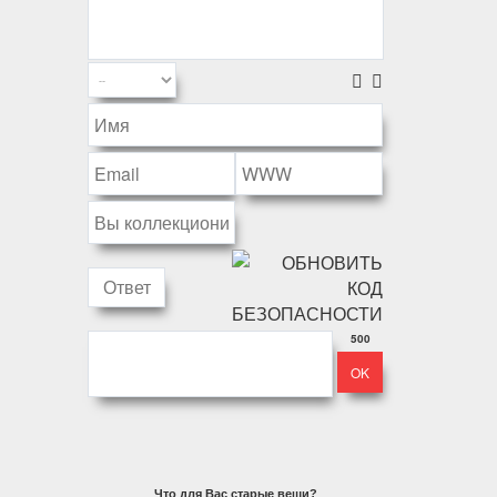
500
Что для Вас старые вещи?