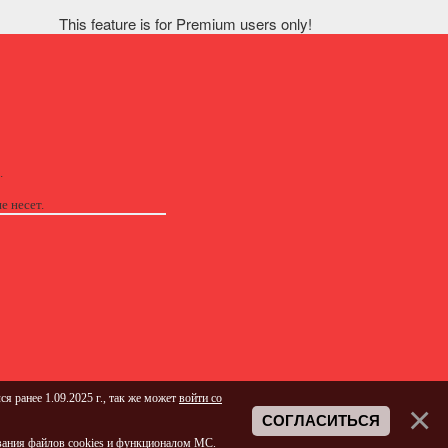
This feature is for Premium users only!
.
е несет.
ся ранее 1.09.2025 г., так же может
войти со
СОГЛАСИТЬСЯ
ания файлов cookies
и функционалом МС.