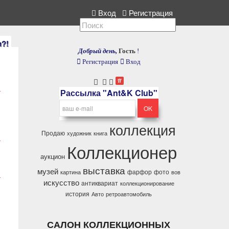
екция, расскажите нам.
Вход
Регистрация
и?!
Добрый день,
Гость
!
Регистрация
Вход
Рассылка "Ant&K Club"
коллекция
Продаю
художник
книга
Коллекционер
аукцион
выставка
музей
фарфор
фото
картина
вов
искусство
антиквариат
коллекционирование
история
Авто
ретроавтомобиль
САЛОН КОЛЛЕКЦИОННЫХ