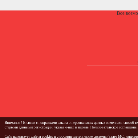
Все возм
Внимание ! В связи с поправками закона о персональных данных изменился способ вх
старыми данными
регистрации, указав e-mail и пароль.
Пользовательское соглашение
Сайт использует файлы cookies и сторонние метрические системы (далее МС, наприм