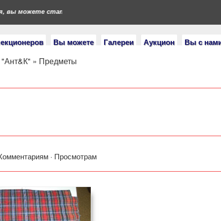
вы можете стать героями нашего портала. Если у вас есть колл
лекционеров
Вы можете
Галереи
Аукцион
Вы с нам
 "Ант&К"
»
Предметы
Комментариям
·
Просмотрам