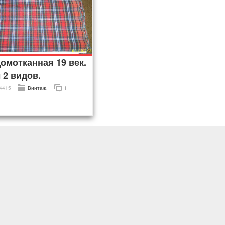
омотканная 19 век.
 2 видов.
4415
Винтаж.
1