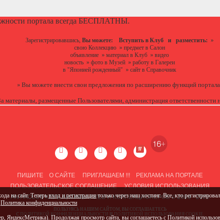
ожности портала всегда БЕСПЛАТНЫ.
Зарегистрировавшись,
Вы можете:
Вступить в Клуб
и разместить:
»
свою Коллекцию
»
предмет в Салон
объявление
»
материал в Клуб
»
видео
новость
»
фото в Музей
»
работу в Галереи
в "Японией рожденный"
»
сайт в Справочник
Вы можете
внести свои предложения
по расширению функций портала
»
За материалы, размещенные Пользователями, администрация ответственности н
ПИШИТЕ
О САЙТЕ
ПРИГЛАШАЕМ !!!
РЕКЛАМА НА ПОРТАЛЕ
ПОЛЬЗОВАТЕЛЬСКОЕ СОГЛАШЕНИЕ
УСЛОВИЯ ИСПОЛЬЗОВАНИЯ
ANTIKCLUB КЛУБ АНТИКВАРИЕВ И КОЛЛЕКЦИОНЕРОВ © 2008 - 2026
ода на сайт. Теперь
вход и регистрация
только через наш хостинг. Все, кто регистрировал
,
Политика конфиденциальности
ПОЛЬЗУЯСЬ НАШИМ САЙТОМ, ВЫ СОГЛАШАЕТЕСЬ
С
ПОЛИТИКОЙ КОНФИДЕНЦИАЛЬНОСТИ
И
ПОЛИТИКОЙ ИСПОЛЬЗОВАНИЯ COOKIE
.
ер, ЯндексМетрика). Продолжая просмотр сайта, вы соглашаетесь с
Политикой использов