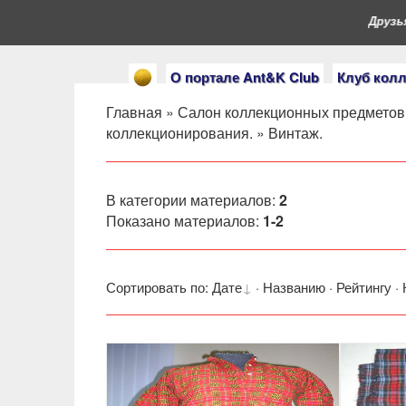
Друзья, 
О портале Ant&K Club
Клуб кол
Главная
»
Салон коллекционных предметов
коллекционирования.
» Винтаж.
В категории материалов
:
2
Показано материалов
:
1-2
Сортировать по
:
Дате
·
Названию
·
Рейтингу
·