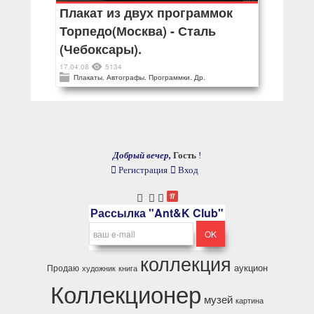
Плакат из двух программок
Торпедо(Москва) - Сталь
(Чебоксары).
17.04.08
5134
Плакаты. Автографы. Программки. Др.
Добрый вечер,
Гость
!
Регистрация
Вход
Рассылка "Ant&K Club"
коллекция
аукцион
Продаю
художник
книга
Коллекционер
музей
картина