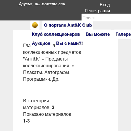
Друзья, вы можете стать героями нашего портала. Есл
Вход
Регистрация
О портале Ant&K Club
Клуб коллекционеров
Вы можете
Галере
Аукцион
Вы с нами?!
Главная
»
Салон
коллекционных предметов
"Ант&К"
»
Предметы
коллекционирования.
»
Плакаты. Автографы.
Программки. Др.
В категории
материалов
:
3
Показано материалов
:
1-3