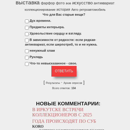
выставка
искусство
фарфор
фото
антиквариат
вов
история
коллекционирование
Авто
ретроавтомобиль
Что для Вас старые вещи?
Дух времени.
Предметы интерьера.
Удовольствие сердцу и взгляду.
В зависимости от редкости: если редкая-
антиквариат, если ширпотреб, то и не нужна.
ненужный хлам
Рухлядь
Что-то невысказанное - свое.
[
·
]
Результаты
Архив опросов
Всего ответов:
134
НОВЫЕ КОММЕНТАРИИ:
В ИРКУТСКЕ ВСТРЕЧИ
КОЛЛЕКЦИОНЕРОВ С 2025
ГОДА ПРОИСХОДЯТ ПО СУБ
KORO