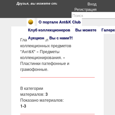
Друзья, вы можете стать героями нашего портала. Есл
Вход
Регистрация
О портале Ant&K Club
Клуб коллекционеров
Вы можете
Галере
Аукцион
Вы с нами?!
Главная
»
Салон
коллекционных предметов
"Ант&К"
»
Предметы
коллекционирования.
»
Пластинки патефонные и
грамофонные.
В категории
материалов
:
3
Показано материалов
:
1-3