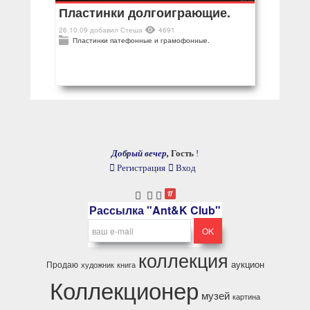
Пластинки долгоиграющие.
26.10.09
добавил
Стеша
4691
Пластинки патефонные и грамофонные.
Добрый вечер,
Гость
!
Регистрация
Вход
Рассылка "Ant&K Club"
коллекция
аукцион
Продаю
художник
книга
Коллекционер
музей
картина