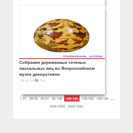
Собрание деревянных точеных
пасхальных яиц во Всероссийском
музее декоративно
02.05.19
741
...
1-27
28-54
55-81
82-108
136-162
163-189
109-135
2026-2052
2053-2062