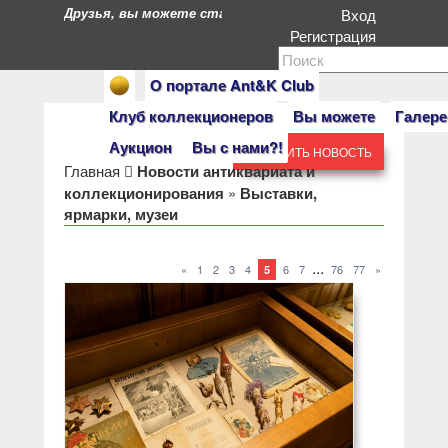
Друзья, вы можете стать героями нашего портала. Есл
Вход
Регистрация
О портале Ant&K Club
Клуб коллекционеров
Вы можете
Галере
Аукцион
Вы с нами?!
ДОБАВИТЬ НОВОСТЬ
Главная
Новости антиквариата и
коллекционирования
»
Выставки,
ярмарки, музеи
...
«
1
2
3
4
6
7
76
77
»
5