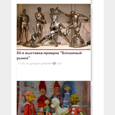
53-я выставка-ярмарка "Блошиный
рынок"
17.05.19
добавил
goriznew
627