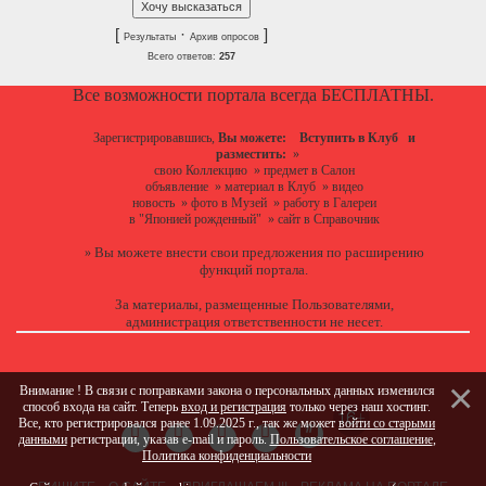
[
·
]
Результаты
Архив опросов
Всего ответов:
257
Все возможности портала всегда БЕСПЛАТНЫ.
Зарегистрировавшись,
Вы можете:
Вступить в Клуб
и
разместить:
»
свою Коллекцию
»
предмет в Салон
объявление
»
материал в Клуб
»
видео
новость
»
фото в Музей
»
работу в Галереи
в "Японией рожденный"
»
сайт в Справочник
Вы можете
внести свои предложения
по расширению
»
функций портала.
За материалы, размещенные Пользователями,
администрация ответственности не несет.
Внимание ! В связи с поправками закона о персональных данных изменился
способ входа на сайт. Теперь
вход и регистрация
только через наш хостинг.
Все, кто регистрировался ранее 1.09.2025 г., так же может
войти со старыми
данными
регистрации, указав e-mail и пароль.
Пользовательское соглашение
,
Политика конфиденциальности
ПИШИТЕ
О САЙТЕ
ПРИГЛАШАЕМ !!!
РЕКЛАМА НА ПОРТАЛЕ