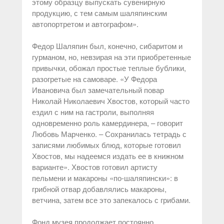
этому образцу выпускать сувенирную
продукцию, с тем самым шаляпинским
автопортретом и автографом».
Федор Шаляпин был, конечно, сибаритом и
гурманом, но, невзирая на эти приобретенные
привычки, обожал простые теплые бублики,
разогретые на самоваре. «У Федора
Ивановича был замечательный повар
Николай Николаевич Хвостов, который часто
ездил с ним на гастроли, выполняя
одновременно роль камердинера, – говорит
Любовь Марченко. – Сохранилась тетрадь с
записями любимых блюд, которые готовил
Хвостов, мы надеемся издать ее в книжном
варианте». Хвостов готовил артисту
пельмени и макароны «по-шаляпински»: в
грибной отвар добавлялись макароны,
ветчина, затем все это запекалось с грибами.
Фонд музея продолжает постоянно