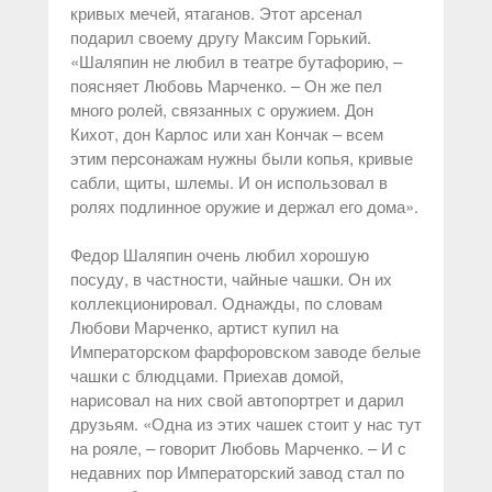
кривых мечей, ятаганов. Этот арсенал
подарил своему другу Максим Горький.
«Шаляпин не любил в театре бутафорию, –
поясняет Любовь Марченко. – Он же пел
много ролей, связанных с оружием. Дон
Кихот, дон Карлос или хан Кончак – всем
этим персонажам нужны были копья, кривые
сабли, щиты, шлемы. И он использовал в
ролях подлинное оружие и держал его дома».
Федор Шаляпин очень любил хорошую
посуду, в частности, чайные чашки. Он их
коллекционировал. Однажды, по словам
Любови Марченко, артист купил на
Императорском фарфоровском заводе белые
чашки с блюдцами. Приехав домой,
нарисовал на них свой автопортрет и дарил
друзьям. «Одна из этих чашек стоит у нас тут
на рояле, – говорит Любовь Марченко. – И с
недавних пор Императорский завод стал по