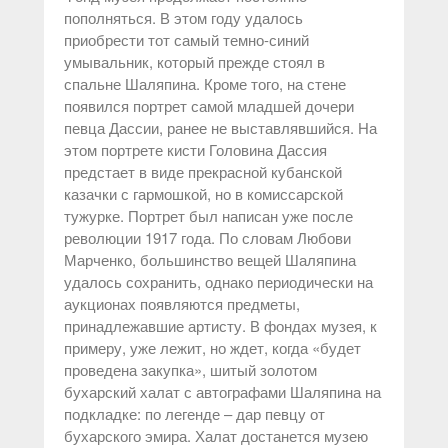
пополняться. В этом году удалось
приобрести тот самый темно-синий
умывальник, который прежде стоял в
спальне Шаляпина. Кроме того, на стене
появился портрет самой младшей дочери
певца Дассии, ранее не выставлявшийся. На
этом портрете кисти Головина Дассия
предстает в виде прекрасной кубанской
казачки с гармошкой, но в комиссарской
тужурке. Портрет был написан уже после
революции 1917 года. По словам Любови
Марченко, большинство вещей Шаляпина
удалось сохранить, однако периодически на
аукционах появляются предметы,
принадлежавшие артисту. В фондах музея, к
примеру, уже лежит, но ждет, когда «будет
проведена закупка», шитый золотом
бухарский халат с автографами Шаляпина на
подкладке: по легенде – дар певцу от
бухарского эмира. Халат достанется музею