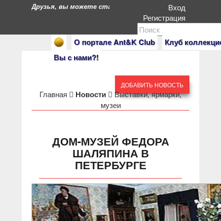
Друзья, вы можете стать героями нашего портала. Есл
Вход
Регистрация
О портале Ant&K Club
Клуб коллекци
Вы с нами?!
ДОБАВИТЬ НОВОСТЬ
Главная
Новости
Выставки, ярмарки,
музеи
ДОМ-МУЗЕЙ ФЕДОРА
ШАЛЯПИНА В
ПЕТЕРБУРГЕ