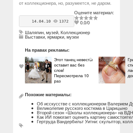
от коллекционера, но, разумеется, не даром.
Оцените материал:
    14.04.10 
1372
antikvarius
0.0
/
0
Шаляпин
,
музей
,
Коллекционер
Выставки, ярмарки, музеи
На правах рекламы:
Этот танец невесты
Гр
i
оставит вас без
ст
слов!
ла
Пересмотрела 10
до
раз
Похожие материалы:
Об исскусстве с коллекционером Валерием 
Великолепие русского костюма в Царицыно
Второй сезон «Школы коллекционера» на ВД
Как ИИ помогает оценить картину самостояте
Гертруда Вандербильт Уитни: скульптор, колл