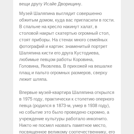
вещи другу Исайе Дворищину.
Музей Шаляпина выглядит совершенно
обжитым домом, куда вас пригласили в гости.
В спальне на кресло накинут халат, в
столовой накрыт скатертью огромный стол,
стоят приборы. На стенах много семейных
фотографий и картин: знаменитый портрет
Шаляпина кисти его друга Кустодиева,
любимые певцом работы Коровина,
Головина, Яковлева. В прихожей на вешалке
плащ и пальто огромных размеров, сверху
лежит шляпа.
Впервые музей-квартира Шаляпина открылся
в 1975 году, практически к столетию оперного
певца (родился в 1873-м, умер в 1938 году),
но событие это было проведено скромно, а
учреждение культуры работало инкогнито.
Никто не посмел назвать памятное место,
посвященное великому соотечественнику, его