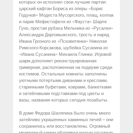
которых он исполнил свои лучшие партии:
царский кафтан Бориса из оперы «Борис
Годунов» Модеста Мусоргского, плащ, колпак
и парик Мефистофеля из «Фауста» Шарля
Гуно, простая рубаха Мельника из «Русалки»
Александра Даргомыжского, трость и наряд
Ивана Грозного из «Псковитянки» Николая
Римского-Корсакова, шубейка Сусанина из
«Ивана Сусанина» Михаила Глинки. Игровой
шарм дополняет реконструированная
гримерная, расположенная на подиуме среди
костюмов. Остальные комнаты заполнены
уютными потертыми диванами и креслами,
старинными буфетами, коврами, банкетками
и затейливыми подставками под цветы и
вазы, названия которых сегодня позабыты.
В доме Федора Шаляпина было очень много
затейливо украшенных каминных печей – они
сохранились или восстановлены. Огромный
мраморный камин обогревал малую гостиную