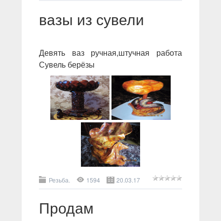
вазы из сувели
Девять ваз ручная,штучная работа
Сувель берёзы
Резьба.
1594
20.03.17
Продам