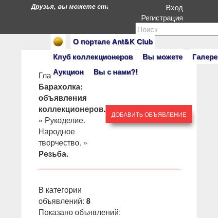
Друзья, вы можете стать героями нашего портала. Есл
Вход
Регистрация
О портале Ant&K Club
Клуб коллекционеров
Вы можете
Галере
Аукцион
Вы с нами?!
Главная
»
Барахолка:
объявления
коллекционеров.
ДОБАВИТЬ ОБЪЯВЛЕНИЕ
»
Рукоделие.
Народное
творчество.
»
Резьба.
В категории
объявлений
:
8
Показано объявлений
: