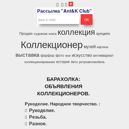
Рассылка "Ant&K Club"
коллекция
аукцион
Продаю
художник
книга
Коллекционер
музей
картина
выставка
искусство
фарфор
фото
антиквариат
вов
история
коллекционирование
Авто
ретроавтомобиль
БАРАХОЛКА:
ОБЪЯВЛЕНИЯ
КОЛЛЕКЦИОНЕРОВ.
Рукоделие. Народное творчество. :
Рукоделие.
Резьба.
Разное.