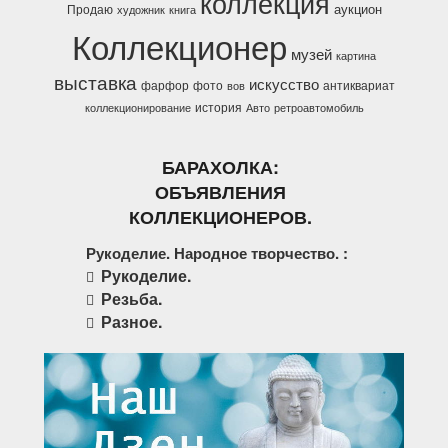
коллекция
аукцион
Продаю
художник
книга
Коллекционер
музей
картина
выставка
искусство
фарфор
фото
антиквариат
вов
история
коллекционирование
Авто
ретроавтомобиль
БАРАХОЛКА:
ОБЪЯВЛЕНИЯ
КОЛЛЕКЦИОНЕРОВ.
Рукоделие. Народное творчество. :
Рукоделие.
Резьба.
Разное.