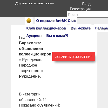
Друзья, вы можете стать героями нашего портала. Есл
Вход
Регистрация
О портале Ant&K Club
Клуб коллекционеров
Вы можете
Галере
Аукцион
Вы с нами?!
Главная
»
Барахолка:
объявления
коллекционеров.
ДОБАВИТЬ ОБЪЯВЛЕНИЕ
»
Рукоделие.
Народное
творчество.
»
Рукоделие.
В категории
объявлений
:
11
Показано объявлений
: