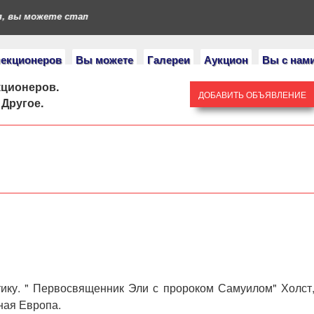
вы можете стать героями нашего портала. Если у вас есть колле
лекционеров
Вы можете
Галереи
Аукцион
Вы с нам
кционеров.
ДОБАВИТЬ ОБЪЯВЛЕНИЕ
»
Другое.
тику. " Первосвященник Эли с пророком Самуилом" Холст
дная Европа.