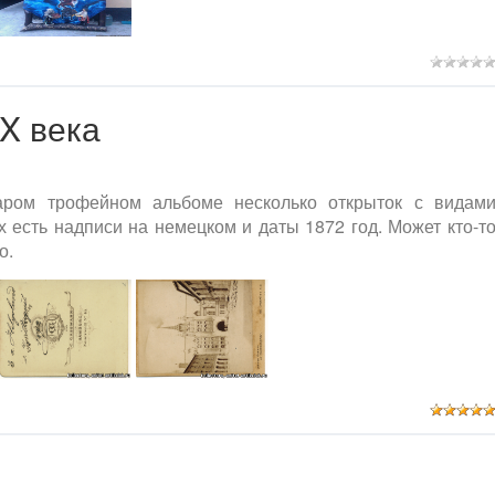
X века
аром трофейном альбоме несколько открыток с видам
 есть надписи на немецком и даты 1872 год. Может кто-т
о.