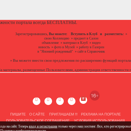
ожности портала всегда БЕСПЛАТНЫ.
Зарегистрировавшись,
Вы можете:
Вступить в Клуб
и разместить:
»
свою Коллекцию
»
предмет в Салон
объявление
»
материал в Клуб
»
видео
новость
»
фото в Музей
»
работу в Галереи
в "Японией рожденный"
»
сайт в Справочник
Вы можете
внести свои предложения
по расширению функций портала
»
За материалы, размещенные Пользователями, администрация ответственности н
ПИШИТЕ
О САЙТЕ
ПРИГЛАШАЕМ !!!
РЕКЛАМА НА ПОРТАЛЕ
ПОЛЬЗОВАТЕЛЬСКОЕ СОГЛАШЕНИЕ
УСЛОВИЯ ИСПОЛЬЗОВАНИЯ
ANTIKCLUB КЛУБ АНТИКВАРИЕВ И КОЛЛЕКЦИОНЕРОВ © 2008 - 2026
ода на сайт. Теперь
вход и регистрация
только через наш хостинг. Все, кто регистрировал
,
Политика конфиденциальности