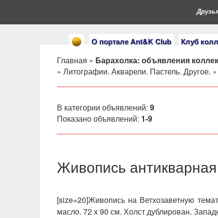
Друзья, 
О портале Ant&K Club
Клуб кол
Главная
»
Барахолка: объявления колле
»
Литографии. Акварели. Пастель. Другое.
В категории объявлений
:
9
Показано объявлений
:
1-9
Живопись антикварная
[size=20]Живопись на Ветхозаветную тема
масло. 72 х 90 см. Холст дублирован. Запа