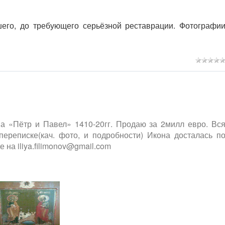
его, до требующего серьёзной реставрации. Фотографи
а «Пётр и Павел» 1410-20гг. Продаю за 2милл евро. Вс
реписке(кач. фото, и подробности) Икона досталась п
 на iliya.filimonov@gmail.com