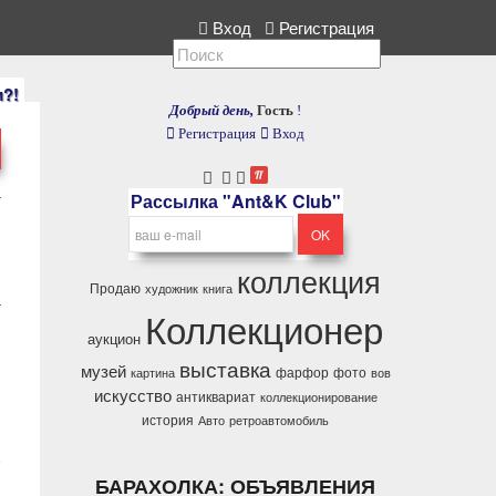
кция, расскажите нам.
Вход
Регистрация
и?!
Добрый день,
Гость
!
Регистрация
Вход
Рассылка "Ant&K Club"
коллекция
Продаю
художник
книга
Коллекционер
аукцион
выставка
музей
фарфор
фото
картина
вов
искусство
антиквариат
коллекционирование
история
Авто
ретроавтомобиль
,
БАРАХОЛКА: ОБЪЯВЛЕНИЯ