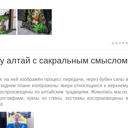
му алтай с сакральным смыслом
 на ней изображён процесс передачи, через бубен силы 
 заднем плане изображены звери относящиеся к верхнем
воспроизведены по алтайским традициям. Живопись масло
роглифами, куклы из глины, костюмы воспроизведены 
50