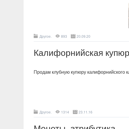
Другое.
893
20.09.20
Калифорнийская купю
Продам клубную купюру калифорнийского к
Другое.
1314
23.11.16
Монеты, атрибутика