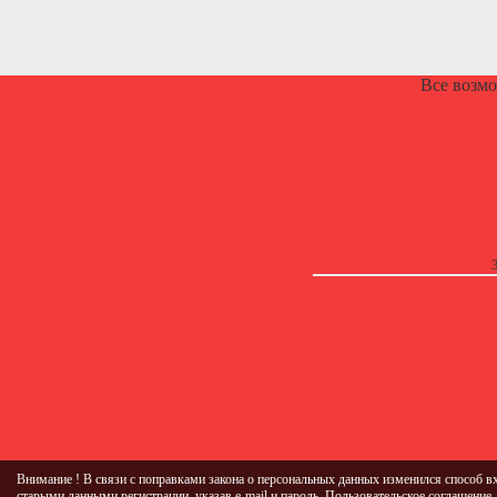
Все возм
Внимание ! В связи с поправками закона о персональных данных изменился способ вх
старыми данными
регистрации, указав e-mail и пароль.
Пользовательское соглашение