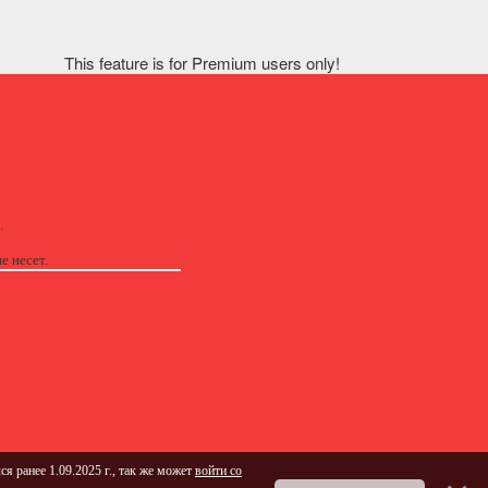
This feature is for Premium users only!
.
е несет.
ся ранее 1.09.2025 г., так же может
войти со