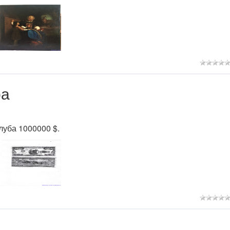
ра
луба 1000000 $.