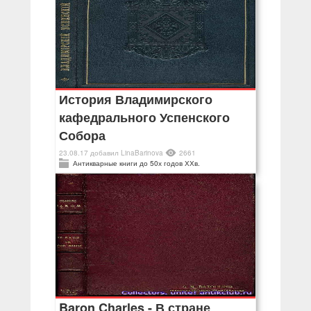
История Владимирского
кафедрального Успенского
Собора
23.08.17
добавил
LinaBarinova
2661
Антикварные книги до 50х годов ХХв.
Baron Charles - В стране