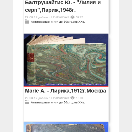
Балтрушайтис Ю. - "Лилия и
серп",Париж,1948г.
22.08.17
добавил
LinaBarinova
3222
Антикварные книги до 50х годов ХХв.
Marie A. - Лирика,1912г.Москва
22.08.17
добавил
LinaBarinova
1870
Антикварные книги до 50х годов ХХв.