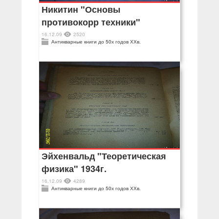
Никитин "Основы
противокорр техники"
16.12.09
2520
Антикварные книги до 50х годов ХХв.
Эйхенвальд "Теоретическая
физика" 1934г.
16.12.09
4289
Антикварные книги до 50х годов ХХв.