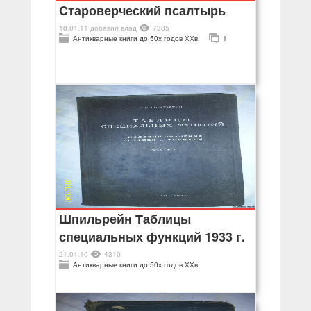
Cтароверческий псалтырь
18.01.11
добавил
влад
7385
Антикварные книги до 50х годов ХХв.
1
Шпильрейн Таблицы
специальных функций 1933 г.
21.01.10
4310
Антикварные книги до 50х годов ХХв.