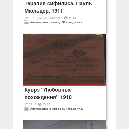
Терапия сифилиса. Пауль
Мюльцер, 1911
12.02.16
добавил
Spielman
2840
Антикварные книги до 50х годов ХХв.
Куврэ "Любовные
похождения" 1910
17.02.12
7475
Антикварные книги до 50х годов ХХв.