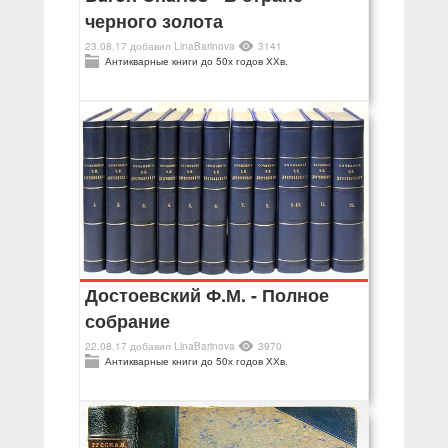
черного золота
23.08.17
добавил
LinaBarinova
3141
Антикварные книги до 50х годов ХХв.
Достоевский Ф.М. - Полное
собрание
22.08.17
добавил
LinaBarinova
3970
Антикварные книги до 50х годов ХХв.