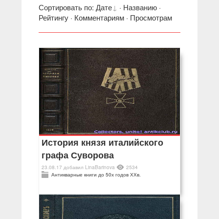
Сортировать по
:
Дате
·
Названию
·
Рейтингу
·
Комментариям
·
Просмотрам
История князя италийского
графа Суворова
23.08.17
добавил
LinaBarinova
2534
Антикварные книги до 50х годов ХХв.