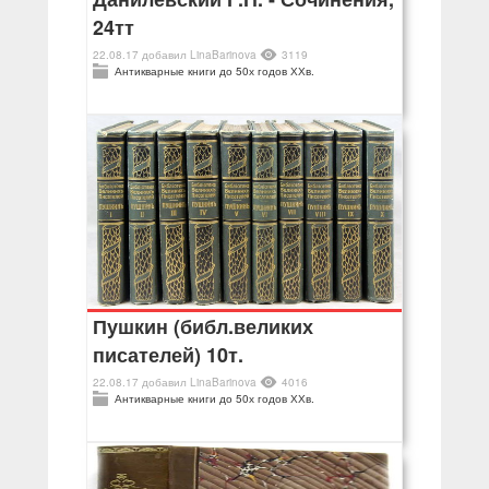
24тт
22.08.17
добавил
LinaBarinova
3119
Антикварные книги до 50х годов ХХв.
Пушкин (библ.великих
писателей) 10т.
22.08.17
добавил
LinaBarinova
4016
Антикварные книги до 50х годов ХХв.