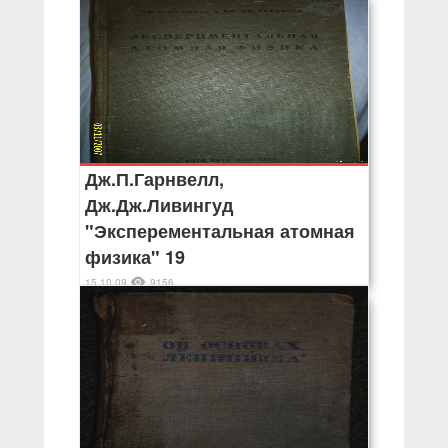
Дж.П.Гарнвелл,
Дж.Дж.Ливингуд
"Эксперементальная атомная
физика" 19
15.10.09
9156
Антикварные книги до 50х годов ХХв.