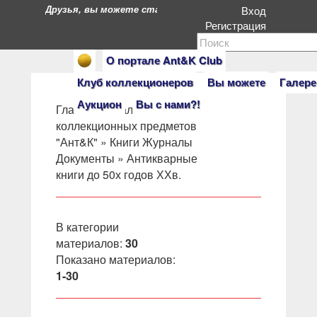
Друзья, вы можете стать героями нашего портала. Есл
Вход
Регистрация
О портале Ant&K Club
Клуб коллекционеров
Вы можете
Галере
Аукцион
Вы с нами?!
Главная
»
Салон
коллекционных предметов
"Ант&К"
»
Книги Журналы
Документы
» Антикварные
книги до 50х годов ХХв.
В категории
материалов
:
30
Показано материалов
:
1-30