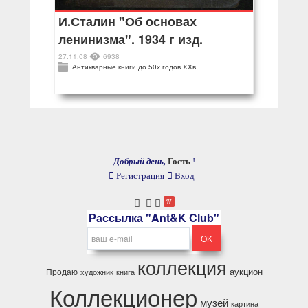
И.Сталин "Об основах
ленинизма". 1934 г изд.
27.11.08
6938
Антикварные книги до 50х годов ХХв.
Добрый день,
Гость
!
Регистрация
Вход
Рассылка "Ant&K Club"
коллекция
аукцион
Продаю
художник
книга
Коллекционер
музей
картина