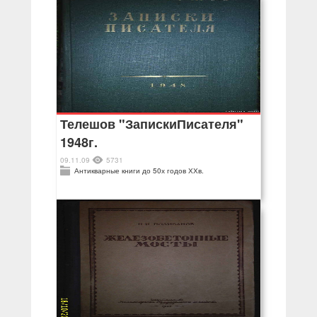
Телешов "ЗапискиПисателя"
1948г.
09.11.09
5731
Антикварные книги до 50х годов ХХв.