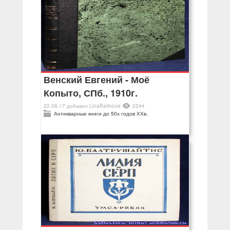
Венский Евгений - Моё
Копыто, СПб., 1910г.
22.08.17
добавил
LinaBarinova
2244
Антикварные книги до 50х годов ХХв.