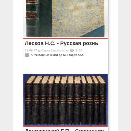
Лесков Н.С. - Русская рознь
22.08.17
добавил
LinaBarinova
2159
Антикварные книги до 50х годов ХХв.
Данилевский Г.П. - Сочинения,