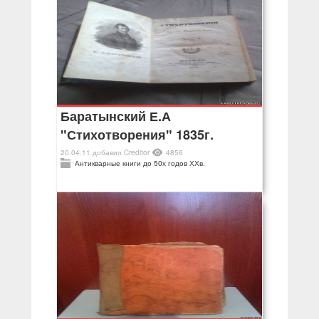
Баратынский Е.А
"Стихотворения" 1835г.
20.04.11
добавил
Creditor
4856
Антикварные книги до 50х годов ХХв.