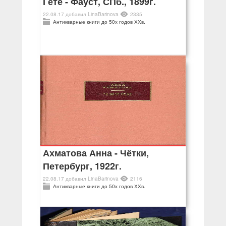
Гёте - Фауст, СПб., 1899г.
22.08.17
добавил
LinaBarinova
2335
Антикварные книги до 50х годов ХХв.
Ахматова Анна - Чётки,
Петербург, 1922г.
22.08.17
добавил
LinaBarinova
2116
Антикварные книги до 50х годов ХХв.