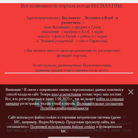
Все возможности портала всегда БЕСПЛАТНЫ.
Зарегистрировавшись,
Вы можете:
Вступить в Клуб
и
разместить:
»
свою Коллекцию
»
предмет в Салон
объявление
»
материал в Клуб
»
видео
новость
»
фото в Музей
»
работу в Галереи
в "Японией рожденный"
»
сайт в Справочник
Вы можете
внести свои предложения
по расширению
»
функций портала.
За материалы, размещенные Пользователями,
администрация ответственности не несет.
Внимание ! В связи с поправками закона о персональных данных изменился
способ входа на сайт. Теперь
вход и регистрация
только через наш хостинг.
Все, кто регистрировался ранее 1.09.2025 г., так же может
войти со старыми
данными
регистрации, указав e-mail и пароль.
Пользовательское соглашение
,
Политика конфиденциальности
ПИШИТЕ
О САЙТЕ
ПРИГЛАШАЕМ !!!
РЕКЛАМА НА ПОРТАЛЕ
Сайт использует файлы cookies и сторонние метрические системы (далее
МС, например, ЯндексМетрика). Продолжая просмотр сайта, вы
ПОЛЬЗОВАТЕЛЬСКОЕ СОГЛАШЕНИЕ
УСЛОВИЯ ИСПОЛЬЗОВАНИЯ
соглашаетесь с
Политикой использования файлов cookies
и функционалом
ANTIKCLUB КЛУБ АНТИКВАРИЕВ И КОЛЛЕКЦИОНЕРОВ © 2008 - 2026
МС.