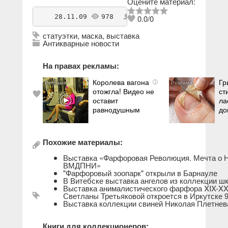
Оцените материал:
    28.11.09 
978
antikvarius
0.0
/
0
статуэтки
,
маска
,
выставка
Антикварные новости
На правах рекламы:
Королева вагона
Гр
i
отожгла! Видео не
ст
оставит
ла
равнодушным
до
Похожие материалы:
Выставка «Фарфоровая Революция. Мечта о Н
ВМДПНИ»
"Фарфоровый зоопарк" открыли в Барнауле
В Витебске выставка ангелов из коллекции 
Выставка анималистического фарфора XIX-XX 
Светланы Третьяковой откроется в Иркутске 
Выставка коллекции свиней Николая Плетнев
Книги для коллекционеров: