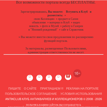
Все возможности портала всегда БЕСПЛАТНЫ.
Зарегистрировавшись,
Вы можете:
Вступить в Клуб
и
разместить:
»
свою Коллекцию
»
предмет в Салон
объявление
»
материал в Клуб
»
видео
новость
»
фото в Музей
»
работу в Галереи
в "Японией рожденный"
»
сайт в Справочник
Вы можете
внести свои предложения
по расширению
»
функций портала.
За материалы, размещенные Пользователями,
администрация ответственности не несет.
ПИШИТЕ
О САЙТЕ
ПРИГЛАШАЕМ !!!
РЕКЛАМА НА ПОРТАЛЕ
ПОЛЬЗОВАТЕЛЬСКОЕ СОГЛАШЕНИЕ
УСЛОВИЯ ИСПОЛЬЗОВАНИЯ
ANTIKCLUB КЛУБ АНТИКВАРИЕВ И КОЛЛЕКЦИОНЕРОВ © 2008 - 2026
ПОЛЬЗУЯСЬ НАШИМ САЙТОМ, ВЫ СОГЛАШАЕТЕСЬ