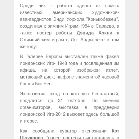
Среди них - работа одного из самых
известных американских художников-
авангардистов Энди Уорхола "Конькобежец",
созданная к зимним Играм-1984 в Сараево, а
также постер работы
Дэвида Хокни
к
Олимпийским играм в Лос-Анджелесе в том
же году.
В Галерее Европы выставлен также факел
лондонских Игр- 1948 года и посвященная им
афиша, на которой изображен атлет,
метающий диск, на фоне знаменитой часовой
башни Биг Бен.
Экспозиция, вход на которую бесплатный,
продлится до 31 октября. По мнению
организаторов, выставка в преддверии
лондонской Игр-2012 вызовет здесь большой
интерес.
Как сообщила куратор экспозиции
Кэт
Шоукросс
, "ранее постеры выставлялись в