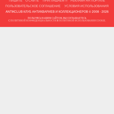
ПИШИТЕ
О САЙТЕ
ПРИГЛАШАЕМ !!!
РЕКЛАМА НА ПОРТАЛЕ
ПОЛЬЗОВАТЕЛЬСКОЕ СОГЛАШЕНИЕ
УСЛОВИЯ ИСПОЛЬЗОВАНИЯ
ANTIKCLUB КЛУБ АНТИКВАРИЕВ И КОЛЛЕКЦИОНЕРОВ © 2008 - 2026
ПОЛЬЗУЯСЬ НАШИМ САЙТОМ, ВЫ СОГЛАШАЕТЕСЬ
С
ПОЛИТИКОЙ КОНФИДЕНЦИАЛЬНОСТИ
И
ПОЛИТИКОЙ ИСПОЛЬЗОВАНИЯ COOKIE
.