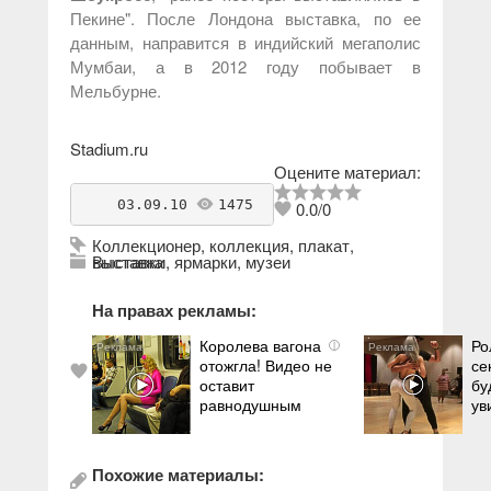
Пекине". После Лондона выставка, по ее
данным, направится в индийский мегаполис
Мумбаи, а в 2012 году побывает в
Мельбурне.
Stadium.ru
Оцените материал:
    03.09.10 
1475
antikvarius
0.0
/
0
Коллекционер
,
коллекция
,
плакат
,
выставка
Выставки, ярмарки, музеи
На правах рекламы:
Королева вагона
Ро
i
отожгла! Видео не
се
оставит
бу
равнодушным
ув
Похожие материалы: