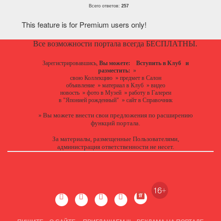
Всего ответов:
257
This feature is for Premium users only!
Все возможности портала всегда БЕСПЛАТНЫ.
Зарегистрировавшись,
Вы можете:
Вступить в Клуб
и
разместить:
»
свою Коллекцию
»
предмет в Салон
объявление
»
материал в Клуб
»
видео
новость
»
фото в Музей
»
работу в Галереи
в "Японией рожденный"
»
сайт в Справочник
Вы можете
внести свои предложения
по расширению
»
функций портала.
За материалы, размещенные Пользователями,
администрация ответственности не несет.