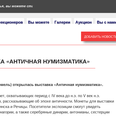
я, вы можете стать героями нашего портала. Если у вас есть ко
лекционеров
Вы можете
Галереи
Аукцион
Вы с нам
ДОБАВИТЬ НОВОСТ
КА «АНТИЧНАЯ НУМИЗМАТИКА»
омель) открылась выставка «Античная нумизматика».
, охватывающих период с IV века до н.э. по V век н.э.
я, рассказывающие об эпохе античности. Монеты для выставки
нска и Речицы. Посетители экспозиции смогут увидеть
нагории, а также серебряные динарии, антонианы, сестерции