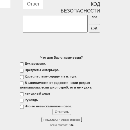
500
Что для Вас старые вещи?
Дух времени.
Предметы интерьера.
Удовольствие сердцу и взгляду.
В зависимости от редкости: если редкая-
антиквариат, если ширпотреб, то и не нужна.
ненужный хлам
Рухлядь
Что-то невысказанное - свое.
[
·
]
Результаты
Архив опросов
Всего ответов:
134