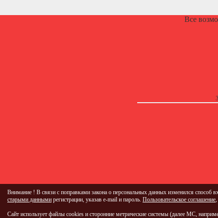
Все возм
Внимание ! В связи с поправками закона о персональных данных изменился способ вх
старыми данными
регистрации, указав e-mail и пароль.
Пользовательское соглашение
Сайт использует файлы cookies и сторонние метрические системы (далее МС, наприм