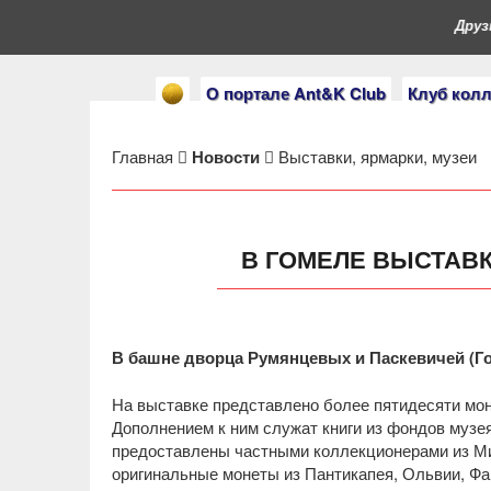
Друзь
О портале Ant&K Club
Клуб кол
Главная
Новости
Выставки, ярмарки, музеи
В ГОМЕЛЕ ВЫСТАВ
В башне дворца Румянцевых и Паскевичей (Г
На выставке представлено более пятидесяти монет
Дополнением к ним служат книги из фондов музе
предоставлены частными коллекционерами из Ми
оригинальные монеты из Пантикапея, Ольвии, Фа