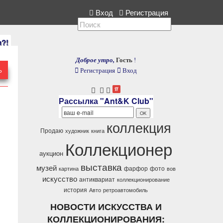
ллекция, расскажите нам.
Вход
Регистрация
и?!
Доброе утро,
Гость
!
Ь
Регистрация
Вход
Рассылка "Ant&K Club"
коллекция
Продаю
художник
книга
Коллекционер
аукцион
выставка
музей
фарфор
фото
картина
вов
искусство
антиквариат
коллекционирование
история
Авто
ретроавтомобиль
НОВОСТИ ИСКУССТВА И
КОЛЛЕКЦИОНИРОВАНИЯ: