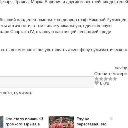
езаря, Траяна, Марка Аврелия и других известнейших деятелей
бывший владелец гомельского дворца граф Николай Румянцев,
еты античности, в том числе уникальную, единственную
царя Спартака IV, ставшую настоящей сенсацией среди
 есть возможность почувствовать атмосферу нумизматического
naviny
Оцените материа
0.0
/
0
ставка
,
нумизмат
Что стало причиной
Ржу не
i
i
громкого взрыва в
переставая, это