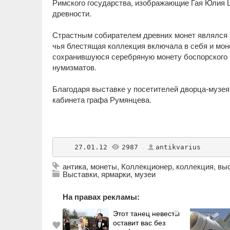
Римского государства, изображающие Гая Юлия Ц
древности.
Страстным собирателем древних монет являлся 
чья блестящая коллекция включала в себя и мон
сохранившуюся серебряную монету боспорского 
нумизматов.
Благодаря выставке у посетителей дворца-музея
кабинета графа Румянцева.
    27.01.12 
2987
antikvarius
антика
,
монеты
,
Коллекционер
,
коллекция
,
вы
Выставки, ярмарки, музеи
На правах рекламы:
Этот танец невесты
i
оставит вас без