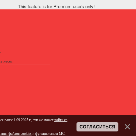
This feature is for Premium users only!
.
е несет.
ся ранее 1.09.2025 г., так же может
войти со
СОГЛАСИТЬСЯ
ания файлов cookies
и функционалом МС.