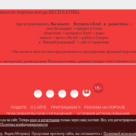
ожности портала всегда БЕСПЛАТНЫ.
Зарегистрировавшись,
Вы можете:
Вступить в Клуб
и разместить:
»
свою Коллекцию
»
предмет в Салон
объявление
»
материал в Клуб
»
видео
новость
»
фото в Музей
»
работу в Галереи
в "Японией рожденный"
»
сайт в Справочник
Вы можете
внести свои предложения
по расширению функций портала
»
За материалы, размещенные Пользователями, администрация ответственности н
ПИШИТЕ
О САЙТЕ
ПРИГЛАШАЕМ !!!
РЕКЛАМА НА ПОРТАЛЕ
ПОЛЬЗОВАТЕЛЬСКОЕ СОГЛАШЕНИЕ
УСЛОВИЯ ИСПОЛЬЗОВАНИЯ
ANTIKCLUB КЛУБ АНТИКВАРИЕВ И КОЛЛЕКЦИОНЕРОВ © 2008 - 2026
ода на сайт. Теперь
вход и регистрация
только через наш хостинг. Все, кто регистрировал
,
Политика конфиденциальности
ПОЛЬЗУЯСЬ НАШИМ САЙТОМ, ВЫ СОГЛАШАЕТЕСЬ
С
ПОЛИТИКОЙ КОНФИДЕНЦИАЛЬНОСТИ
И
ПОЛИТИКОЙ ИСПОЛЬЗОВАНИЯ COOKIE
.
ер, ЯндексМетрика). Продолжая просмотр сайта, вы соглашаетесь с
Политикой использов