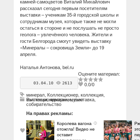
камней-самоцветов Виталий Михайлович
рассказал сегодня первым посетителям
выставки – ученикам 35-й городской школы и
сотрудникам музея, которые также не могли
остаться в стороне и не послушать не просто
геолога – увлечённого человека. Жители и
гости Белгорода смогут увидеть выставку
«Минералы – сокровища Земли» до 19
апреля.
Наталья Антонова,
bel.ru
Оцените материал:
    03.04.10 
2613
antikvarius
0.0
/
0
минерал
,
Коллекционер
,
коллекция
,
коллекционирование
Выставки, ярмарки, музеи
,
выставка
,
собирательство
На правах рекламы:
Королева вагона
Рж
i
отожгла! Видео не
эт
оставит
пе