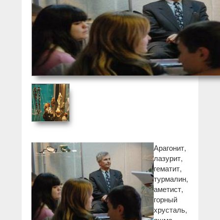
Арагонит,
лазурит,
гематит,
турмалин,
аметист,
горный
хрусталь,
яшма,