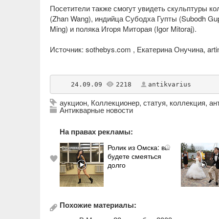
Посетители также смогут увидеть скульптуры ко
(Zhan Wang), индийца Субодха Гупты (Subodh Gup
Ming) и поляка Игоря Миторая (Igor Mitoraj).
Источник: sothebys.com , Екатерина Онучина,
art
    24.09.09 
2218
antikvarius
аукцион
,
Коллекционер
,
статуя
,
коллекция
,
ан
Антикварные новости
На правах рекламы:
Ролик из Омска: вы
i
будете смеяться
долго
Похожие материалы: