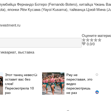
лумбийца Фернандо Ботеро (Fernando Botero), китайца Чжань Ва
ta), японки Яёи Кусама (Yayoi Kusama), тайванца Цзюй Мина (J
investment.ru
Оцените материа
0.0
/
0
тиквариат
,
выставка
Этот танец невесты
Ржу не
i
i
оставит вас без
переставая, это
слов!
видео
Пересмотрела 10
пересмотришь
раз
не раз