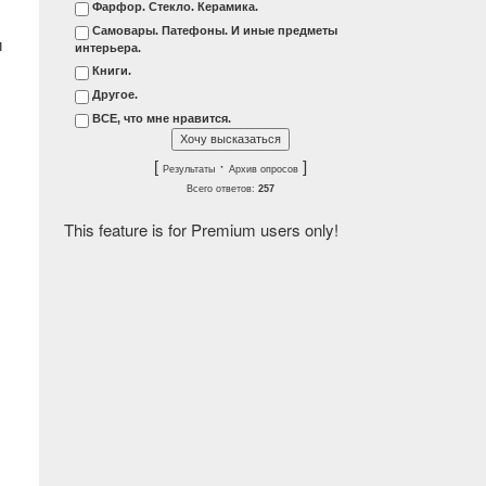
Фарфор. Стекло. Керамика.
Самовары. Патефоны. И иные предметы
и
интерьера.
Книги.
Другое.
ВСЕ, что мне нравится.
[
·
]
Результаты
Архив опросов
Всего ответов:
257
This feature is for Premium users only!