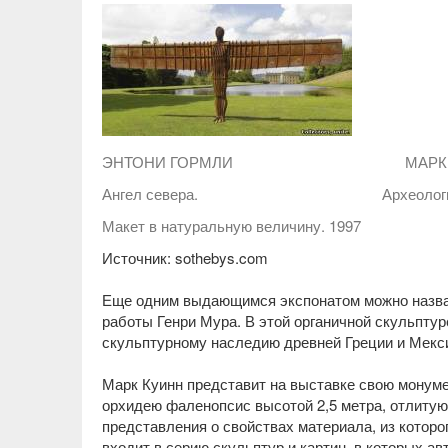
ЭНТОНИ ГОРМЛИ МАРК К
Ангел севера. Археология жел
Макет в натуральную величину. 1997
Источник: sothebys.com
Еще одним выдающимся экспонатом можно назва
работы Генри Мура. В этой органичной скульптур
скульптурному наследию древней Греции и Мексик
Марк Куинн представит на выставке свою монум
орхидею фаленопсис высотой 2,5 метра, отлитую
представления о свойствах материала, из которо
входит в серию скульптур и картин, в которых а