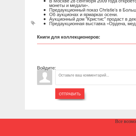
В Москве 28 сентября 2009 года открое
монеты и медали».
Предаукционный показ Christie’s в Боль
Об аукционах и ярмарках осени.
Аукционный дом "Кристис" продаст в д
Предаукционная выставка «Ордена, мед
Книги для коллекционеров:
Войдите:
ОТПРАВИТЬ
Все возм