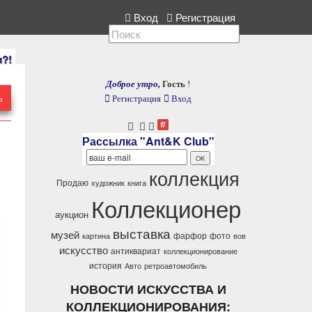
кция, расскажите нам.
Вход
Регистрация
и?!
Доброе утро,
Гость
!
Ь
Регистрация
Вход
Рассылка "Ant&K Club"
коллекция
Продаю
художник
книга
Коллекционер
аукцион
выставка
музей
фарфор
фото
картина
вов
искусство
антиквариат
коллекционирование
история
Авто
ретроавтомобиль
НОВОСТИ ИСКУССТВА И
КОЛЛЕКЦИОНИРОВАНИЯ: