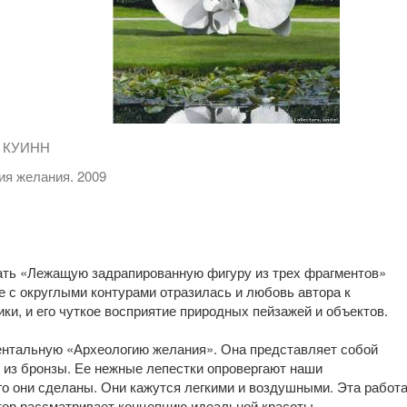
УИНН
ания. 2009
ть «Лежащую задрапированную фигуру из трех фрагментов»
е с округлыми контурами отразилась и любовь автора к
и, и его чуткое восприятие природных пейзажей и объектов.
ентальную «Археологию желания». Она представляет собой
 из бронзы. Ее нежные лепестки опровергают наши
го они сделаны. Они кажутся легкими и воздушными. Эта работ
втор рассматривает концепцию идеальной красоты.