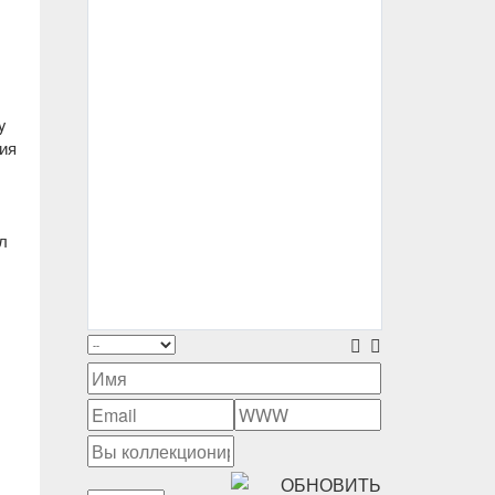
y
ния
л