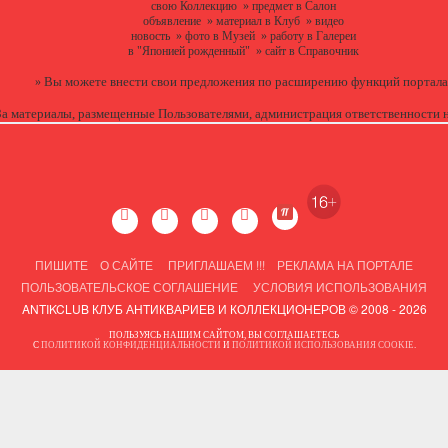
свою Коллекцию
»
предмет в Салон
объявление
»
материал в Клуб
»
видео
новость
»
фото в Музей
»
работу в Галереи
в "Японией рожденный"
»
сайт в Справочник
Вы можете
внести свои предложения
по расширению функций портала
»
За материалы, размещенные Пользователями, администрация ответственности н
ПИШИТЕ
О САЙТЕ
ПРИГЛАШАЕМ !!!
РЕКЛАМА НА ПОРТАЛЕ
ПОЛЬЗОВАТЕЛЬСКОЕ СОГЛАШЕНИЕ
УСЛОВИЯ ИСПОЛЬЗОВАНИЯ
ANTIKCLUB КЛУБ АНТИКВАРИЕВ И КОЛЛЕКЦИОНЕРОВ © 2008 - 2026
ПОЛЬЗУЯСЬ НАШИМ САЙТОМ, ВЫ СОГЛАШАЕТЕСЬ
С
ПОЛИТИКОЙ КОНФИДЕНЦИАЛЬНОСТИ
И
ПОЛИТИКОЙ ИСПОЛЬЗОВАНИЯ COOKIE
.