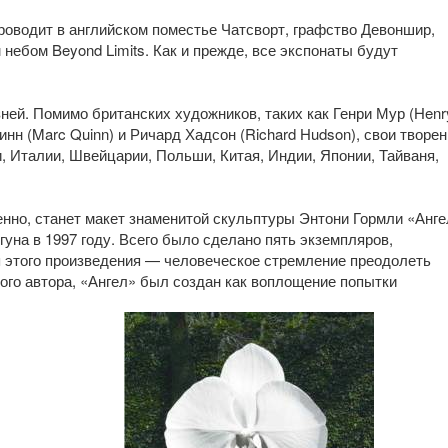
роводит в английском поместье Чатсворт, графство Девоншир,
ебом Beyond Limits. Как и прежде, все экспонаты будут
ней. Помимо британских художников, таких как Генри Мур (Henr
инн (Marc Quinn) и Ричард Хадсон (Richard Hudson), свои творе
, Италии, Швейцарии, Польши, Китая, Индии, Японии, Тайваня,
нно, станет макет знаменитой скульптуры Энтони Гормли «Анге
гуна в 1997 году. Всего было сделано пять экземпляров,
я этого произведения — человеческое стремление преодолеть
ого автора, «Ангел» был создан как воплощение попытки