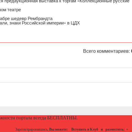
тся предаукционная выставка к торгам «Коллекционные русские
шом театре
екабре шедевр Рембрандта
али, знаки Российской империи» в ЦДХ
Всего комментариев:
ожности портала всегда БЕСПЛАТНЫ.
Зарегистрировавшись,
Вы можете:
Вступить в Клуб
и разместить:
»