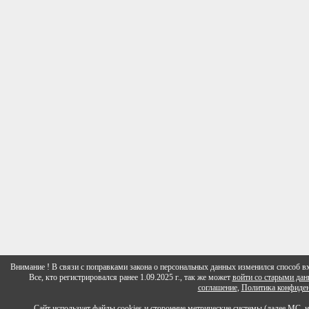
Внимание ! В связи с поправками закона о персональных данных изменился способ вх
Все, кто регистрировался ранее 1.09.2025 г., так же может
войти со старыми да
соглашение
,
Политика конфиден
Сайт использует файлы cookies и сторонние метрические системы (далее МС, 