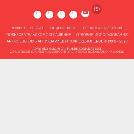
ПИШИТЕ
О САЙТЕ
ПРИГЛАШАЕМ !!!
РЕКЛАМА НА ПОРТАЛЕ
ПОЛЬЗОВАТЕЛЬСКОЕ СОГЛАШЕНИЕ
УСЛОВИЯ ИСПОЛЬЗОВАНИЯ
ANTIKCLUB КЛУБ АНТИКВАРИЕВ И КОЛЛЕКЦИОНЕРОВ © 2008 - 2026
ПОЛЬЗУЯСЬ НАШИМ САЙТОМ, ВЫ СОГЛАШАЕТЕСЬ
С
ПОЛИТИКОЙ КОНФИДЕНЦИАЛЬНОСТИ
И
ПОЛИТИКОЙ ИСПОЛЬЗОВАНИЯ COOKIE
.