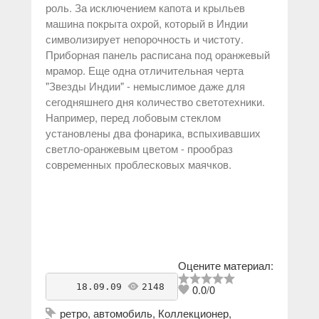
роль. За исключением капота и крыльев
машина покрыта охрой, который в Индии
символизирует непорочность и чистоту.
Приборная панель расписана под оранжевый
мрамор. Еще одна отличительная черта
"Звезды Индии" - немыслимое даже для
сегодняшнего дня количество светотехники.
Например, перед лобовым стеклом
установлены два фонарика, вспыхивавших
светло-оранжевым цветом - прообраз
современных проблесковых маячков.
Оцените материал:
    18.09.09 
2148
antikvarius
0.0
/
0
ретро
,
автомобиль
,
Коллекционер
,