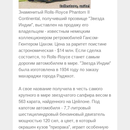
Знаменитый Rolls-Royce Phantom II
Continental, получивший прозвище "Звезда
Индии", выставлен на продажу его
владельцем - известным немецким
коллекционером ретромобилей Гансом-
Гюнтером Цахом. Цена за раритет поистине
астрономическая - $14 млн. Если сделка
состоится, то Rolls-Royce станет самым
дорогим автомобилем в мире. "Звезда Индии"
была изготовлена в 1934 году по заказу
махараджи города Раджкот.
А свое название получила в честь самого
крупного в мире звездчатого сапфира весом в
563 карата, найденного на Цейлоне. Под
капотом автомобиля - 7,7-литровый
шестицилиндровый бензиновый двигатель
мощностью 120 сил, а цвет, в который
окрашен кузов "призрака", играет особенную