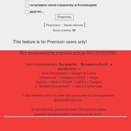
хочу/завел свою страничку в Коллекциях
другое...
[
·
]
Результаты
Архив опросов
Всего ответов:
60
This feature is for Premium users only!
Все возможности портала всегда БЕСПЛАТНЫ.
Зарегистрировавшись,
Вы можете:
Вступить в Клуб
и
разместить:
»
свою Коллекцию
»
предмет в Салон
объявление
»
материал в Клуб
»
видео
новость
»
фото в Музей
»
работу в Галереи
в "Японией рожденный"
»
сайт в Справочник
Вы можете
внести свои предложения
по расширению
»
функций портала.
За материалы, размещенные Пользователями,
администрация ответственности не несет.