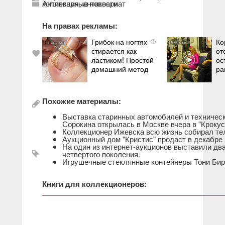
коллекция
Антикварные новости
,
антиквариат
На правах рекламы:
Грибок на ногтях
Ко
i
стирается как
от
ластиком! Простой
ос
домашний метод
ра
Похожие материалы:
Выставка старинных автомобилей и техническ
Сорокина открылась в Москве вчера в "Крокус
Коллекционер Ижевска всю жизнь собирал те
Аукционный дом "Кристис" продаст в декабр
На один из интернет-аукционов выставили дв
четвертого поколения.
Игрушечные стеклянные контейнеры Тони Бир
Книги для коллекционеров: