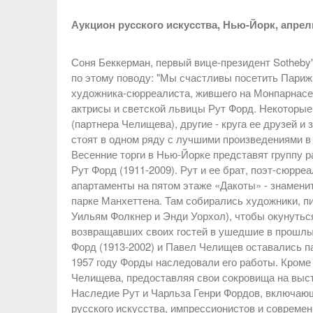
Аукцион русского искусства, Нью-Йорк, апрел
Соня Беккерман, первый вице-президент Sotheby'
по этому поводу: "Мы счастливы посетить Пари
художника-сюрреалиста, жившего на Монпарнасе 
актрисы и светской львицы Рут Форд. Некоторые 
(партнера Челищева), другие - круга ее друзей 
стоят в одном ряду с лучшими произведениями в
Весенние торги в Нью-Йорке представят группу 
Рут Форд (1911-2009). Рут и ее брат, поэт-сюрр
апартаменты на пятом этаже «Дакоты» - знамени
парке Манхеттена. Там собирались художники, п
Уильям Фолкнер и Энди Уорхол), чтобы окунутьс
возвращавших своих гостей в ушедшие в прошлые
Форд (1913-2002) и Павел Челищев оставались па
1957 году Форды наследовали его работы. Кроме 
Челищева, предоставляя свои сокровища на выст
Наследие Рут и Чарльза Генри Фордов, включающ
русского искусства, импрессионистов и современн