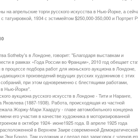
ы на апрельские торги русского искусства в Нью-Йорке, а сейч
с татуировкой, 1934 с эстимейтом $250,000-350,000 и Портрет Р
10
ва Sotheby's в Лондоне, говорит: "Благодаря выставкам и
ести в рамках «Года России во Франции», 2010 год обещает ста
 в процессе подбора работ для июньского аукциона в Лондоне,
выдающихся произведений ведущих русских художников с этих
х собраний, при этом одновременно с блестящими работами,
 в Нью-Йорке".
ого аукциона русского искусств в Лондоне - Тити и Наранге,
 Яковлева (1887-1938). Работа, происходящая из частной
ежала Жоржу-Мари Хаардту - главе автомобильного концерна
емени его участия в качестве художника в моторизированной
роеном в октябре 1924- июне1925 года. В апреле 1925 года
 (расположенной в Верхнем Заире современной Демократической
ни Эки Бондо. Там художник и сделал ряд зарисовок с членов ег