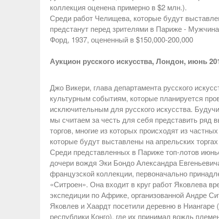
коллекция оценена примерно в $2 млн.).
Среди работ Челищева, которые будут выставлен
предстанут перед зрителями в Париже - Мужчина 
Форд, 1937, оцененный в $150,000-200,000
Аукцион русского искусства, Лондон, июнь 20
Джо Викери, глава департамента русского искусст
культурным событиям, которые планируется пров
исключительным для русского искусства. Будучи
мы считаем за честь для себя представить ряд 
торгов, многие из которых происходят из частны
которые будут выставлены на апрельских торгах
Среди представленных в Париже топ-лотов июньск
дочери вождя Эки Бондо Александра Евгеньевича
французской коллекции, первоначально принадл
«Ситроен». Она входит в круг работ Яковлева вр
экспедиции по Африке, организованной Андре Сит
Яковлев и Хаардт посетили деревню в Ниангаре
республики Конго), где их принимал вождь племе