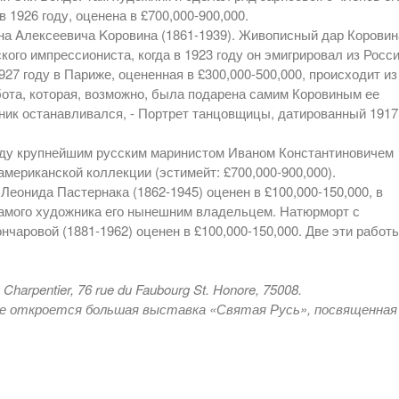
 1926 году, оценена в £700,000-900,000.
на Aлексеевича Kоровина (1861-1939). Живописный дар Коровин
ого импрессиониста, когда в 1923 году он эмигрировал из Росс
27 году в Париже, оцененная в £300,000-500,000, происходит из
ота, которая, возможно, была подарена самим Коровиным ее
ник останавливался, - Портрет танцовщицы, датированный 1917
году крупнейшим русским маринистом Иваном Константиновичем
американской коллекции (эстимейт: £700,000-900,000).
Леонида Пастернака (1862-1945) оценен в £100,000-150,000, в
самого художника его нынешним владельцем. Натюрморт с
нчаровой (1881-1962) оценен в £100,000-150,000. Две эти работ
harpentier, 76 rue du Faubourg St. Honore, 75008.
ре откроется большая выставка «Святая Русь», посвященная