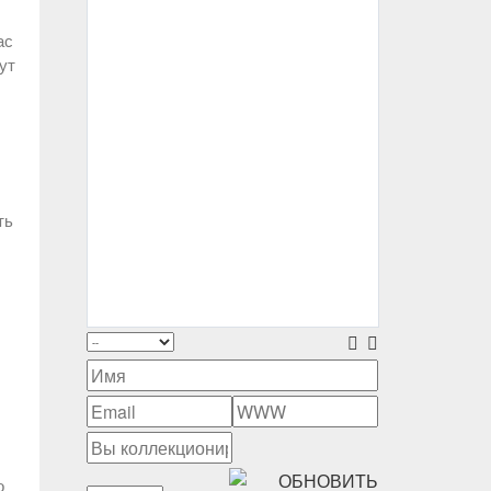
ас
ут
ть
о