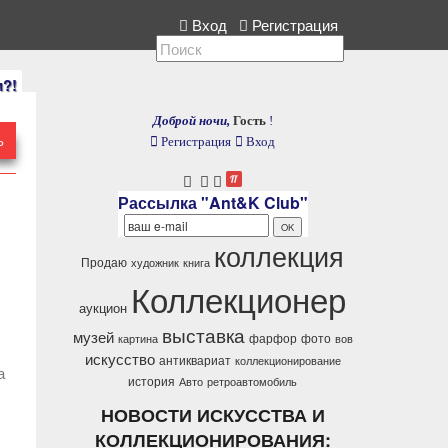
лекция, расскажите нам.
Вход
Регистрация
и?!
Доброй ночи,
Гость
!
Ь
Регистрация
Вход
Рассылка "Ant&K Club"
коллекция
Продаю
художник
книга
Коллекционер
аукцион
выставка
музей
фарфор
фото
картина
вов
искусство
антиквариат
коллекционирование
а
история
Авто
ретроавтомобиль
НОВОСТИ ИСКУССТВА И
КОЛЛЕКЦИОНИРОВАНИЯ: