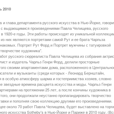
ь 2010
s и глава департамента русского искусства в Нью-Йорке, говори
ж с выдающимися произведениями Павла Челищева, русского
в 1920-е годы. Эти работы происходят из уникальной коллекци
из них являются портретами самой Рут и ее брата Чарльза
и знакомых. Портрет Рут Форд и Портрет мужчины с татуировкой
 творчестве художника".
работ русского сюрреалиста Павла Челищева из собрания актри
еалист и издатель Чарльз Генри Форд, делили просторные
того своими апартаментами дома, расположенного в Центральн
исатели и музыканты (среди которых - Леонард Бернштайн,
я в особую атмосферу шарма и гостеприимства хозяев, словно
 звездные времена расцвета искусства и моды. Чарльз Генри
ртнерами на протяжении 25 лет, а после кончины художника в
того, они продолжали неустанно пропагандировать творчество
авки и пополняя свою коллекцию другими его произведениями.
ее около 70 работ Павла Челищева, будет выставлено на торг
ого искусства Sotheby's в Нью-Йорке и Париже в 2010 году. (Вс