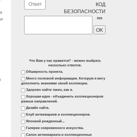
а
ии
500
Что Вам у нас нравится? - можно выбрать
несколько ответов.
Обширность проекта.
ы
Много полезной информации. Которую я могу
дополнить знаниями своей коллекции.
Здорово найти таких, как я.
Хорошая идея - объединить коллекционеров
разных направлений.
Дизайн сайта.
Клуб антиквариев и коллекционеров.
Японией рожденный...
Галереи современного искусства.
Салон антиквариата и коллекционных