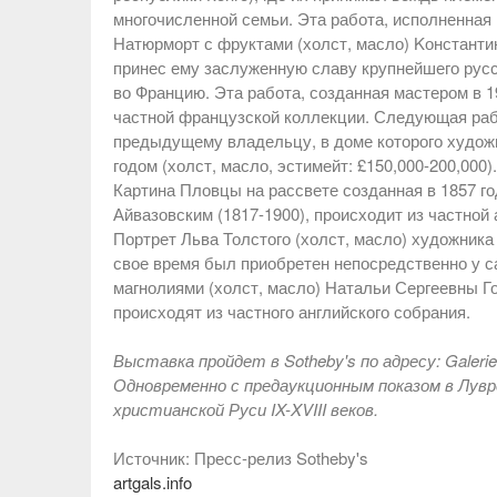
многочисленной семьи. Эта работа, исполненная в
Натюрморт с фруктами (холст, масло) Kонстанти
принес ему заслуженную славу крупнейшего русск
во Францию. Эта работа, созданная мастером в 19
частной французской коллекции. Следующая раб
предыдущему владельцу, в доме которого худож
годом (холст, масло, эстимейт: £150,000-200,000).
Картина Пловцы на рассвете созданная в 1857 
Айвазовским (1817-1900), происходит из частной 
Портрет Льва Толстого (холст, масло) художника 
свое время был приобретен непосредственно у 
магнолиями (холст, масло) Натальи Сергеевны Го
происходят из частного английского собрания.
Выставка пройдет в Sotheby's по адресу: Galerie C
Одновременно с предаукционным показом в Лув
христианской Руси IX-XVIII веков.
Источник: Пресс-релиз Sotheby's
artgals.info