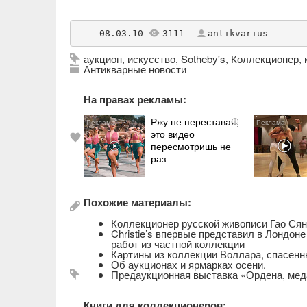
    08.03.10 
3111
antikvarius
аукцион
,
искусство
,
Sotheby's
,
Коллекционер
,
Антикварные новости
На правах рекламы:
Ржу не переставая,
i
это видео
пересмотришь не
раз
Похожие материалы:
Коллекционер русской живописи Гао Сян
Christie’s впервые представил в Лондоне
работ из частной коллекции
Картины из коллекции Воллара, спасенн
Об аукционах и ярмарках осени.
Предаукционная выставка «Ордена, мед
Книги для коллекционеров: