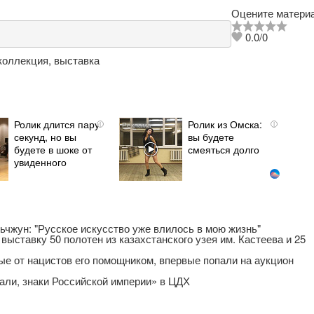
Оцените материа
0.0
/
0
коллекция
,
выставка
Ролик длится пару
Ролик из Омска:
i
i
секунд, но вы
вы будете
будете в шоке от
смеяться долго
увиденного
ьчжун: "Русское искусство уже влилось в мою жизнь"
 выставку 50 полотен из казахстанского узея им. Кастеева и 25
ые от нацистов его помощником, впервые попали на аукцион
али, знаки Российской империи» в ЦДХ