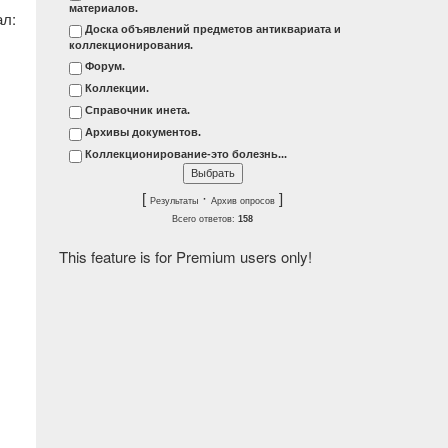
материалов.
л:
Доска объявлений предметов антиквариата и
коллекционирования.
Форум.
Коллекции.
Справочник инета.
Архивы документов.
Коллекционирование-это болезнь...
[
·
]
Результаты
Архив опросов
Всего ответов:
158
This feature is for Premium users only!