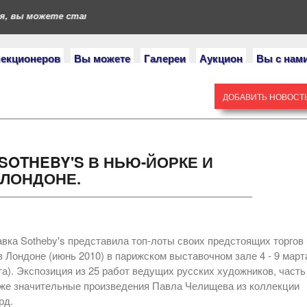
 вы можете стать героями нашего портала. Если у вас есть кол
лекционеров
Вы можете
Галереи
Аукцион
Вы с нам
ДОБАВИТЬ НОВОСТ
SOTHEBY'S В НЬЮ-ЙОРКЕ И
ЛОНДОНЕ.
вка Sotheby's представила топ-лоты своих предстоящих торгов
в Лондоне (июнь 2010) в парижском выставочном зале 4 - 9 март
рта). Экспозиция из 25 работ ведущих русских художников, часть
кже значительные произведения Павла Челищева из коллекции
рд.