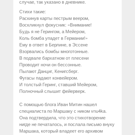
случае, так указано в дневнике.
Стихи такие:
Раскинув карты пестрым веером,
Воскликнул фокусник: «Внимание!
Будь я не Герингом, а Мейером,
Коль бомба упадет в Германии!»
Ему в ответ в Берлине, в Эссене
Взорвались бомбы многотонные.
В подвале бархатном от плесени
Проводит ночи он бессонные.
Пылают Данциг, Кенигсберг.
Фугасы падают конвейером.
И толстый Геринг, ставший Мейером,
Полночный слышит фейерверк.
С помощью блога Иван Митин нашел
специалиста по Маршаку с ником vnu4ka.
Она подтвердила, что это стихотворение
нигде не печаталось, и послала письмо внуку
Маршака, который владеет его архивом