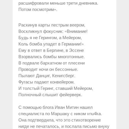
расшифровали меньше трети дневника.
Потом посмотрим».
Раскинув карты пестрым веером,
Воскликнул фокусник: «Внимание!
Будь я не Герингом, а Мейером,
Коль бомба упадет в Германии!»
Ему в ответ в Берлине, в Эссене
Взорвались бомбы многотонные.
В подвале бархатном от плесени
Проводит ночи он бессонные.
Пылают Данциг, Кенигсберг.
Фугасы падают конвейером.
И толстый Геринг, ставший Мейером,
Полночный слышит фейерверк.
С помощью блога Иван Митин нашел
специалиста по Маршаку с ником vnu4ka.
Она подтвердила, что это стихотворение
нигде не печаталось, и послала письмо внуку