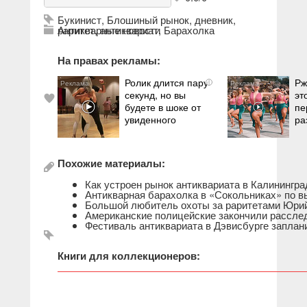
Букинист
,
Блошиный рынок
,
дневник
,
раритет
Антикварные новости
,
антиквариат
,
Барахолка
На правах рекламы:
Ролик длится пару
Рж
i
секунд, но вы
эт
будете в шоке от
пе
увиденного
ра
Похожие материалы:
Как устроен рынок антиквариата в Калинингра
Антикварная барахолка в «Сокольниках» по 
Большой любитель охоты за раритетами Юри
Американские полицейские закончили расслед
Фестиваль антиквариата в Дэвисбурге заплани
Книги для коллекционеров: