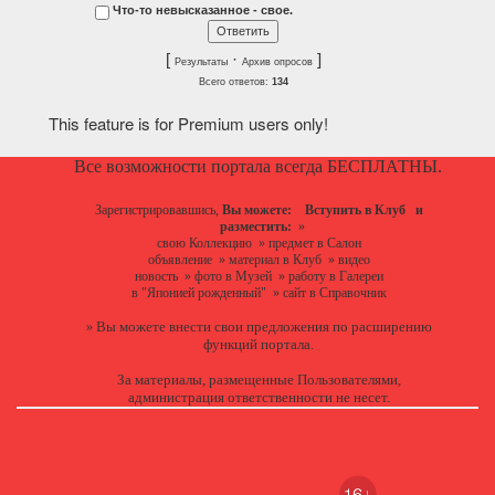
Что-то невысказанное - свое.
[
·
]
Результаты
Архив опросов
Всего ответов:
134
This feature is for Premium users only!
Все возможности портала всегда БЕСПЛАТНЫ.
Зарегистрировавшись,
Вы можете:
Вступить в Клуб
и
разместить:
»
свою Коллекцию
»
предмет в Салон
объявление
»
материал в Клуб
»
видео
новость
»
фото в Музей
»
работу в Галереи
в "Японией рожденный"
»
сайт в Справочник
Вы можете
внести свои предложения
по расширению
»
функций портала.
За материалы, размещенные Пользователями,
администрация ответственности не несет.