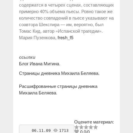
содержатся в четырех сценах, составляющих
примерно 40% объема пьесы. Ровно такое же
количество совпадений в пьесе указывают на
соавтора Шекспира — им, вероятно, был
Томас Кид, автор «Испанской трагедии».
Мария Пузенкова,
fresh_f5
ссылки
Блог Ивана Митина
.
Страницы дневника Михаила Беляева.
Расшифрованные страницы дневника
Михаила Беляева
.
Оцените материал:
    06.11.09 
1713
antikvarius
0.0
/
0