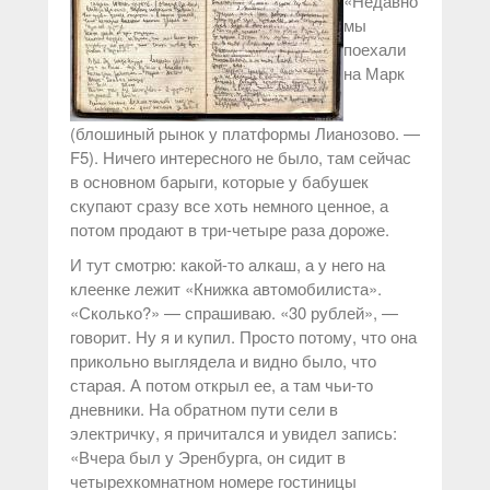
«Недавно
мы
поехали
на Марк
(блошиный рынок у платформы Лианозово. —
F5). Ничего интересного не было, там сейчас
в основном барыги, которые у бабушек
скупают сразу все хоть немного ценное, а
потом продают в три-четыре раза дороже.
И тут смотрю: какой-то алкаш, а у него на
клеенке лежит «Книжка автомобилиста».
«Сколько?» — спрашиваю. «30 рублей», —
говорит. Ну я и купил. Просто потому, что она
прикольно выглядела и видно было, что
старая. А потом открыл ее, а там чьи-то
дневники. На обратном пути сели в
электричку, я причитался и увидел запись:
«Вчера был у Эренбурга, он сидит в
четырехкомнатном номере гостиницы