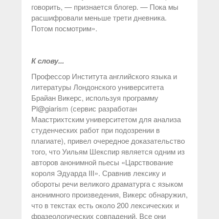
говорить, — признается блогер. — Пока мы
расшифровали меньше трети дневника.
Потом посмотрим».
К слову...
Профессор Института английского языка и
литературы Лондонского университета
Брайан Викерс, используя программу
Pl@giarism (сервис разработан
Маастрихтским университетом для анализа
студенческих работ при подозрении в
плагиате), привел очередное доказательство
того, что Уильям Шекспир является одним из
авторов анонимной пьесы «Царствование
короля Эдуарда III». Сравнив лексику и
обороты речи великого драматурга с языком
анонимного произведения, Викерс обнаружил,
что в текстах есть около 200 лексических и
фразеологических совпадений. Все они