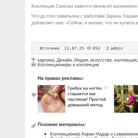
Коллекция Сингхал кажется окном её жизненного п
Что до того павильона с работами Зарины Хашми 
добавляет она: «Сейчас я жалею, что не купила 
Источник
  11.07.25 
853
admin
картина
,
Дизайн
,
Индия
,
искусство
,
коллекция
Коллекционеры и коллекции
На правах рекламы:
Грибок на ногтях
i
стирается как
ластиком! Простой
домашний метод
Похожие материалы:
Коллекционер Киран Надар о современно