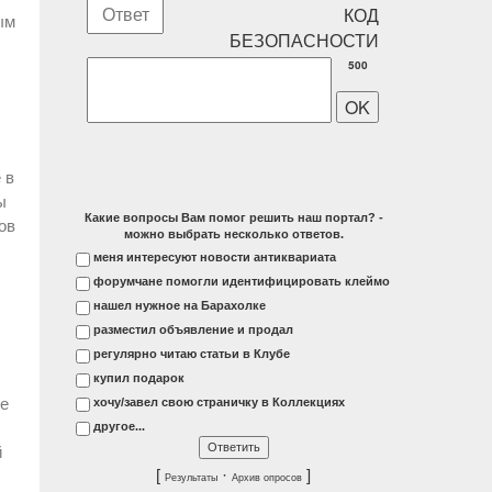
ым
500
 в
ы
Какие вопросы Вам помог решить наш портал? -
ов
можно выбрать несколько ответов.
меня интересуют новости антиквариата
форумчане помогли идентифицировать клеймо
нашел нужное на Барахолке
разместил объявление и продал
регулярно читаю статьи в Клубе
купил подарок
де
хочу/завел свою страничку в Коллекциях
другое...
й
[
·
]
Результаты
Архив опросов