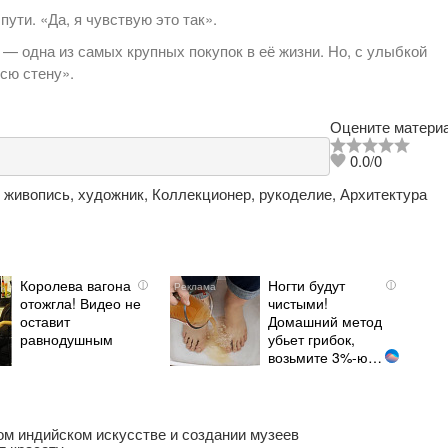
ути. «Да, я чувствую это так».
— одна из самых крупных покупок в её жизни. Но, с улыбкой
всю стену».
Оцените материа
0.0
/
0
,
живопись
,
художник
,
Коллекционер
,
рукоделие
,
Архитектура
Королева вагона
Ногти будут
i
i
отожгла! Видео не
чистыми!
оставит
Домашний метод
равнодушным
убьет грибок,
возьмите 3%-ю…
м индийском искусстве и создании музеев