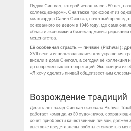
Пуджа Сингхал, которой исполнилось 50 лет, н
коллекционером». Она также происходит из одно
миллиардер Салил Сингхал, почетный председател
основанного её дедом в 1946 году, где сама она
области экономики и бизнес-администрирования (
меценатства.
Её особенная страсть — пичвай (Pichwai ): 
XVII веке и использовавшаяся для украшения хра
висели в доме Сингхал, а сегодня её коллекция
до современных интерпретаций. Экспозиции из е
«Я хочу сделать пичвай общеизвестным словом»,
Возрождение традиций
Десять лет назад Сингхал основала Pichvai: Trad
работает команда из 30 художников, сохраняющи
хочет приобрести качественный пичвай, должен з
выставке представлены работы стоимостью мене