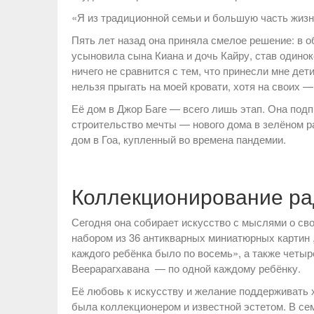
«Я из традиционной семьи и большую часть жизн
Пять лет назад она приняла смелое решение: в 
усыновила сына Киана и дочь Кайру, став одинок
ничего не сравнится с тем, что принесли мне дети
нельзя прыгать на моей кровати, хотя на своих 
Её дом в Джор Баге — всего лишь этап. Она подп
строительство мечты — нового дома в зелёном ра
дом в Гоа, купленный во времена пандемии.
Коллекционирование ра
Сегодня она собирает искусство с мыслями о сво
набором из 36 антикварных миниатюрных картин 
каждого ребёнка было по восемь», а также чет
Веерарагхавана — по одной каждому ребёнку.
Её любовь к искусству и желание поддерживать х
была коллекционером и известной эстетом. В сем