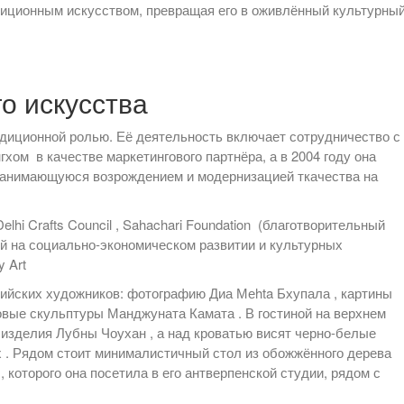
иционным искусством, превращая его в оживлённый культурны
о искусства
радиционной ролью. Её деятельность включает сотрудничество с
м в качестве маркетингового партнёра, а в 2004 году она
занимающуюся возрождением и модернизацией ткачества на
lhi Crafts Council , Sahachari Foundation (благотворительный
 на социально-экономическом развитии и культурных
y Art
ийских художников: фотографию Диа Меhta Бхупала , картины
отовые скульптуры Манджуната Камата . В гостиной на верхнем
 изделия Лубны Чоухан , а над кроватью висят черно-белые
 . Рядом стоит минималистичный стол из обожжённого дерева
 которого она посетила в его антверпенской студии, рядом с