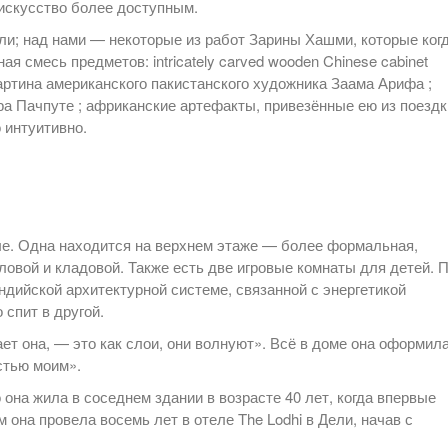
искусство более доступным.
ли; над нами — некоторые из работ Зарины Хашми, которые ког
я смесь предметов: intricately carved wooden Chinese cabinet
артина американского пакистанского художника Заама Арифа ;
а Пачпуте ; африканские артефакты, привезённые ею из поездк
о интуитивно.
ые. Одна находится на верхнем этаже — более формальная,
овой и кладовой. Также есть две игровые комнаты для детей. 
дийской архитектурной системе, связанной с энергетикой
 спит в другой.
т она, — это как слои, они волнуют». Всё в доме она оформил
стью моим».
 она жила в соседнем здании в возрасте 40 лет, когда впервые
 она провела восемь лет в отеле The Lodhi в Дели, начав с