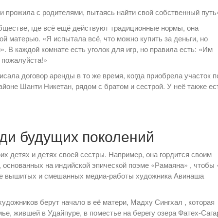
и прожила с родителями, пытаясь найти свой собственный путь
обществе, где всё ещё действуют традиционные нормы, она
ой матерью. «Я испытала всё, что можно купить за деньги, но
». В каждой комнате есть уголок для игр, но правила есть: «Им
— пожалуйста!»
исала договор аренды в то же время, когда приобрела участок п
йоне Шанти Никетан, рядом с братом и сестрой. У неё также ес
ди будущих поколений
их детях и детях своей сестры. Например, она гордится своим
, основанных на индийской эпической поэме «Рамаяна» , чтобы 
ыре вышитых и смешанных медиа-работы художника Авинаша
удожников берут начало в её матери, Мадху Сингхал , которая
ье, жившей в Удайпуре, в поместье на берегу озера Фатех-Сага