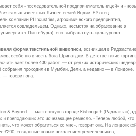
азывает себя «последовательной предпринимательницей» и «нов
й из самых известных бизнес-семей Индии. Её отец —
ь компании PI Industries, агрохимического предприятия,
 является совладельцем. Однако, несмотря на образование в
университет Питтсбурга), она выбрала путь культурного
древняя форма текстильной живописи
, возникшая в Раджастане
мов, особенно в честь бога Шринатджи. В детстве такие картин
 насчитывает более 400 работ — от редких исторических шедевр
ё собрания проходили в Мумбаи, Дели, а недавно — в Лондоне.
 — говорит она.
ition & Beyond — мастерскую в городе Кishangarh (Раджастан), г
х и преподающих это исчезающее ремесло. «Теперь любой, кто
нать, что может обратиться ко мне», говорит она. На лондонско
е £200, созданные новым поколением ремесленников,