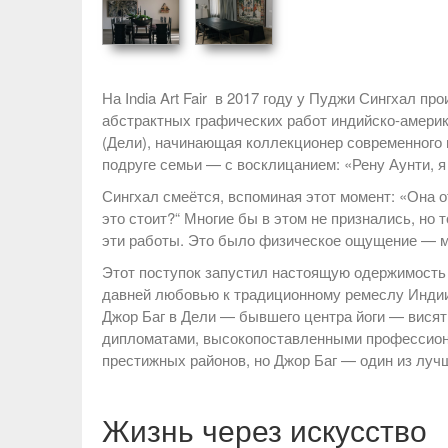
На India Art Fair в 2017 году у Пуджи Сингхал 
абстрактных графических работ индийско-амери
(Дели), начинающая коллекционер современного
подруге семьи — с восклицанием: «Рену Аунти, я
Сингхал смеётся, вспоминая этот момент: «Она о
это стоит?“ Многие бы в этом не признались, но 
эти работы. Это было физическое ощущение — м
Этот поступок запустил настоящую одержимост
давней любовью к традиционному ремеслу Индии.
Джор Баг в Дели — бывшего центра йоги — висят
дипломатами, высокопоставленными профессион
престижных районов, но Джор Баг — один из лучш
Жизнь через искусство