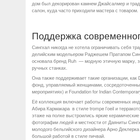
дом был декорирован камнем Джайсалмер и трад
салон, куда часто приходили мастера с товаром.
Поддержка современног
Сингхал никогда не хотела ограничивать себя т
делийским модельером Раджешем Пратапом Сингхо
основала бренд Ruh — модную этичную марку, 
ручных станках.
Она также поддерживает такие организации, как De
фонд, управляемый женщинами, сосредоточенный
мероприятиях) и Foundation for Indian Contemporar
Её коллекция включает работы современных инд
Абира Кармакара в стиле trompe l’oeil и террак
этаже на полке выстроились яркие керамические
фотографии людей и местности от Даяниты Сингх
молодого бельгийского дизайнера Арно Деклерка ,
большой работой в стиле пичвай.