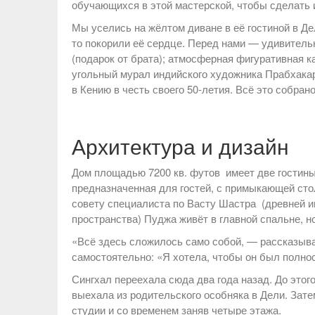
обучающихся в этой мастерской, чтобы сделать 
Мы уселись на жёлтом диване в её гостиной в Де
то покорили её сердце. Перед нами — удивительна
(подарок от брата); атмосферная фигуративная к
угольный мурал индийского художника Прабхакар
в Кению в честь своего 50-летия. Всё это собран
Архитектура и дизайн
Дом площадью 7200 кв. футов имеет две гостин
предназначенная для гостей, с примыкающей стол
совету специалиста по Васту Шастра (древней ин
пространства) Пуджа живёт в главной спальне, но
«Всё здесь сложилось само собой, — рассказывае
самостоятельно: «Я хотела, чтобы он был полно
Сингхал переехала сюда два года назад. До этого
выехала из родительского особняка в Дели. Затем
студии и со временем заняв четыре этажа.