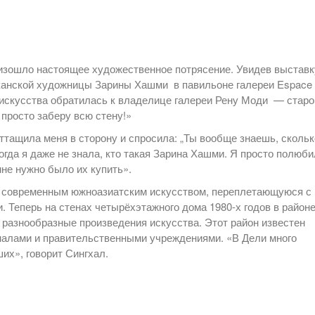
произошло настоящее художественное потрясение. Увидев выставк
канской художницы Зарины Хашми в павильоне галереи Espace
 искусства обратилась к владелице галереи Рену Моди — старо
 просто заберу всю стену!»
ттащила меня в сторону и спросила: „Ты вообще знаешь, скольк
тогда я даже не знала, кто такая Зарина Хашми. Я просто полюб
не нужно было их купить».
ь современным южноазиатским искусством, переплетающуюся с
 Теперь на стенах четырёхэтажного дома 1980-х годов в район
 разнообразные произведения искусства. Этот район известен
алами и правительственными учреждениями. «В Дели много
их», говорит Сингхал.