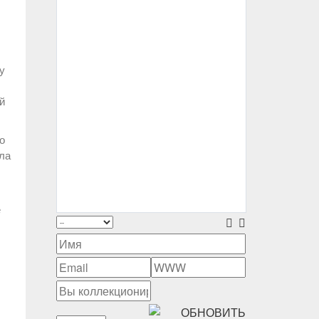
у
й
о
ила
е