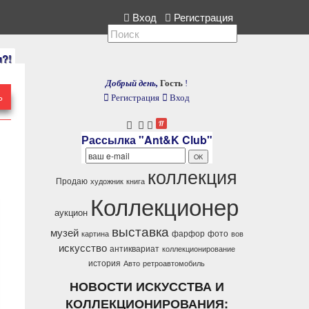
кция, расскажите нам.
Вход
Регистрация
и?!
Добрый день,
Гость
!
Ь
Регистрация
Вход
Рассылка "Ant&K Club"
коллекция
Продаю
художник
книга
Коллекционер
аукцион
выставка
музей
фарфор
фото
картина
вов
искусство
антиквариат
коллекционирование
история
Авто
ретроавтомобиль
НОВОСТИ ИСКУССТВА И
КОЛЛЕКЦИОНИРОВАНИЯ: