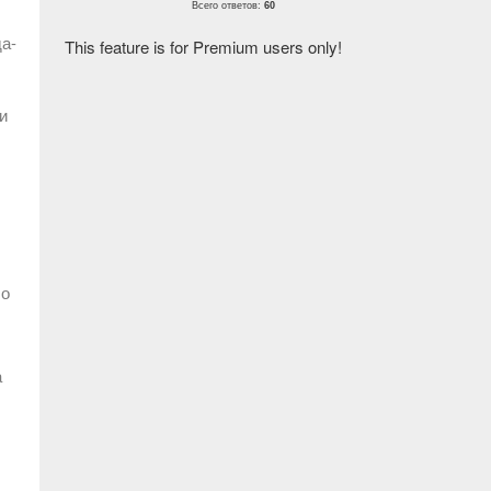
Всего ответов:
60
да-
This feature is for Premium users only!
и
По
а