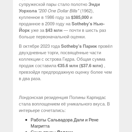
супружеской пары стало полотно
Энди
Уорхола
"200 One Dollar Bills"
(1962),
купленное в 1986 году за
$385,000
и
проданное в 2009 году на
Sotheby’s Нью-
Йорк
уже за
$43 млн
— почти в шесть раз
больше первоначальной оценки.
В октябре 2023 года
Sotheby’s Париж
провёл
двухдневные торги, посвящённые части
коллекции с острова Гидра. Общая сумма
продаж составила
€35.6 млн ($37.6 млн)
,
превзойдя предпродажную оценку более чем
в два раза.
Лондонская резиденция Полины Карпидас
стала воплощением её уникального вкуса. В
интерьере сочетались:
Работы Сальвадора Дали и Рене
Магритта
Скульптуры