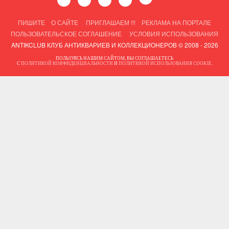
ПИШИТЕ
О САЙТЕ
ПРИГЛАШАЕМ !!!
РЕКЛАМА НА ПОРТАЛЕ
ПОЛЬЗОВАТЕЛЬСКОЕ СОГЛАШЕНИЕ
УСЛОВИЯ ИСПОЛЬЗОВАНИЯ
ANTIKCLUB КЛУБ АНТИКВАРИЕВ И КОЛЛЕКЦИОНЕРОВ © 2008 - 2026
ПОЛЬЗУЯСЬ НАШИМ САЙТОМ, ВЫ СОГЛАШАЕТЕСЬ
С
ПОЛИТИКОЙ КОНФИДЕНЦИАЛЬНОСТИ
И
ПОЛИТИКОЙ ИСПОЛЬЗОВАНИЯ COOKIE
.