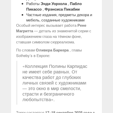
Работы
Энди Уорхола
,
Пабло
Пикассо
,
Фрэнсиса Пикабии
Частные издания, предметы декора и
мебель, созданные художниками
Особый интерес вызывает работа
Рене
Магритта
— деталь из знаменитой серии с
изображением глаза на тёмном фоне,
ставшая символом сюрреализма.
По словам
Оливера Баркера
, главы
Sotheby’s в Европе:
«Коллекция Полины Карпидас
не имеет себе равных. От
качества работ до глубоких
личных связей с художниками
— это окно в мир смелости,
страсти и безграничного
любопытства».
Торги состоятся
17–18 сентября 2025 года
в