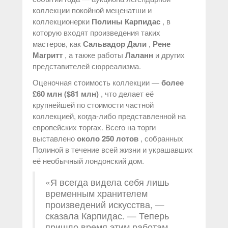
коллекции покойной меценатши и
коллекционерки
Полины Карпидас
, в
которую входят произведения таких
мастеров, как
Сальвадор Дали
,
Рене
Магритт
, а также работы
Лаланн
и других
представителей сюрреализма.
Оценочная стоимость коллекции —
более
£60 млн ($81 млн)
, что делает её
крупнейшей по стоимости частной
коллекцией, когда-либо представленной на
европейских торгах. Всего на торги
выставлено
около 250 лотов
, собранных
Полиной в течение всей жизни и украшавших
её необычный лондонский дом.
«Я всегда видела себя лишь
временным хранителем
произведений искусства, —
сказала Карпидас. — Теперь
пришло время этим работам