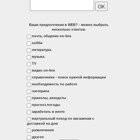
Ваши предпочтения в WEB? - можно выбрать
несколько ответов.
почта, общение on-line
хобби
литература
музыка
ТV
видео on-line
справочники - поиск нужной информации
необходимость по работе
эзотерика
приколы, анекдоты
прогноз погоды
заработать в инете
виртуальный поход по магазинам с
доставкой на дом
развлечения
другое