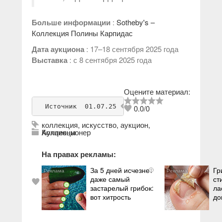
Больше информации
:
Sotheby's –
Коллекция Полины Карпидас
Дата аукциона
: 17–18 сентября 2025 года
Выставка
: с 8 сентября 2025 года
Оцените материал:
Источник
  01.07.25 
596
admin
0.0
/
0
коллекция
,
искусство
,
аукцион
,
Коллекционер
Аукционы
На правах рекламы:
За 5 дней исчезнет
Гр
i
даже самый
ст
застарелый грибок:
ла
вот хитрость
до