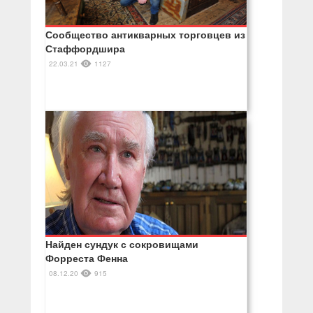
Сообщество антикварных торговцев из
Стаффордшира
22.03.21
1127
Найден сундук с сокровищами
Форреста Фенна
08.12.20
915