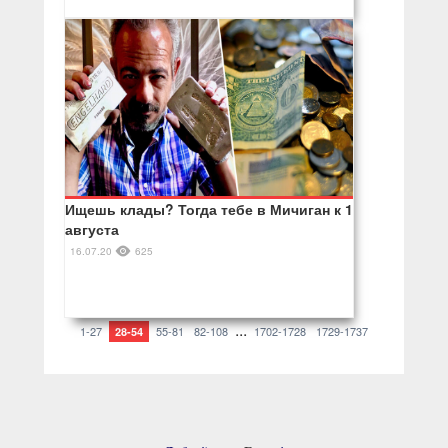
Ищешь клады? Тогда тебе в Мичиган к 1
августа
16.07.20
625
...
1-27
55-81
82-108
1702-1728
1729-1737
28-54