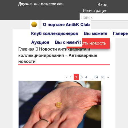
Друзья, вы можете стать героями нашего портала. Есл
Вход
Регистрация
О портале Ant&K Club
Клуб коллекционеров
Вы можете
Галере
Аукцион
Вы с нами?!
ДОБАВИТЬ НОВОСТЬ
Главная
Новости антиквариата и
коллекционирования
»
Антикварные
новости
...
«
1
3
4
64
65
»
2