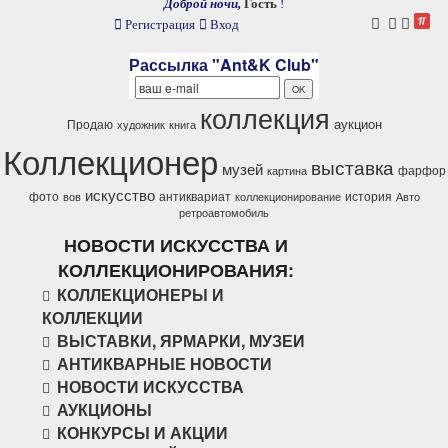
Доброй ночи,
Гость
!
Регистрация
Вход
Рассылка "Ant&K Club"
коллекция
аукцион
Продаю
художник
книга
Коллекционер
выставка
музей
фарфор
картина
искусство
фото
антиквариат
история
вов
коллекционирование
Авто
ретроавтомобиль
НОВОСТИ ИСКУССТВА И
КОЛЛЕКЦИОНИРОВАНИЯ:
КОЛЛЕКЦИОНЕРЫ И
КОЛЛЕКЦИИ
ВЫСТАВКИ, ЯРМАРКИ, МУЗЕИ
АНТИКВАРНЫЕ НОВОСТИ
НОВОСТИ ИСКУССТВА
АУКЦИОНЫ
КОНКУРСЫ И АКЦИИ