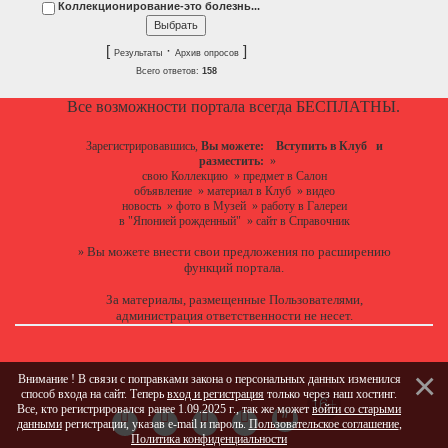
Коллекционирование-это болезнь...
[
·
]
Результаты
Архив опросов
Всего ответов:
158
Все возможности портала всегда БЕСПЛАТНЫ.
Зарегистрировавшись,
Вы можете:
Вступить в Клуб
и
разместить:
»
свою Коллекцию
»
предмет в Салон
объявление
»
материал в Клуб
»
видео
новость
»
фото в Музей
»
работу в Галереи
в "Японией рожденный"
»
сайт в Справочник
Вы можете
внести свои предложения
по расширению
»
функций портала.
За материалы, размещенные Пользователями,
администрация ответственности не несет.
Внимание ! В связи с поправками закона о персональных данных изменился
способ входа на сайт. Теперь
вход и регистрация
только через наш хостинг.
Все, кто регистрировался ранее 1.09.2025 г., так же может
войти со старыми
данными
регистрации, указав e-mail и пароль.
Пользовательское соглашение
,
Политика конфиденциальности