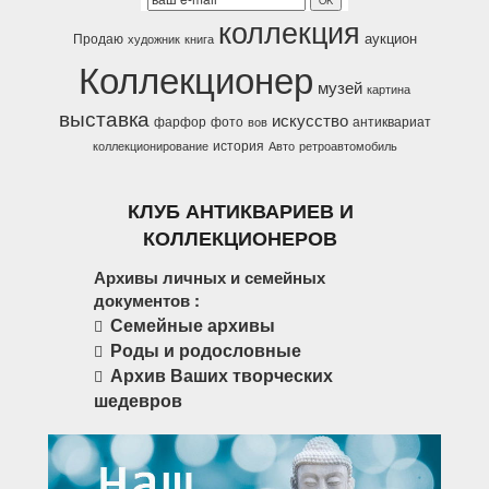
коллекция
аукцион
Продаю
художник
книга
Коллекционер
музей
картина
выставка
искусство
фарфор
фото
антиквариат
вов
история
коллекционирование
Авто
ретроавтомобиль
КЛУБ АНТИКВАРИЕВ И
КОЛЛЕКЦИОНЕРОВ
Архивы личных и семейных
документов :
Семейные архивы
Роды и родословные
Архив Ваших творческих
шедевров