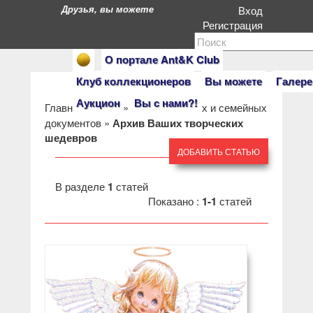
Друзья, вы можете стать героями нашего портала. Е
Вход
Регистрация
О портале Ant&K Club
Клуб коллекционеров
Вы можете
Галере
Аукцион
Вы с нами?!
Главная
»
Клуб
»
Архивы личных и семейных
документов
»
Архив Ваших творческих
шедевров
ДОБАВИТЬ СТАТЬЮ
В разделе
1
статей
Показано :
1-1
статей