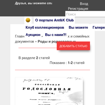
Друзья, вы можете стать героями нашего портала. Есл
Вход
Регистрация
О портале Ant&K Club
Клуб коллекционеров
Вы можете
Галере
Аукцион
Вы с нами?!
Главная
»
Клуб
»
Архивы личных и семейных
документов
»
Роды и родословные
ДОБАВИТЬ СТАТЬЮ
В разделе
2
статей
Показано :
1-2
статей