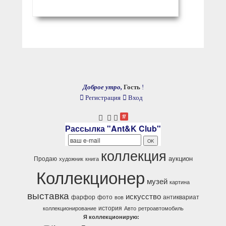
Доброе утро,
Гость
!
Регистрация
Вход
Рассылка "Ant&K Club"
коллекция
аукцион
Продаю
художник
книга
Коллекционер
музей
картина
выставка
искусство
фарфор
фото
антиквариат
вов
история
коллекционирование
Авто
ретроавтомобиль
Я коллекционирую: