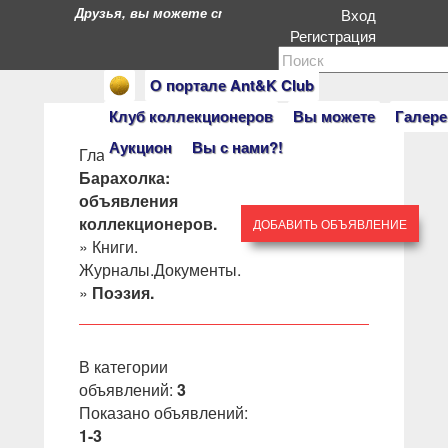
Друзья, вы можете стать героями нашего портала. Есл
Вход
Регистрация
О портале Ant&K Club
Клуб коллекционеров
Вы можете
Галере
Аукцион
Вы с нами?!
Главная
»
Барахолка:
объявления
коллекционеров.
ДОБАВИТЬ ОБЪЯВЛЕНИЕ
»
Книги.
Журналы.Документы.
»
Поэзия.
В категории
объявлений
:
3
Показано объявлений
:
1-3