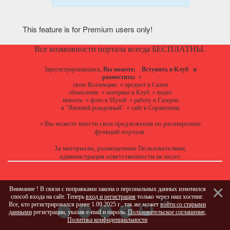
This feature is for Premium users only!
Все возможности портала всегда БЕСПЛАТНЫ.
Зарегистрировавшись,
Вы можете:
Вступить в Клуб
и
разместить:
»
свою Коллекцию
»
предмет в Салон
объявление
»
материал в Клуб
»
видео
новость
»
фото в Музей
»
работу в Галереи
в "Японией рожденный"
»
сайт в Справочник
Вы можете
внести свои предложения
по расширению
»
функций портала.
За материалы, размещенные Пользователями,
администрация ответственности не несет.
Внимание ! В связи с поправками закона о персональных данных изменился
способ входа на сайт. Теперь
вход и регистрация
только через наш хостинг.
Все, кто регистрировался ранее 1.09.2025 г., так же может
войти со старыми
данными
регистрации, указав e-mail и пароль.
Пользовательское соглашение
,
Политика конфиденциальности