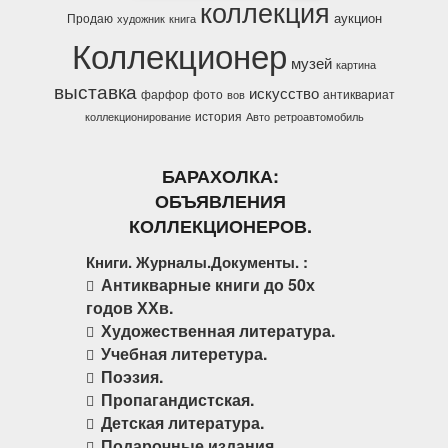
коллекция
аукцион
Продаю
художник
книга
Коллекционер
музей
картина
выставка
искусство
фарфор
фото
антиквариат
вов
история
коллекционирование
Авто
ретроавтомобиль
БАРАХОЛКА:
ОБЪЯВЛЕНИЯ
КОЛЛЕКЦИОНЕРОВ.
Книги. Журналы.Документы. :
Антикварные книги до 50х
годов ХХв.
Художественная литература.
Учебная литеретура.
Поэзия.
Пропагандистская.
Детская литература.
Подарочные издания.