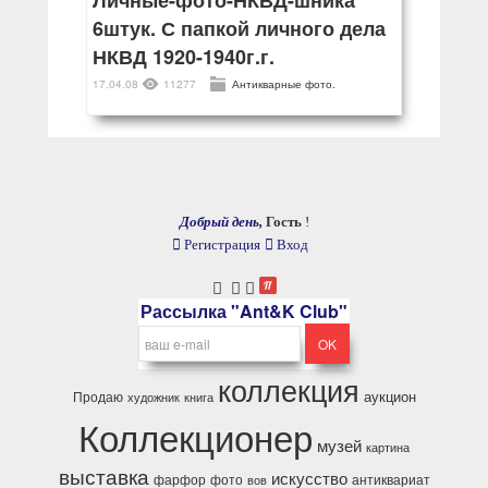
Личные-фото-НКВД-шника
6штук. С папкой личного дела
НКВД 1920-1940г.г.
17.04.08
11277
Антикварные фото.
Добрый день,
Гость
!
Регистрация
Вход
Рассылка "Ant&K Club"
коллекция
аукцион
Продаю
художник
книга
Коллекционер
музей
картина
выставка
искусство
фарфор
фото
антиквариат
вов