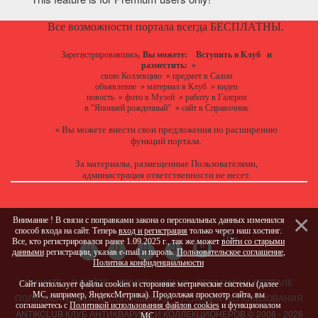
Все возможности портала всегда БЕСПЛАТНЫ.
Зарегистрировавшись,
Вы можете:
Вступить в Клуб
и
разместить:
»
свою Коллекцию
»
предмет в Салон
объявление
»
материал в Клуб
»
видео
новость
»
фото в Музей
»
работу в Галереи
в "Японией рожденный"
»
сайт в Справочник
Вы можете
внести свои предложения
по расширению
»
функций портала.
За материалы, размещенные Пользователями,
администрация ответственности не несет.
Внимание ! В связи с поправками закона о персональных данных изменился
способ входа на сайт. Теперь
вход и регистрация
только через наш хостинг.
Все, кто регистрировался ранее 1.09.2025 г., так же может
войти со старыми
данными
регистрации, указав e-mail и пароль.
Пользовательское соглашение
,
Политика конфиденциальности
ПИШИТЕ
О САЙТЕ
ПРИГЛАШАЕМ !!!
РЕКЛАМА НА ПОРТАЛЕ
Сайт использует файлы cookies и сторонние метрические системы (далее
МС, например, ЯндексМетрика). Продолжая просмотр сайта, вы
ПОЛЬЗОВАТЕЛЬСКОЕ СОГЛАШЕНИЕ
УСЛОВИЯ ИСПОЛЬЗОВАНИЯ
соглашаетесь с
Политикой использования файлов cookies
и функционалом
ANTIKCLUB КЛУБ АНТИКВАРИЕВ И КОЛЛЕКЦИОНЕРОВ © 2008 - 2026
МС.