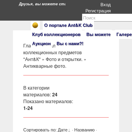
Друзья, вы можете стать героями нашего портала. Есл
Вход
Регистрация
О портале Ant&K Club
Клуб коллекционеров
Вы можете
Галере
Аукцион
Вы с нами?!
Главная
»
Салон
коллекционных предметов
"Ант&К"
»
Фото и открытки.
»
Антикварные фото.
В категории
материалов
:
24
Показано материалов
:
1-24
Сортировать по
:
Дате
·
Названию
·