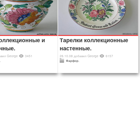
оллекционные и
Тарелки коллекционные
чные.
настенные.
авил
George
3451
26.10.08
добавил
George
6157
.
Фарфор.