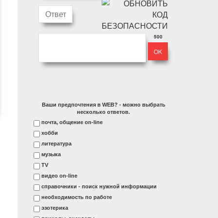
500
Ваши предпочтения в WEB? - можно выбрать
несколько ответов.
почта, общение on-line
хобби
литература
музыка
ТV
видео on-line
справочники - поиск нужной информации
необходимость по работе
эзотерика