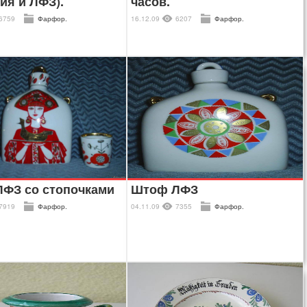
ия и ЛФЗ).
часов.
6759
Фарфор.
16.12.09
6207
Фарфор.
ФЗ со стопочками
Штоф ЛФЗ
7919
Фарфор.
04.11.09
7355
Фарфор.