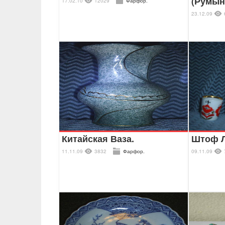
(Румын
17.02.10
12029
Фарфор.
23.12.09
Китайская Ваза.
Штоф Л
11.11.09
3832
Фарфор.
09.11.09