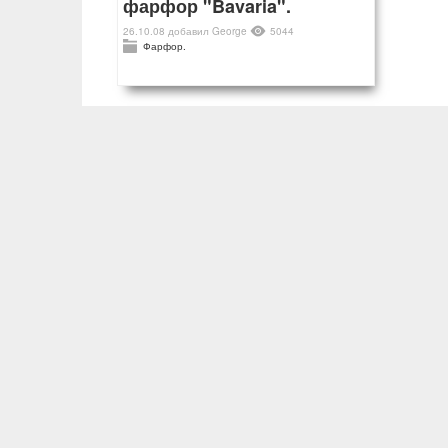
фарфор "Bavaria".
26.10.08
добавил
George
5044
Фарфор.