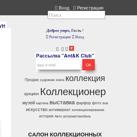
кция, расскажите нам.
Вход
Регистрация
и?!
Доброе утро,
Гость
!
Регистрация
Вход
Рассылка "Ant&K Club"
коллекция
Продаю
художник
книга
Коллекционер
аукцион
выставка
музей
фарфор
фото
картина
вов
искусство
антиквариат
коллекционирование
история
Авто
ретроавтомобиль
САЛОН КОЛЛЕКЦИОННЫХ