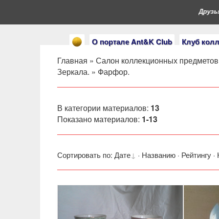
Друзья, 
О портале Ant&K Club
Клуб кол
Главная
»
Салон коллекционных предметов
Зеркала.
» Фарфор.
В категории материалов
:
13
Показано материалов
:
1-13
Сортировать по
:
Дате
·
Названию
·
Рейтингу
·