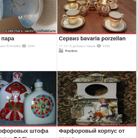
 пара
Сервиз bavaria porzellan
авил
Emmatika
3094
17.12.13
добавил
Няшка
4356
Фарфор.
арфоровых штофа
Фарфоровый корпус от