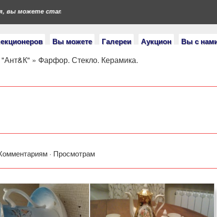
вы можете стать героями нашего портала. Если у вас есть колле
лекционеров
Вы можете
Галереи
Аукцион
Вы с нам
 "Ант&К"
»
Фарфор. Стекло. Керамика.
Комментариям
·
Просмотрам