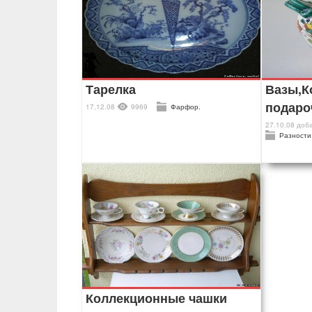
Тарелка
Вазы,К
подаро
17.12.08
9969
Фарфор.
27.10.08
доб
Разности
Коллекционные чашки