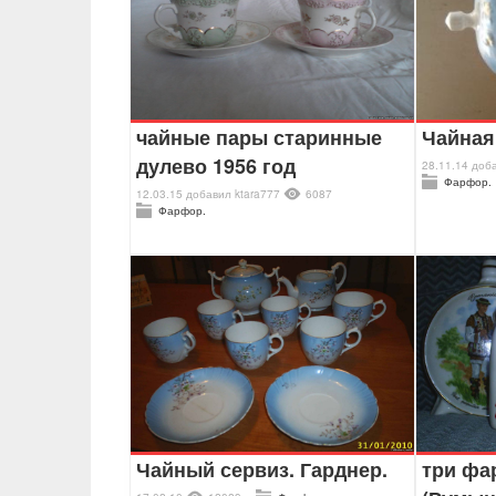
чайные пары старинные
Чайная
дулево 1956 год
28.11.14
доб
Фарфор.
12.03.15
добавил
ktara777
6087
Фарфор.
Чайный сервиз. Гарднер.
три ф