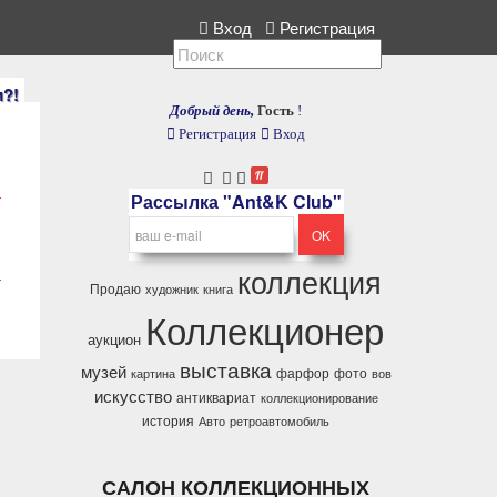
екция, расскажите нам.
Вход
Регистрация
и?!
Добрый день,
Гость
!
Регистрация
Вход
Рассылка "Ant&K Club"
коллекция
Продаю
художник
книга
Коллекционер
аукцион
выставка
музей
фарфор
фото
картина
вов
искусство
антиквариат
коллекционирование
история
Авто
ретроавтомобиль
САЛОН КОЛЛЕКЦИОННЫХ