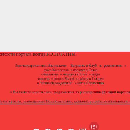
ожности портала всегда БЕСПЛАТНЫ.
Зарегистрировавшись,
Вы можете:
Вступить в Клуб
и разместить:
»
свою Коллекцию
»
предмет в Салон
объявление
»
материал в Клуб
»
видео
новость
»
фото в Музей
»
работу в Галереи
в "Японией рожденный"
»
сайт в Справочник
Вы можете
внести свои предложения
по расширению функций портала
»
За материалы, размещенные Пользователями, администрация ответственности н