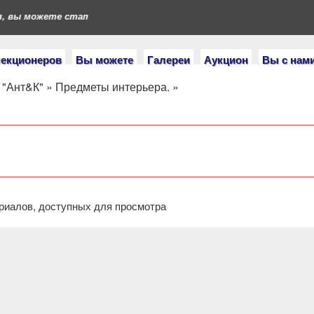
вы можете стать героями нашего портала. Если у вас есть колл
лекционеров
Вы можете
Галереи
Аукцион
Вы с нам
 "Ант&К"
»
Предметы интерьера.
»
риалов, доступных для просмотра